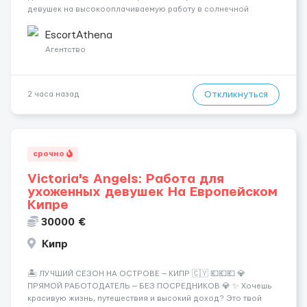
девушек на высокооплачиваемую работу в солнечной
Греции! 🔹 Если ты любишь подарки, комфорт, внимание и
хорошие деньги 💶 — это предложение для тебя! 🔹
EscortAthena
Требования: ✔️ Возраст от ...
Агентство
Откликнуться
2 часа назад
срочно
Victoria's Angels: Работа для
ухоженных девушек На Европейском
Кипре
30000 €
Кипр
🏝️ ЛУЧШИЙ СЕЗОН НА ОСТРОВЕ — КИПР 🇨🇾 💶💶💶 💎
ПРЯМОЙ РАБОТОДАТЕЛЬ — БЕЗ ПОСРЕДНИКОВ 💎 ✨ Хочешь
красивую жизнь, путешествия и высокий доход? Это твой