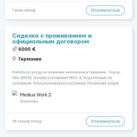
Откликнуться
1 день назад
Сиделка с проживанием и
официальным договором
6000 €
Германия
Работа по уходу за пожилым человеком в Германии Город:
Ulm, 89079. Оплата составляет 1800 €. Подопечный: за
чоловіком. Психологическое состояние: Початкова стадія
деменції. Мобильность пациента: Мобільний з ходунками
(ролатор, палиця). Ночной уход: Іноді прокидається, н...
Medius Work 2
Агентство
Откликнуться
38 секунд назад