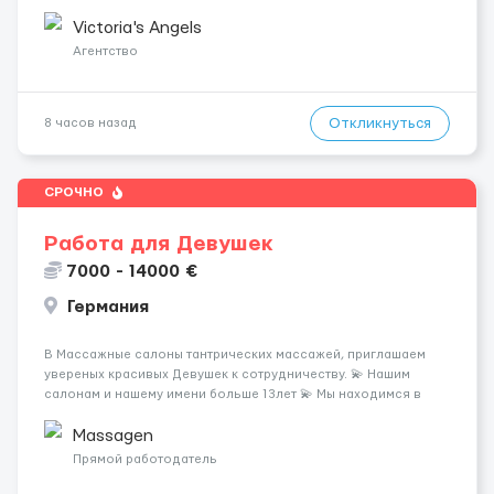
шанс изменить всё уже сейчас. 🔥 ПОЧЕМУ ИМЕННО МЫ: —
Опытная команда с годами практики — Стабильный поток
Victoria's Angels
клиентов (без ...
Агентство
Откликнуться
8 часов назад
СРОЧНО
Работа для Девушек
7000 - 14000 €
Германия
В Массажные салоны тантрических массажей, приглашаем
увереных красивых Девушек к сотрудничеству. 💫 Нашим
салонам и нашему имени больше 13лет 💫 Мы находимся в
городе Берлин 💜Прямой работодатель 💙Большая
заработная плата 💚Мы гарантируем Наличие работы. Поток 💝
Massagen
incall / Out...
Прямой работодатель