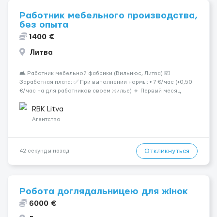
Работник мебельного производства,
без опыта
1400 €
Литва
🛋 Работник мебельной фабрики (Вильнюс, Литва) 💶
Заработная плата: ✅ При выполнении нормы: • 7 €/час (+0,50
€/час на для работников своем жилье) 🔹 Первый месяц
работы или при невыполнении нормы: • 6 €/час 📍 Место
работы: Вильнюс 📦 Обязанности: Работа на современн...
RBK Litva
Агентство
Откликнуться
42 секунды назад
Робота доглядальницею для жінок
6000 €