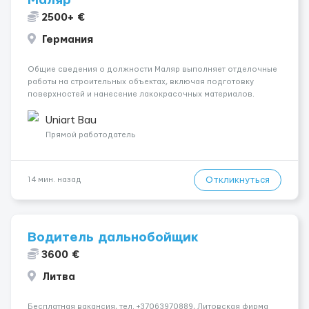
Маляр
2500+ €
Германия
Общие сведения о должности Маляр выполняет отделочные
работы на строительных объектах, включая подготовку
поверхностей и нанесение лакокрасочных материалов.
Основная работа выполняется в Берлине. Ищем
профессионалов на месте, приглашения делаем только для
Uniart Bau
профессионалов с доказательным портф...
Прямой работодатель
Откликнуться
14 мин. назад
Водитель дальнобойщик
3600 €
Литва
Бесплатная вакансия, тел. +37063970889, Литовская фирма