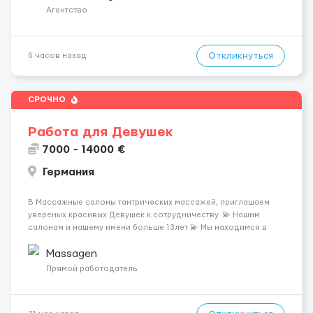
клиентов (без ...
Агентство
Откликнуться
6 часов назад
СРОЧНО
Работа для Девушек
7000 - 14000 €
Германия
В Массажные салоны тантрических массажей, приглашаем
увереных красивых Девушек к сотрудничеству. 💫 Нашим
салонам и нашему имени больше 13лет 💫 Мы находимся в
городе Берлин 💜Прямой работодатель 💙Большая
заработная плата 💚Мы гарантируем Наличие работы. Поток 💝
Massagen
incall / Out...
Прямой работодатель