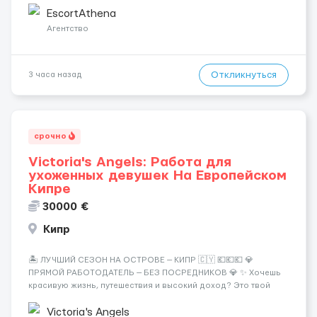
хорошие деньги 💶 — это предложение для тебя! 🔹
EscortAthena
Требования: ✔️ Возраст от ...
Агентство
Откликнуться
3 часа назад
срочно
Victoria's Angels: Работа для
ухоженных девушек На Европейском
Кипре
30000 €
Кипр
🏝️ ЛУЧШИЙ СЕЗОН НА ОСТРОВЕ — КИПР 🇨🇾 💶💶💶 💎
ПРЯМОЙ РАБОТОДАТЕЛЬ — БЕЗ ПОСРЕДНИКОВ 💎 ✨ Хочешь
красивую жизнь, путешествия и высокий доход? Это твой
шанс изменить всё уже сейчас. 🔥 ПОЧЕМУ ИМЕННО МЫ: —
Опытная команда с годами практики — Стабильный поток
Victoria's Angels