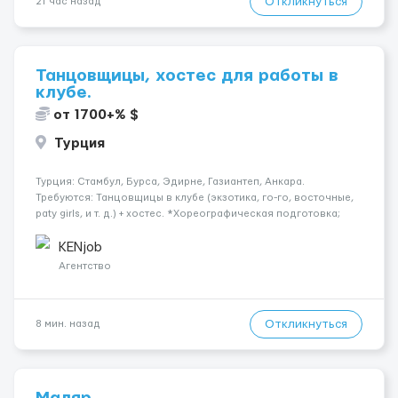
Откликнуться
21 час назад
Танцовщицы, хостес для работы в
клубе.
от 1700+% $
Турция
Турция: Стамбул, Бурса, Эдирне, Газиантеп, Анкара.
Требуются: Танцовщицы в клубе (экзотика, го-го, восточные,
paty girls, и т. д.) + хостес. *Хореографическая подготовка;
*Коммуникабельность, умение общаться; *Наличие
загранпаспорта; Рабочая виза. Контракт от четырех месяцев
KENjob
до год...
Агентство
Откликнуться
8 мин. назад