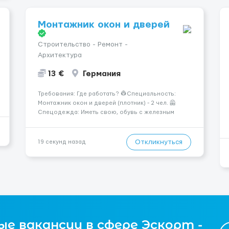
Монтажник окон и дверей
Строительство - Ремонт -
Архитектура
13 €
Германия
Требования: Где работать? 👷‍Специальность:
Монтажник окон и дверей (плотник) - 2 чел. 🦺
Спецодежда: Иметь свою, обувь с железным
носком 🔑Обязанности: Монтаж окон и дверей,
транспортировка, переносить груз весом 200 кг,
делать стеклянный фасад из окон. 💶Оплата
Откликнуться
19 секунд назад
чистыми: ...
е вакансии в сфере Эскорт -