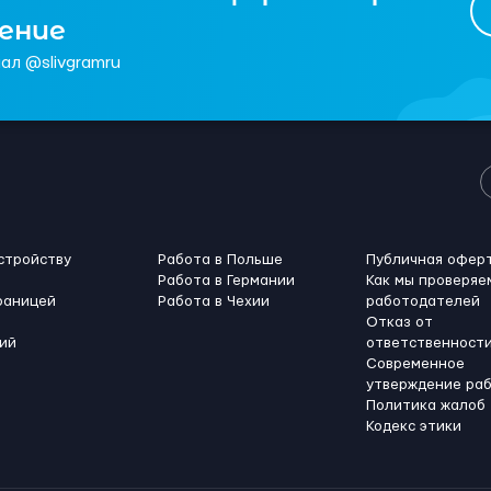
чение
ал @slivgramru
стройству
Работа в Польше
Публичная офер
Работа в Германии
Как мы проверяе
раницей
Работа в Чехии
работодателей
Отказ от
ий
ответственност
Современное
утверждение ра
Политика жалоб
Кодекс этики