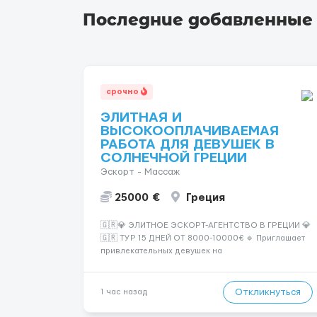
Последние добавленные
срочно
ЭЛИТНАЯ И
ВЫСОКООПЛАЧИВАЕМАЯ
РАБОТА ДЛЯ ДЕВУШЕК В
СОЛНЕЧНОЙ ГРЕЦИИ
Эскорт - Массаж
25000 €
Греция
🇬🇷💎 ЭЛИТНОЕ ЭСКОРТ-АГЕНТСТВО В ГРЕЦИИ 💎
🇬🇷 ТУР 15 ДНЕЙ ОТ 8000-10000€ 🔹 Приглашает
привлекательных девушек на
высокооплачиваемую работу в солнечной Греции!
🔹 Если ты любишь подарки, комфорт, внимание и
хорошие деньги 💶 — это предложение для тебя! 🔹
Откликнуться
1 час назад
Требования: ✔️ Возраст от ...