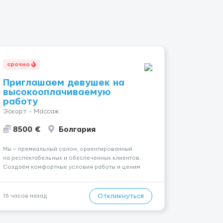
срочно
Приглашаем девушек на
высокооплачиваемую
работу
Эскорт - Массаж
8500 €
Болгария
Мы — премиальный салон, ориентированный
на респектабельных и обеспеченных клиентов.
Создаём комфортные условия работы и ценим
уважительное отношение к каждой сотруднице.
Что мы предлагаем: 💎 Высокий доход — от 2000 €
в неделю и выше 💎 Честная сис...
Откликнуться
16 часов назад