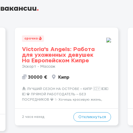
 вакансии
.
срочно
Victoria's Angels: Работа
для ухоженных девушек
На Европейском Кипре
Эскорт - Массаж
30000 €
Кипр
🏝️ ЛУЧШИЙ СЕЗОН НА ОСТРОВЕ — КИПР 🇨🇾 💶💶
💶 💎 ПРЯМОЙ РАБОТОДАТЕЛЬ — БЕЗ
ПОСРЕДНИКОВ 💎 ✨ Хочешь красивую жизнь,
путешествия и высокий доход? Это твой шанс
изменить всё уже сейчас. 🔥 ПОЧЕМУ ИМЕННО МЫ:
— Опытная команда с годами практики —
Откликнуться
2 часа назад
Стабильный поток клиентов (без ...