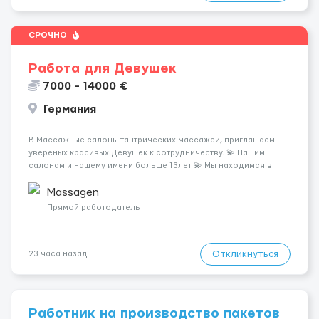
СРОЧНО
Работа для Девушек
7000 - 14000 €
Германия
В Массажные салоны тантрических массажей, приглашаем
увереных красивых Девушек к сотрудничеству. 💫 Нашим
салонам и нашему имени больше 13лет 💫 Мы находимся в
городе Берлин 💜Прямой работодатель 💙Большая
заработная плата 💚Мы гарантируем Наличие работы. Поток 💝
Massagen
incall / Out...
Прямой работодатель
Откликнуться
23 часа назад
Работник на производство пакетов