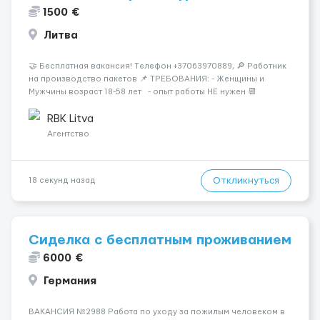
1500 €
Литва
🤝 Бесплатная вакансия! Tелефон +37063970889, 🔎 Работник
на производство пакетов 📌 ТРЕБОВАНИЯ: - Женщины и
Мужчины возраст 18-58 лет - опыт работы НЕ нужен 📆
ГРАФИК РАБОТЫ: - выходные СБ, ВС - график работы (в
зависимости от отдела и должност...
RBK Litva
Агентство
Откликнуться
18 секунд назад
Сиделка с бесплатным проживанием
6000 €
Германия
ВАКАНСИЯ №2988 Работа по уходу за пожилым человеком в