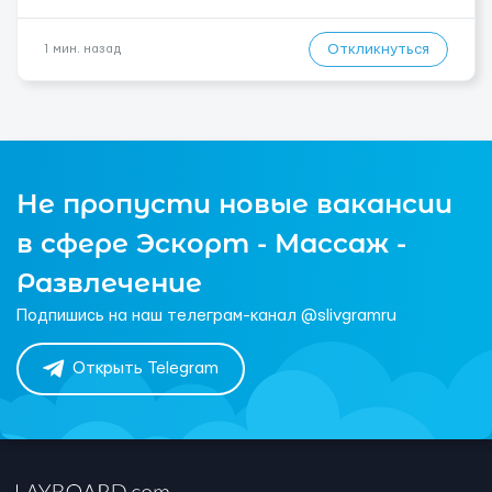
Откликнуться
1 мин. назад
Не пропусти новые вакансии
в сфере Эскорт - Массаж -
Развлечение
Подпишись на наш телеграм-канал @slivgramru
Открыть Telegram