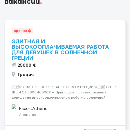
вакансии
.
срочно
ЭЛИТНАЯ И
ВЫСОКООПЛАЧИВАЕМАЯ РАБОТА
ДЛЯ ДЕВУШЕК В СОЛНЕЧНОЙ
ГРЕЦИИ
25000 €
Греция
🇬🇷💎 ЭЛИТНОЕ ЭСКОРТ-АГЕНТСТВО В ГРЕЦИИ 💎🇬🇷 ТУР 15
ДНЕЙ ОТ 8000-10000€ 🔹 Приглашает привлекательных
девушек на высокооплачиваемую работу в солнечной
Греции! 🔹 Если ты любишь подарки, комфорт, внимание и
хорошие деньги 💶 — это предложение для тебя! 🔹
EscortAthena
Требования: ✔️ Возраст от ...
Агентство