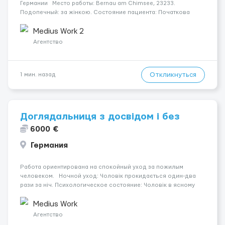
Германии Место работы: Bernau am Chimsee, 23233.
Подопечный: за жінкою. Состояние пациента: Початкова
стадія деменції. Мобильность: Прикутий до ліжка (можливість
сидіти є). Ночной уход: Спить не прокидаючись. ...
Medius Work 2
Агентство
Откликнуться
1 мин. назад
Доглядальниця з досвідом і без
6000 €
Германия
Работа ориентирована на спокойный уход за пожилым
человеком. Ночной уход: Чоловік прокидається один-два
рази за ніч. Психологическое состояние: Чоловік в ясному
розумі. Место работы: Weißenhorn, 89264. Уход
осуществляется за парою. Оплата составляет 1650 €.
Medius Work
Мобильность ...
Агентство