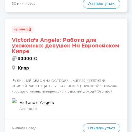
Откликнуться
30 мин. назад
срочно
Victoria's Angels: Работа для
ухоженных девушек На Европейском
Кипре
30000 €
Кипр
🏝️ ЛУЧШИЙ СЕЗОН НА ОСТРОВЕ — КИПР 🇨🇾 💶💶💶 💎
ПРЯМОЙ РАБОТОДАТЕЛЬ — БЕЗ ПОСРЕДНИКОВ 💎 ✨ Хочешь
красивую жизнь, путешествия и высокий доход? Это твой
шанс изменить всё уже сейчас. 🔥 ПОЧЕМУ ИМЕННО МЫ: —
Опытная команда с годами практики — Стабильный поток
Victoria's Angels
клиентов (без ...
Агентство
Откликнуться
6 часов назад