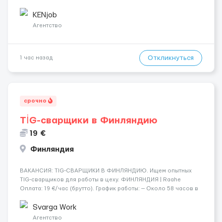
Контракт от четырех месяцев до года. Короткий контракт от
одного до трех месяцев. Мед. страховка. Высокая зарплат...
KENjob
Агентство
Откликнуться
1 час назад
срочно
TİG-сварщики в Финляндию
19 €
Финляндия
​​ВАКАНСИЯ: TIG-СВАРЩИКИ В ФИНЛЯНДИЮ. Ищем опытных
TIG-сварщиков для работы в цеху. ФИНЛЯНДИЯ | Raahe
Оплата: 19 €/час (брутто). График работы: — Около 58 часов в
неделю гарантированно. — Возможны дополнительные
переработки. Дата начала: — Как можно скорее....
Svarga Work
Агентство