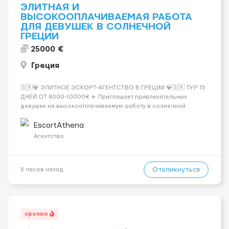
ЭЛИТНАЯ И
ВЫСОКООПЛАЧИВАЕМАЯ РАБОТА
ДЛЯ ДЕВУШЕК В СОЛНЕЧНОЙ
ГРЕЦИИ
25000 €
Греция
🇬🇷💎 ЭЛИТНОЕ ЭСКОРТ-АГЕНТСТВО В ГРЕЦИИ 💎🇬🇷 ТУР 15
ДНЕЙ ОТ 8000-10000€ 🔹 Приглашает привлекательных
девушек на высокооплачиваемую работу в солнечной
Греции! 🔹 Если ты любишь подарки, комфорт, внимание и
хорошие деньги 💶 — это предложение для тебя! 🔹
EscortAthena
Требования: ✔️ Возраст от ...
Агентство
Откликнуться
6 часов назад
срочно