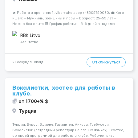
🔥 Работа в прачечной, viber/whatsapp +48505750030; 💼 Кого
ищем: — Мужчины, женщины и пары — Возраст: 25–55 лет —
Можно без опыта 📆 График работы: — 5–6 дней в неделю —
Смены по 12 часов (день/ночь 2/2): 🕕 06:00–18:00 /
18:0...
RBK Litva
Агентство
Откликнуться
21 секунда назад
Вокалистки, хостес для работы в
клубе.
от 1700+% $
Турция
Турция: Бурса, Эдирне, Газиантеп, Анкара. Требуются:
Вокалистки (эстрадный репертуар на разных языках) + хостеc,
со своей программой для работы в клубе. Рабочая виза.