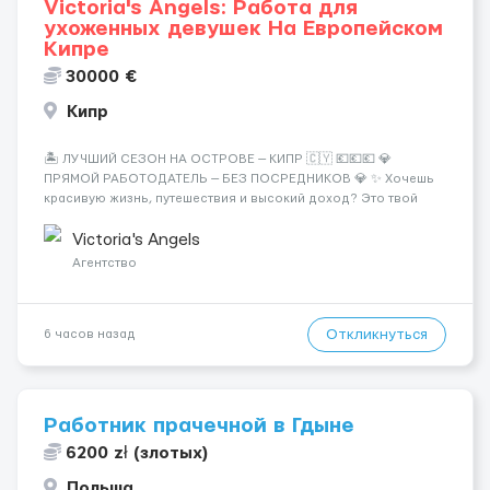
Victoria's Angels: Работа для
ухоженных девушек На Европейском
Кипре
30000 €
Кипр
🏝️ ЛУЧШИЙ СЕЗОН НА ОСТРОВЕ — КИПР 🇨🇾 💶💶💶 💎
ПРЯМОЙ РАБОТОДАТЕЛЬ — БЕЗ ПОСРЕДНИКОВ 💎 ✨ Хочешь
красивую жизнь, путешествия и высокий доход? Это твой
шанс изменить всё уже сейчас. 🔥 ПОЧЕМУ ИМЕННО МЫ: —
Опытная команда с годами практики — Стабильный поток
Victoria's Angels
клиентов (без ...
Агентство
Откликнуться
6 часов назад
Работник прачечной в Гдыне
6200 zł (злотых)
Польша