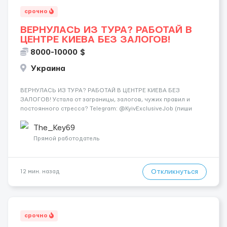
срочно
ВЕРНУЛАСЬ ИЗ ТУРА? РАБОТАЙ В
ЦЕНТРЕ КИЕВА БЕЗ ЗАЛОГОВ!
8000-10000 $
Украина
ВЕРНУЛАСЬ ИЗ ТУРА? РАБОТАЙ В ЦЕНТРЕ КИЕВА БЕЗ
ЗАЛОГОВ! Устала от заграницы, залогов, чужих правил и
постоянного стресса? Telegram: @KyivExclusiveJob (пиши
сюда!) Мы предлагаем совсем другие условия: Работа в
самом центре Киева Можно работать в эскорте или в
The_Key69
эротическом массаже (н...
Прямой работодатель
Откликнуться
12 мин. назад
срочно