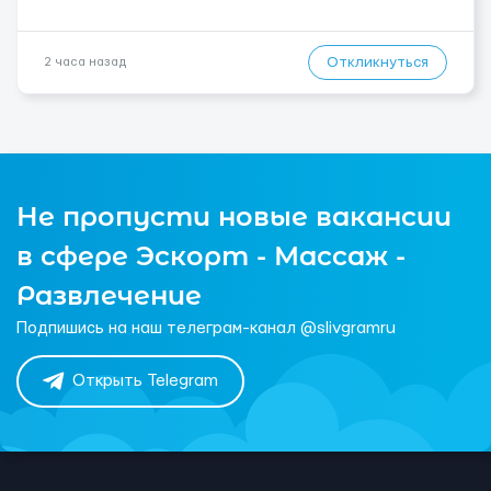
Откликнуться
2 часа назад
Не пропусти новые вакансии
в сфере Эскорт - Массаж -
Развлечение
Подпишись на наш телеграм-канал @slivgramru
Открыть Telegram