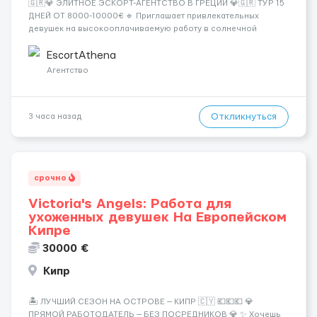
🇬🇷💎 ЭЛИТНОЕ ЭСКОРТ-АГЕНТСТВО В ГРЕЦИИ 💎🇬🇷 ТУР 15
ДНЕЙ ОТ 8000-10000€ 🔹 Приглашает привлекательных
девушек на высокооплачиваемую работу в солнечной
Греции! 🔹 Если ты любишь подарки, комфорт, внимание и
хорошие деньги 💶 — это предложение для тебя! 🔹
EscortAthena
Требования: ✔️ Возраст от ...
Агентство
Откликнуться
3 часа назад
срочно
Victoria's Angels: Работа для
ухоженных девушек На Европейском
Кипре
30000 €
Кипр
🏝️ ЛУЧШИЙ СЕЗОН НА ОСТРОВЕ — КИПР 🇨🇾 💶💶💶 💎
ПРЯМОЙ РАБОТОДАТЕЛЬ — БЕЗ ПОСРЕДНИКОВ 💎 ✨ Хочешь