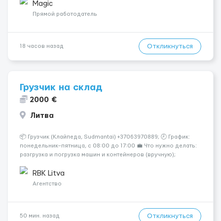
💎 Высокий доход — от 2000 € в неделю и выше 💎 Честная
Magic
сис...
Прямой работодатель
Откликнуться
18 часов назад
Грузчик на склад
2000 €
Литва
📦 Грузчик (Клайпеда, Sudmantai) +37063970889; 🕗 График:
понедельник–пятница, с 08:00 до 17:00 💼 Что нужно делать:
разгрузка и погрузка машин и контейнеров (вручную);
сортировка товара; поддержание порядка на складе;
выполнение других поручений заведующего складом. ✅
RBK Litva
Требования: ...
Агентство
Откликнуться
50 мин. назад