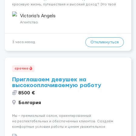
красивую жизнь, путешествия и высокий доход? Это твой
шанс изменить всё уже сейчас. 🔥 ПОЧЕМУ ИМЕННО МЫ: —
Опытная команда с годами практики — Стабильный поток
Victoria's Angels
клиентов (без ...
Агентство
Откликнуться
3 часа назад
срочно
Приглашаем девушек на
высокооплачиваемую работу
8500 €
Болгария
Мы — премиальный салон, ориентированный
на респектабельных и обеспеченных клиентов. Создаём
комфортные условия работы и ценим уважительное
отношение к каждой сотруднице. Что мы предлагаем: