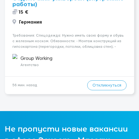
работы)
15 €
Германия
Требования: Спецодежда: Нужно иметь свою форму и обувь
с железным носком. Обязанности: - Монтаж конструкций из
гипсокартона (перегородки, потолки, облицовка стен); -
Подготовка поверхностей под отделку; - Выполнение
малярных работ (шпатлевка, грунтовка, покраска); -
Group Working
Штукатурные работы ...
Агентство
Откликнуться
56 мин. назад
Не пропусти новые вакансии