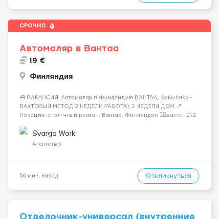
СРОЧНО
Автомаляр в Вантаа
19 €
Финляндия
🧰 ВАКАНСИЯ: Автомаляр в Финляндию ВАНТАА, Koivuhaka -
ВАХТОВЫЙ МЕТОД 2 НЕДЕЛИ РАБОТА\ 2 НЕДЕЛИ ДОМ 📍
Локация: столтчный регион, Вантаа, Финляндия 👌🏻вахта : 2\2
недели 📅 Старт: как только вас утверждают 💶 Зарплата: 19 €/
час брутто 🏠 Жильё: предоставляется БЕСПЛАТНО 📞
Svarga Work
Контакт: +3725672...
Агентство
Откликнуться
56 мин. назад
Отделочник-универсал (внутренние