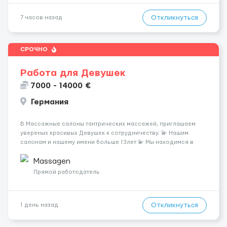
Откликнуться
7 часов назад
СРОЧНО
Работа для Девушек
7000 - 14000 €
Германия
В Массажные салоны тантрических массажей, приглашаем
увереных красивых Девушек к сотрудничеству. 💫 Нашим
салонам и нашему имени больше 13лет 💫 Мы находимся в
городе Берлин 💜Прямой работодатель 💙Большая
заработная плата 💚Мы гарантируем Наличие работы. Поток 💝
Massagen
incall / Out...
Прямой работодатель
Откликнуться
1 день назад