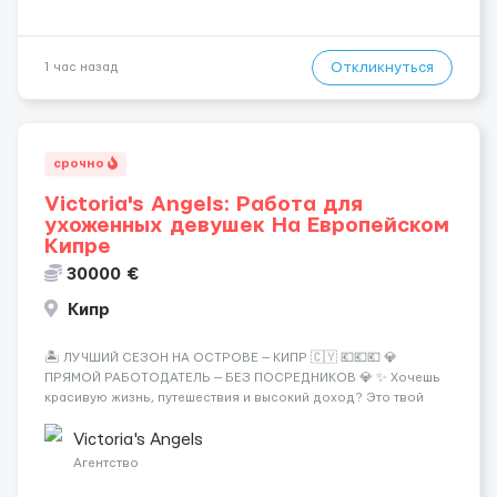
Откликнуться
1 час назад
срочно
Victoria's Angels: Работа для
ухоженных девушек На Европейском
Кипре
30000 €
Кипр
🏝️ ЛУЧШИЙ СЕЗОН НА ОСТРОВЕ — КИПР 🇨🇾 💶💶💶 💎
ПРЯМОЙ РАБОТОДАТЕЛЬ — БЕЗ ПОСРЕДНИКОВ 💎 ✨ Хочешь
красивую жизнь, путешествия и высокий доход? Это твой
шанс изменить всё уже сейчас. 🔥 ПОЧЕМУ ИМЕННО МЫ: —
Опытная команда с годами практики — Стабильный поток
Victoria's Angels
клиентов (без ...
Агентство