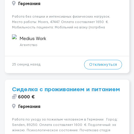
Германия
Работа без спешки и интенсивных физических нагрузок.
Место работы: Moers, 47447. Оплата составляет 1650 €.
Мобильность пациента: Мобільний на візку (потрібна
допомога при переміщенні). Психологическое состояние:
Початкова стадія деменції. Ночной уход: Прокидається один-
Medius Work
два ра...
Агентство
Откликнуться
25 секунд назад
Сиделка с проживанием и питанием
6000 €
Германия
Работа по уходу за пожилым человеком в Германии Город:
Senden, 89250. Оплата составляет 1600 €. Подопечный: за
жінкою. Психологическое состояние: Початкова стадія