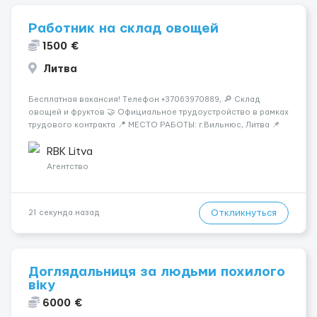
Работник на склад овощей
1500 €
Литва
Бесплатная вакансия! Tелефон +37063970889, 🔎 Склад
овощей и фруктов 🤝 Официальное трудоустройство в рамках
трудового контракта 📍 МЕСТО РАБОТЫ: г.Вильнюс, Литва 📌
ТРЕБОВАНИЯ: - Мужчины и Женщины / пары возраст 18-45 лет
- медкомиссия 30 евро (с ЗП) - работа в темпе - разговорный
RBK Litva
русский...
Агентство
Откликнуться
21 секунда назад
Доглядальниця за людьми похилого
віку
6000 €