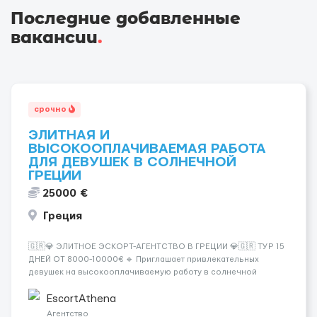
Последние добавленные
вакансии
.
срочно
ЭЛИТНАЯ И
ВЫСОКООПЛАЧИВАЕМАЯ РАБОТА
ДЛЯ ДЕВУШЕК В СОЛНЕЧНОЙ
ГРЕЦИИ
25000 €
Греция
🇬🇷💎 ЭЛИТНОЕ ЭСКОРТ-АГЕНТСТВО В ГРЕЦИИ 💎🇬🇷 ТУР 15
ДНЕЙ ОТ 8000-10000€ 🔹 Приглашает привлекательных
девушек на высокооплачиваемую работу в солнечной
Греции! 🔹 Если ты любишь подарки, комфорт, внимание и
хорошие деньги 💶 — это предложение для тебя! 🔹
EscortAthena
Требования: ✔️ Возраст от ...
Агентство