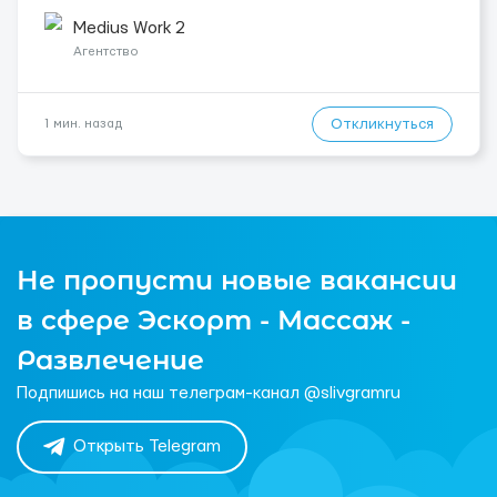
деменції. Мобильность пациента: Мобільний з ходунками
(ролатор, палиця). Ночной уход: Спить не прокидаючись...
Medius Work 2
Агентство
Откликнуться
1 мин. назад
Не пропусти новые вакансии
в сфере Эскорт - Массаж -
Развлечение
Подпишись на наш телеграм-канал @slivgramru
Открыть Telegram