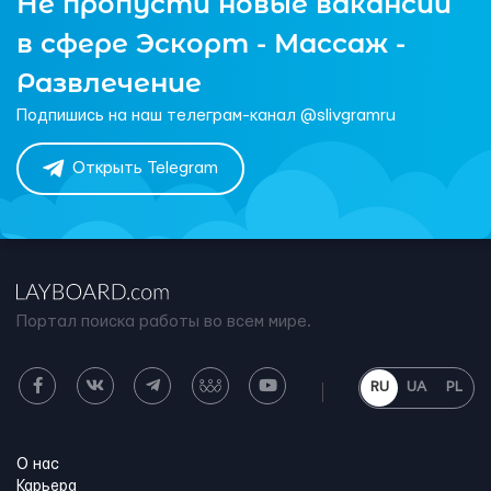
Не пропусти новые вакансии
в сфере Эскорт - Массаж -
Развлечение
Подпишись на наш телеграм-канал @slivgramru
Открыть Telegram
Портал поиска работы во всем мире.
RU
UA
PL
О нас
Карьера