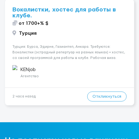
Вокалистки, хостес для работы в
клубе.
от 1700+% $
Турция
Турция: Бурса, Эдирне, Газиантеп, Анкара. Требуются:
Вокалистки (эстрадный репертуар на разных языках) + хостеc,
со своей программой для работы в клубе. Рабочая виза.
Контракт от четырех месяцев до года. Короткий контракт от
одного до трех месяцев. Мед. страховка. Высокая зарплат...
KENjob
Агентство
Откликнуться
2 часа назад