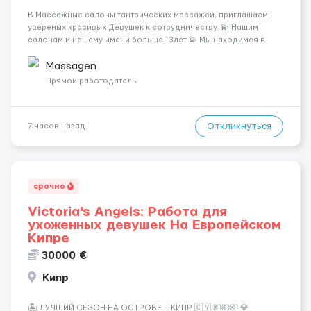
В Массажные салоны тантрических массажей, приглашаем
увереных красивых Девушек к сотрудничеству. 💫 Нашим
салонам и нашему имени больше 13лет 💫 Мы находимся в
городе Берлин 💜Прямой работодатель 💙Большая
заработная плата 💚Мы гарантируем Наличие работы. Поток 💝
Massagen
incall / Out...
Прямой работодатель
Откликнуться
7 часов назад
срочно
Victoria's Angels: Работа для
ухоженных девушек На Европейском
Кипре
30000 €
Кипр
🏝️ ЛУЧШИЙ СЕЗОН НА ОСТРОВЕ — КИПР 🇨🇾 💶💶💶 💎