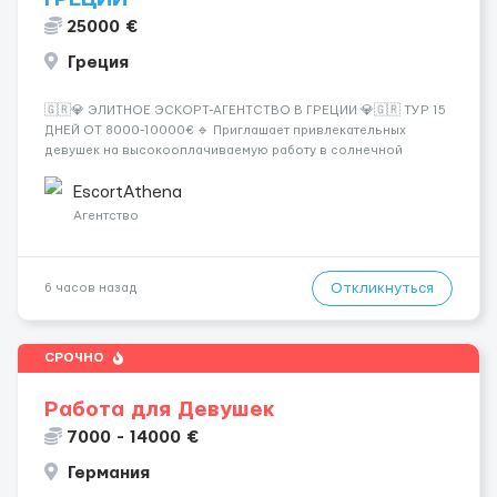
25000 €
Греция
🇬🇷💎 ЭЛИТНОЕ ЭСКОРТ-АГЕНТСТВО В ГРЕЦИИ 💎🇬🇷 ТУР 15
ДНЕЙ ОТ 8000-10000€ 🔹 Приглашает привлекательных
девушек на высокооплачиваемую работу в солнечной
Греции! 🔹 Если ты любишь подарки, комфорт, внимание и
хорошие деньги 💶 — это предложение для тебя! 🔹
EscortAthena
Требования: ✔️ Возраст от ...
Агентство
Откликнуться
6 часов назад
СРОЧНО
Работа для Девушек
7000 - 14000 €
Германия