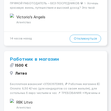
ПРЯМОЙ РАБОТОДАТЕЛЬ — БЕЗ ПОСРЕДНИКОВ 💎 ✨ Хочешь
красивую жизнь, путешествия и высокий доход? Это твой
шанс изменить всё уже сейчас. 🔥 ПОЧЕМУ ИМЕННО МЫ: —
Опытная команда с годами практики — Стабильный поток
Victoria's Angels
клиентов (без ...
Агентство
Откликнуться
14 часов назад
Работник в магазин
1500 €
Литва
Бесплатная вакансия! +37063970889, 🔎 Работник магазина 💶
Оплата: 6,50 €/час (для кандидатов со своим жильём), для
остальных 6 евро чистыми в час 📌 ТРЕБОВАНИЯ: • Мужчины и
женщины • Без опыта работы • Ответственность и желание
работать • Готовность работать в ...
RBK Litva
Агентство