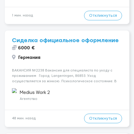
Откликнуться
1 мин. назад
Сиделка официальное оформление
6000 €
Германия
ВАКАНСИЯ №2238 Вакансия для специалиста по уходу с
проживанием Город: Langerringen, 86853. Уход
осуществляется за жінкою. Психологическое состояние: В
ясному розумі. Мобильность пациента: Прикутий до ліжка
(можливість сидіти є). Ночью пациент: Іноді прокидається, не
Medius Work 2
щодня...
Агентство
Откликнуться
48 мин. назад