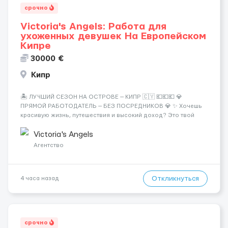
срочно
Victoria's Angels: Работа для
ухоженных девушек На Европейском
Кипре
30000 €
Кипр
🏝️ ЛУЧШИЙ СЕЗОН НА ОСТРОВЕ — КИПР 🇨🇾 💶💶💶 💎
ПРЯМОЙ РАБОТОДАТЕЛЬ — БЕЗ ПОСРЕДНИКОВ 💎 ✨ Хочешь
красивую жизнь, путешествия и высокий доход? Это твой
шанс изменить всё уже сейчас. 🔥 ПОЧЕМУ ИМЕННО МЫ: —
Опытная команда с годами практики — Стабильный поток
Victoria's Angels
клиентов (без ...
Агентство
Откликнуться
4 часа назад
срочно