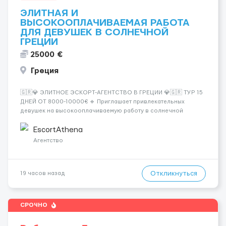
ЭЛИТНАЯ И
ВЫСОКООПЛАЧИВАЕМАЯ РАБОТА
ДЛЯ ДЕВУШЕК В СОЛНЕЧНОЙ
ГРЕЦИИ
25000 €
Греция
🇬🇷💎 ЭЛИТНОЕ ЭСКОРТ-АГЕНТСТВО В ГРЕЦИИ 💎🇬🇷 ТУР 15
ДНЕЙ ОТ 8000-10000€ 🔹 Приглашает привлекательных
девушек на высокооплачиваемую работу в солнечной
Греции! 🔹 Если ты любишь подарки, комфорт, внимание и
хорошие деньги 💶 — это предложение для тебя! 🔹
EscortAthena
Требования: ✔️ Возраст от ...
Агентство
Откликнуться
19 часов назад
СРОЧНО