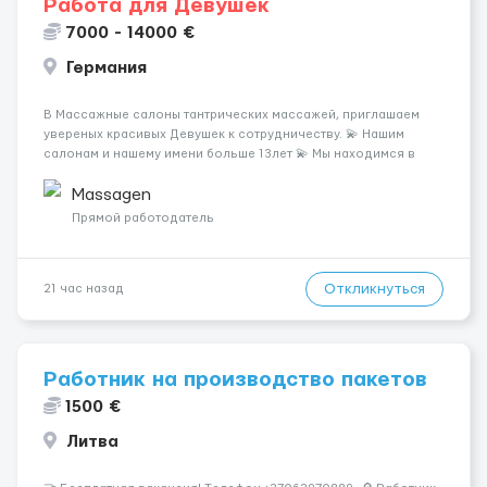
Работа для Девушек
7000 - 14000 €
Германия
В Массажные салоны тантрических массажей, приглашаем
увереных красивых Девушек к сотрудничеству. 💫 Нашим
салонам и нашему имени больше 13лет 💫 Мы находимся в
городе Берлин 💜Прямой работодатель 💙Большая
заработная плата 💚Мы гарантируем Наличие работы. Поток 💝
Massagen
incall / Out...
Прямой работодатель
Откликнуться
21 час назад
Работник на производство пакетов
1500 €
Литва