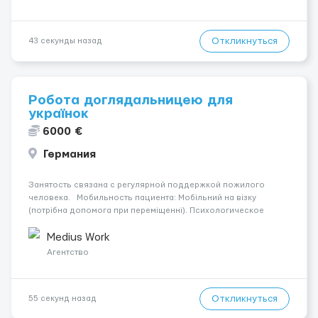
гигиене.Вакансия подойдёт...
Откликнуться
43 секунды назад
Робота доглядальницею для
українок
6000 €
Германия
Занятость связана с регулярной поддержкой пожилого
человека. Мобильность пациента: Мобільний на візку
(потрібна допомога при переміщенні). Психологическое
состояние: Початкова стадія деменції. Место работы —
Laberweinting, 84082. Оплата составляет 1400 €. Уход
Medius Work
осуществл...
Агентство
Откликнуться
55 секунд назад