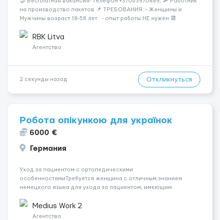
🤝 Бесплатная вакансия! Tелефон +37063970889, 🔎 Работник
на производство пакетов 📌 ТРЕБОВАНИЯ: - Женщины и
Мужчины возраст 18-58 лет - опыт работы НЕ нужен 📆
ГРАФИК РАБОТЫ: - выходные СБ, ВС - график работы (в
зависимости от отдела и должност...
RBK Litva
Агентство
Откликнуться
2 секунды назад
Робота опікункою для українок
6000 €
Германия
Уход за пациентом с ортопедическими
особенностямиТребуется женщина с отличным знанием
немецкого языка для ухода за пациентом, имеющим
переломы и искусственные суставы. Работа включает
приготовление еды, уборку и базовый уход с учётом
Medius Work 2
индивидуальных потребностей в движении и
Агентство