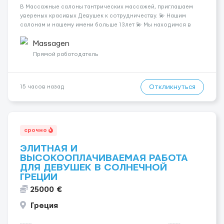
В Массажные салоны тантрических массажей, приглашаем
увереных красивых Девушек к сотрудничеству. 💫 Нашим
салонам и нашему имени больше 13лет 💫 Мы находимся в
городе Берлин 💜Прямой работодатель 💙Большая
заработная плата 💚Мы гарантируем Наличие работы. Поток 💝
Massagen
incall / Out...
Прямой работодатель
Откликнуться
15 часов назад
срочно
ЭЛИТНАЯ И
ВЫСОКООПЛАЧИВАЕМАЯ РАБОТА
ДЛЯ ДЕВУШЕК В СОЛНЕЧНОЙ
ГРЕЦИИ
25000 €
Греция