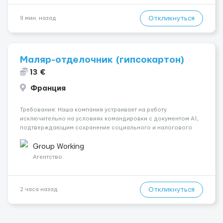
Откликнуться
9 мин. назад
Маляр-отделочник (гипсокартон)
13 €
Франция
Требования: Наша компания устраивает на работу
исключительно на условиях командировки с документом A1,
подтверждающим сохранение социального и налогового
статуса в стране проживания во время работы в ЕС.Документ
A1 могут получить граждане стран с упрощенным доступом к
Group Working
рынку труда ЕС (Укра...
Агентство
Откликнуться
2 часа назад