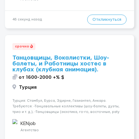
Откликнуться
46 секунд назад
срочно
Танцовщицы, Вокалистки, Шоу-
балеты, и Работницы хостес в
клубах (клубная анимация).
от 1600-2000 +% $
Турция
Турция: Стамбул, Бурса, Эдирне, Газиантеп, Анкара.
Требуются: -Танцевальные коллективы (шоу-балеты, дуэты,
трио и т. д.); -Танцовщицы (экзотика, го-го, восточные, paty
girls, и т. д.); -Вокалистки (эстрадный репертуар на разных
языках); -Гимнастки; -Работницы хостесc в кл...
KENjob
Агентство