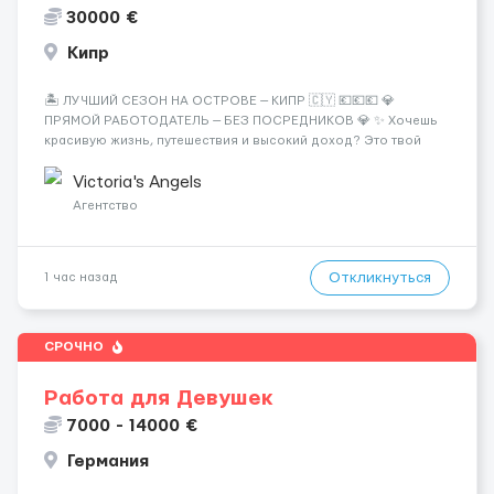
30000 €
Кипр
🏝️ ЛУЧШИЙ СЕЗОН НА ОСТРОВЕ — КИПР 🇨🇾 💶💶💶 💎
ПРЯМОЙ РАБОТОДАТЕЛЬ — БЕЗ ПОСРЕДНИКОВ 💎 ✨ Хочешь
красивую жизнь, путешествия и высокий доход? Это твой
шанс изменить всё уже сейчас. 🔥 ПОЧЕМУ ИМЕННО МЫ: —
Опытная команда с годами практики — Стабильный поток
Victoria's Angels
клиентов (без ...
Агентство
Откликнуться
1 час назад
СРОЧНО
Работа для Девушек
7000 - 14000 €
Германия