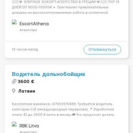
🇬🇷💎 ЭЛИТНОЕ ЭСКОРТ-АГЕНТСТВО В ГРЕЦИИ 💎🇬🇷 ТУР 15
ДНЕЙ ОТ 8000-10000€ 🔹 Приглашает привлекательных
девушек на высокооплачиваемую работу в солнечной
Греции! 🔹 Если ты любишь подарки, комфорт, внимание и
хорошие деньги 💶 — это предложение для тебя! 🔹
EscortAthena
Требования: ✔️ Возраст от ...
Агентство
Откликнуться
19 часов назад
Водитель дальнобойщик
3600 €
Латвия
Бесплатная ваканися, +37063970889; Требуется водитель
категории C+E (международные перевозки) 📍 Заработная
плата: 💶 до 3600 € нетто в месяц 🚛 Что предстоит делать:
Международные перевозки на тентах и рефрижераторах. В
среднем 400–500 км в день. Погр...
RBK Litva
Агентство