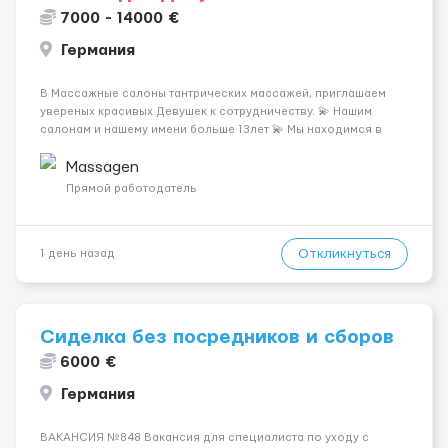
7000 - 14000 €
Германия
В Массажные салоны тантрических массажей, приглашаем
увереных красивых Девушек к сотрудничеству. 💫 Нашим
салонам и нашему имени больше 13лет 💫 Мы находимся в
городе Берлин 💜Прямой работодатель 💙Большая
заработная плата 💚Мы гарантируем Наличие работы. Поток 💝
Massagen
incall / Out...
Прямой работодатель
Откликнуться
1 день назад
Сиделка без посредников и сборов
6000 €
Германия
ВАКАНСИЯ №848 Вакансия для специалиста по уходу с