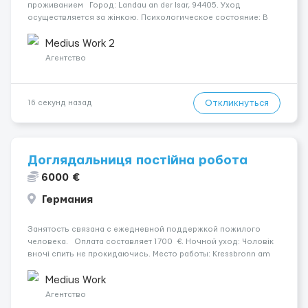
проживанием Город: Landau an der Isar, 94405. Уход
осуществляется за жінкою. Психологическое состояние: В
ясному розумі. Мобильность пациента: Мобільний з
ходунками (ролатор, палиця). Ночью пациент: Спить не
Medius Work 2
прокидаючись. ...
Агентство
Откликнуться
16 секунд назад
Доглядальниця постійна робота
6000 €
Германия
Занятость связана с ежедневной поддержкой пожилого
человека. Оплата составляет 1700 €. Ночной уход: Чоловік
вночі спить не прокидаючись. Место работы: Kressbronn am
Bodensee, 88079. Уход осуществляется за парою.
Психологическое состояние: Чоловік в ясному розумі.
Medius Work
Мобильность ...
Агентство