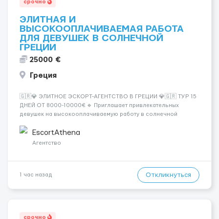
срочно
ЭЛИТНАЯ И
ВЫСОКООПЛАЧИВАЕМАЯ РАБОТА
ДЛЯ ДЕВУШЕК В СОЛНЕЧНОЙ
ГРЕЦИИ
25000 €
Греция
🇬🇷💎 ЭЛИТНОЕ ЭСКОРТ-АГЕНТСТВО В ГРЕЦИИ 💎🇬🇷 ТУР 15
ДНЕЙ ОТ 8000-10000€ 🔹 Приглашает привлекательных
девушек на высокооплачиваемую работу в солнечной
Греции! 🔹 Если ты любишь подарки, комфорт, внимание и
хорошие деньги 💶 — это предложение для тебя! 🔹
EscortAthena
Требования: ✔️ Возраст от ...
Агентство
Откликнуться
1 час назад
срочно