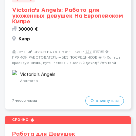
Victoria's Angels: Работа для
ухоженных девушек На Европейском
Кипре
30000 €
Кипр
🏝️ ЛУЧШИЙ СЕЗОН НА ОСТРОВЕ — КИПР 🇨🇾 💶💶💶 💎
ПРЯМОЙ РАБОТОДАТЕЛЬ — БЕЗ ПОСРЕДНИКОВ 💎 ✨ Хочешь
красивую жизнь, путешествия и высокий доход? Это твой
шанс изменить всё уже сейчас. 🔥 ПОЧЕМУ ИМЕННО МЫ: —
Опытная команда с годами практики — Стабильный поток
Victoria's Angels
клиентов (без ...
Агентство
Откликнуться
7 часов назад
СРОЧНО
Работа для Девушек