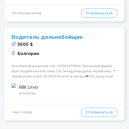
Откликнуться
34 секунды назад
Водитель дальнобойщик
3600 $
Болгария
Бесплатная вакансия, тел. +37063970889, Литовская фирма
ищет водителя категории C+E (международные перевозки) 📍
Заработная плата: 💶 3600 € нетто в месяц 🚛 Что предстоит
делать: Международные перевозки на тентах и
рефрижераторах. В среднем 400–500 км в день. Погрузки и
RBK Litva
разгрузки...
Агентство
Откликнуться
1 мин. назад