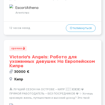
Греции! 🔹 Если ты любишь подарки, комфорт, внимание и
хорошие деньги 💶 — это предложение для тебя! 🔹
EscortAthena
Требования: ✔️ Возраст от ...
Агентство
Откликнуться
12 часов назад
срочно
Victoria's Angels: Работа для
ухоженных девушек На Европейском
Кипре
30000 €
Кипр
🏝️ ЛУЧШИЙ СЕЗОН НА ОСТРОВЕ — КИПР 🇨🇾 💶💶💶 💎
ПРЯМОЙ РАБОТОДАТЕЛЬ — БЕЗ ПОСРЕДНИКОВ 💎 ✨ Хочешь
красивую жизнь, путешествия и высокий доход? Это твой
шанс изменить всё уже сейчас. 🔥 ПОЧЕМУ ИМЕННО МЫ: —