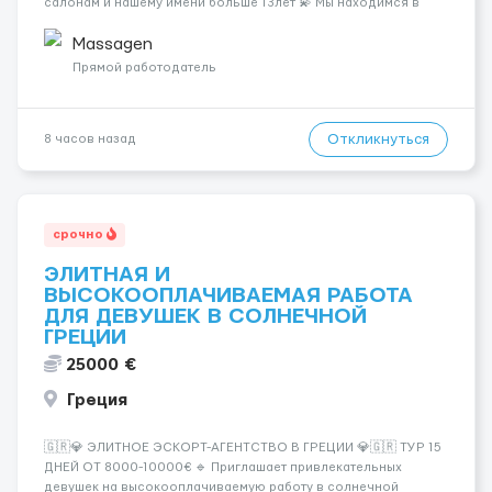
салонам и нашему имени больше 13лет 💫 Мы находимся в
городе Берлин 💜Прямой работодатель 💙Большая
заработная плата 💚Мы гарантируем Наличие работы. Поток 💝
Massagen
incall / Out...
Прямой работодатель
Откликнуться
8 часов назад
срочно
ЭЛИТНАЯ И
ВЫСОКООПЛАЧИВАЕМАЯ РАБОТА
ДЛЯ ДЕВУШЕК В СОЛНЕЧНОЙ
ГРЕЦИИ
25000 €
Греция
🇬🇷💎 ЭЛИТНОЕ ЭСКОРТ-АГЕНТСТВО В ГРЕЦИИ 💎🇬🇷 ТУР 15
ДНЕЙ ОТ 8000-10000€ 🔹 Приглашает привлекательных
девушек на высокооплачиваемую работу в солнечной