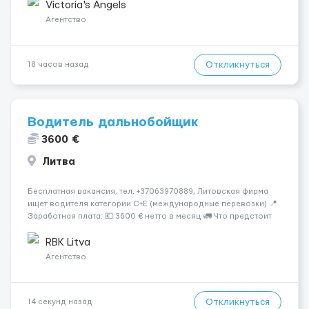
Опытная команда с годами практики — Стабильный поток
Victoria's Angels
клиентов (без ...
Агентство
Откликнуться
18 часов назад
Водитель дальнобойщик
3600 €
Литва
Бесплатная вакансия, тел. +37063970889, Литовская фирма
ищет водителя категории C+E (международные перевозки) 📍
Заработная плата: 💶 3600 € нетто в месяц 🚛 Что предстоит
делать: Международные перевозки на тентах и
рефрижераторах. В среднем 400–500 км в день. Погрузки и
RBK Litva
разгрузки ...
Агентство
Откликнуться
14 секунд назад