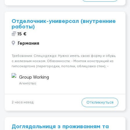
Отделочник-универсал (внутренние
работы)
15 €
Германия
Требования: Спецодежда: Нужно иметь свою форму и обувь
с железным носком. Обязанности: - Монтаж конструкций из
гипсокартона (перегородки, потолки, облицовка стен); -
Подготовка поверхностей под отделку; - Выполнение
малярных работ (шпатлевка, грунтовка, покраска); -
Group Working
Штукатурные работы ...
Агентство
Откликнуться
2 часа назад
Доглядальниця з проживанням та