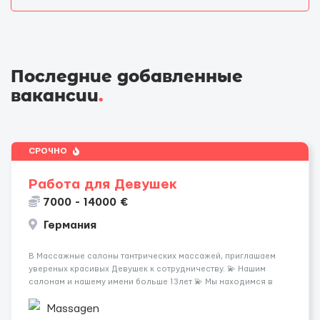
Последние добавленные
вакансии
.
СРОЧНО
Работа для Девушек
7000 - 14000 €
Германия
В Массажные салоны тантрических массажей, приглашаем
увереных красивых Девушек к сотрудничеству. 💫 Нашим
салонам и нашему имени больше 13лет 💫 Мы находимся в
городе Берлин 💜Прямой работодатель 💙Большая
заработная плата 💚Мы гарантируем Наличие работы. Поток 💝
Massagen