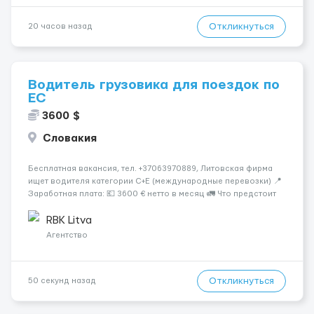
Откликнуться
20 часов назад
Водитель грузовика для поездок по
ЕС
3600 $
Словакия
Бесплатная вакансия, тел. +37063970889, Литовская фирма
ищет водителя категории C+E (международные перевозки) 📍
Заработная плата: 💶 3600 € нетто в месяц 🚛 Что предстоит
делать: Международные перевозки на тентах и
рефрижераторах. В среднем 400–500 км в день. Погрузки и
RBK Litva
разгрузки...
Агентство
Откликнуться
50 секунд назад