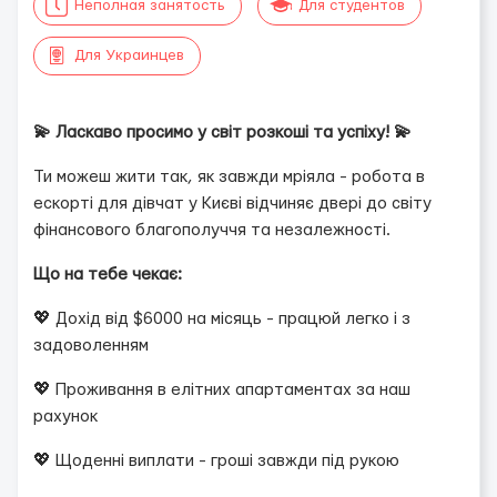
Неполная занятость
Для студентов
Для Украинцев
💫 Ласкаво просимо у світ розкоші та успіху!
💫
Ти можеш жити так, як завжди мріяла - робота в
ескорті для дівчат у Києві відчиняє двері до світу
фінансового благополуччя та незалежності.
Що на тебе чекає:
💖 Дохід від $6000 на місяць - працюй легко і з
задоволенням
💖 Проживання в елітних апартаментах за наш
рахунок
💖 Щоденні виплати - гроші завжди під рукою