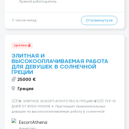
incall / Out...
Прямой работодатель
Откликнуться
11 часов назад
срочно
ЭЛИТНАЯ И
ВЫСОКООПЛАЧИВАЕМАЯ РАБОТА
ДЛЯ ДЕВУШЕК В СОЛНЕЧНОЙ
ГРЕЦИИ
25000 €
Греция
🇬🇷💎 ЭЛИТНОЕ ЭСКОРТ-АГЕНТСТВО В ГРЕЦИИ 💎🇬🇷 ТУР 15
ДНЕЙ ОТ 8000-10000€ 🔹 Приглашает привлекательных
девушек на высокооплачиваемую работу в солнечной
Греции! 🔹 Если ты любишь подарки, комфорт, внимание и
хорошие деньги 💶 — это предложение для тебя! 🔹
EscortAthena
Требования: ✔️ Возраст от ...
Агентство