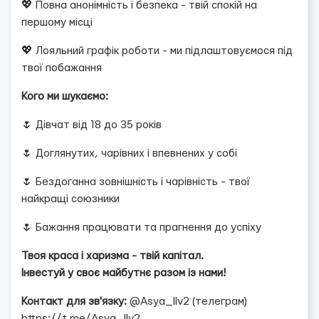
💖 Повна анонімність і безпека - твій спокій на
першому місці
💖 Лояльний графік роботи - ми підлаштовуємося під
твої побажання
Кого ми шукаємо:
🌷 Дівчат від 18 до 35 років
🌷 Доглянутих, чарівних і впевнених у собі
🌷 Бездоганна зовнішність і чарівність - твої
найкращі союзники
🌷 Бажання працювати та прагнення до успіху
Твоя краса і харизма - твій капітал.
Інвестуй у своє майбутнє разом із нами!
Контакт для зв'язку:
@Asya_llv2 (телеграм)
https://t.me/Asya_llv2