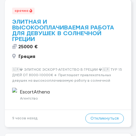
срочно
ЭЛИТНАЯ И
ВЫСОКООПЛАЧИВАЕМАЯ РАБОТА
ДЛЯ ДЕВУШЕК В СОЛНЕЧНОЙ
ГРЕЦИИ
25000 €
Греция
🇬🇷💎 ЭЛИТНОЕ ЭСКОРТ-АГЕНТСТВО В ГРЕЦИИ 💎🇬🇷 ТУР 15
ДНЕЙ ОТ 8000-10000€ 🔹 Приглашает привлекательных
девушек на высокооплачиваемую работу в солнечной
Греции! 🔹 Если ты любишь подарки, комфорт, внимание и
хорошие деньги 💶 — это предложение для тебя! 🔹
EscortAthena
Требования: ✔️ Возраст от ...
Агентство
Откликнуться
9 часов назад