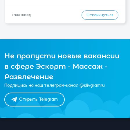
Откликнуться
1 час назад
Не пропусти новые вакансии
в сфере Эскорт - Массаж -
Развлечение
Подпишись на наш телеграм-канал @slivgramru
Открыть Telegram