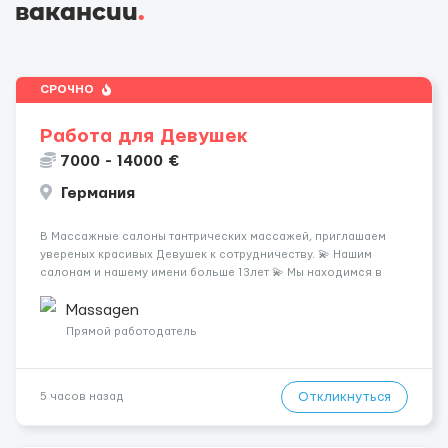
вакансии
.
СРОЧНО
Работа для Девушек
7000 - 14000 €
Германия
В Массажные салоны тантрических массажей, приглашаем
увереных красивых Девушек к сотрудничеству. 💫 Нашим
салонам и нашему имени больше 13лет 💫 Мы находимся в
городе Берлин 💜Прямой работодатель 💙Большая
заработная плата 💚Мы гарантируем Наличие работы. Поток 💝
Massagen
incall / Out...
Прямой работодатель
Откликнуться
5 часов назад