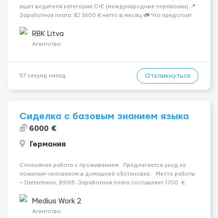
ищет водителя категории C+E (международные перевозки) 📍
Заработная плата: 💶 3600 € нетто в месяц 🚛 Что предстоит
делать: Международные перевозки на тентах и
рефрижераторах. В среднем 400–500 км в день. Погрузки и
RBK Litva
разгрузки...
Агентство
Откликнуться
57 секунд назад
Сиделка с базовым знанием языка
6000 €
Германия
Спокойная работа с проживанием Предлагается уход за
пожилым человеком в домашней обстановке. Место работы
— Dietenheim, 89165. Заработная плата составляет 1700 €.
Уход осуществляется за чоловіком. Мобильность пациента:
Мобільний. Психологическое...
Medius Work 2
Агентство