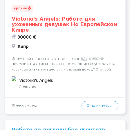
срочно
Victoria's Angels: Работа для
ухоженных девушек На Европейском
Кипре
30000 €
Кипр
🏝️ ЛУЧШИЙ СЕЗОН НА ОСТРОВЕ — КИПР 🇨🇾 💶💶💶 💎
ПРЯМОЙ РАБОТОДАТЕЛЬ — БЕЗ ПОСРЕДНИКОВ 💎 ✨ Хочешь
красивую жизнь, путешествия и высокий доход? Это твой
шанс изменить всё уже сейчас. 🔥 ПОЧЕМУ ИМЕННО МЫ: —
Опытная команда с годами практики — Стабильный поток
Victoria's Angels
клиентов (без ...
Агентство
Откликнуться
15 часов назад
Робота по догляду без агентств