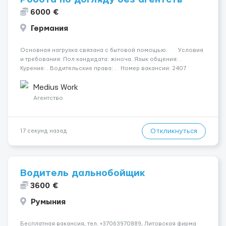
6000 €
Германия
Основная нагрузка связана с бытовой помощью. Условия
и требования: Пол кандидата: жіноча. Язык общения: .
Курение: . Водительские права: . Номер вакансии: 2407
КОНТАКТЫ ДЛЯ УТОЧНЕНИЯ УСЛОВИЙ Польша +48 459 567 591
Украина +...
Medius Work
Агентство
Откликнуться
17 секунд назад
Водитель дальнобойщик
3600 €
Румыния
Бесплатная вакансия, тел. +37063970889, Литовская фирма