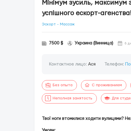
Мінімум зусиль, максимум 
успішного ескорт-агенства
Эскорт - Массаж
7500 $
Украина (Винница)
6 д
Контактное лицо:
Ася
Телефон:
По
Без опыта
С проживанием
Неполная занятость
Для студ
Твої ноги втомилися ходити вулицями?
Не
Умови: