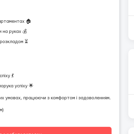
артаментах 🏠
 на руках 💰
м розкладом ⏳
піху 💃
порука успіху 🌟
них умовах, працюючи з комфортом і задоволенням.
м)