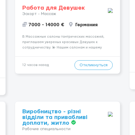
Работа для Девушек
Эскорт - Массаж
7000 - 14000 €
Германия
В Массажные салоны тантрических массажей,
приглашаем увереных красивых Девушек к
сотрудничеству. 💫 Нашим салонам и нашему
имени больше 13лет 💫 Мы находимся в городе
Берлин 💜Прямой работодатель 💙Большая
заработная плата 💚Мы гарантируем Наличие
Откликнуться
12 часов назад
работы. Поток 💝 incall / Out...
Виробництво - різні
відділи та привабливі
доплати, житло
Рабочие специальности