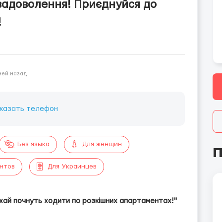
задоволення! Приєднуйся до
!
ней назад
казать телефон
Без языка
Для женщин
П
ентов
Для Украинцев
хай почнуть ходити по розкішних апартаментах!"