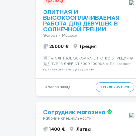
срочно
ЭЛИТНАЯ И
ВЫСОКООПЛАЧИВАЕМАЯ
РАБОТА ДЛЯ ДЕВУШЕК В
СОЛНЕЧНОЙ ГРЕЦИИ
Эскорт - Массаж
25000 €
Греция
🇬🇷💎 ЭЛИТНОЕ ЭСКОРТ-АГЕНТСТВО В ГРЕЦИИ 💎
🇬🇷 ТУР 15 ДНЕЙ ОТ 8000-10000€ 🔹 Приглашает
привлекательных девушек на
высокооплачиваемую работу в солнечной Греции!
🔹 Если ты любишь подарки, комфорт, внимание и
хорошие деньги 💶 — это предложение для тебя! 🔹
Откликнуться
10 часов назад
Требования: ✔️ Возраст от ...
Сотрудник магазина
Рабочие специальности
1400 €
Литва