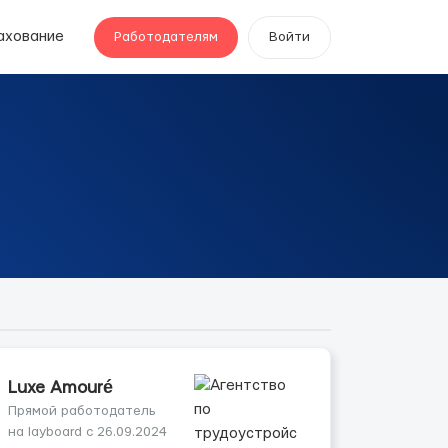
ахование
Работодателям
Войти
Luxe Amouré
Прямой работодатель
на layboard с 26.09.2024