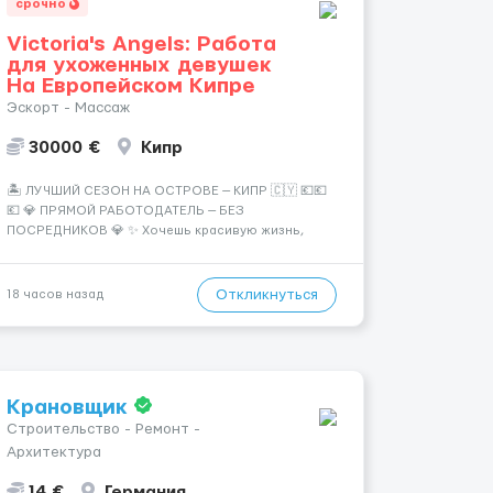
срочно
Victoria's Angels: Работа
для ухоженных девушек
На Европейском Кипре
Эскорт - Массаж
30000 €
Кипр
🏝️ ЛУЧШИЙ СЕЗОН НА ОСТРОВЕ — КИПР 🇨🇾 💶💶
💶 💎 ПРЯМОЙ РАБОТОДАТЕЛЬ — БЕЗ
ПОСРЕДНИКОВ 💎 ✨ Хочешь красивую жизнь,
путешествия и высокий доход? Это твой шанс
изменить всё уже сейчас. 🔥 ПОЧЕМУ ИМЕННО МЫ:
— Опытная команда с годами практики —
Откликнуться
18 часов назад
Стабильный поток клиентов (без ...
Крановщик
Строительство - Ремонт -
Архитектура
14 €
Германия