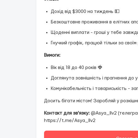
Дохід від $3000 на тиждень 💵
Безкоштовне проживання в елітних ап
Щоденні виплати - гроші у тебе завжди
Гнучкий графік, працюй тільки за свої
Вимоги:
Вік від 18 до 40 років 🍓
Доглянута зовнішність і прагнення до ус
Комунікабельність і товариськість - за
Досить бігати містом! Заробляй у розкіш
Контакт для зв'язку:
@Asya_llv2 (телегра
https://t.me/Asya_llv2