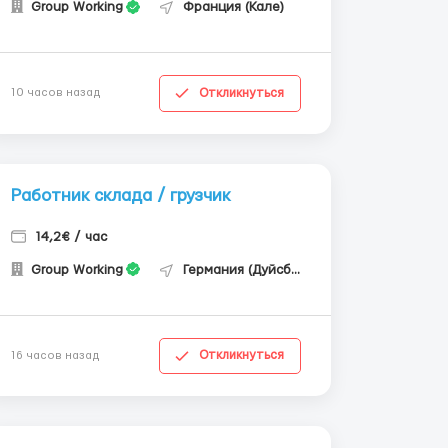
Group Working
Франция (Кале)
Откликнуться
10 часов назад
Работник склада / грузчик
14,2€ / час
Group Working
Германия (Дуйсбург)
Откликнуться
16 часов назад