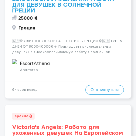
ДЛЯ ДЕВУШЕК В СОЛНЕЧНОЙ
ГРЕЦИИ
25000 €
Греция
🇬🇷💎 ЭЛИТНОЕ ЭСКОРТ-АГЕНТСТВО В ГРЕЦИИ 💎🇬🇷 ТУР 15
ДНЕЙ ОТ 8000-10000€ 🔹 Приглашает привлекательных
девушек на высокооплачиваемую работу в солнечной
Греции! 🔹 Если ты любишь подарки, комфорт, внимание и
хорошие деньги 💶 — это предложение для тебя! 🔹
EscortAthena
Требования: ✔️ Возраст от ...
Агентство
Откликнуться
6 часов назад
срочно
Victoria's Angels: Работа для
ухоженных девушек На Европейском