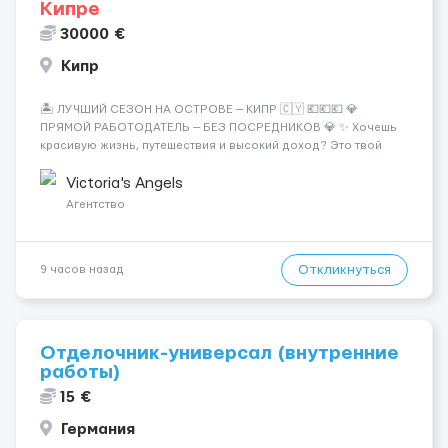
Кипре
30000 €
Кипр
🏝️ ЛУЧШИЙ СЕЗОН НА ОСТРОВЕ — КИПР 🇨🇾 💶💶💶 💎
ПРЯМОЙ РАБОТОДАТЕЛЬ — БЕЗ ПОСРЕДНИКОВ 💎 ✨ Хочешь
красивую жизнь, путешествия и высокий доход? Это твой
шанс изменить всё уже сейчас. 🔥 ПОЧЕМУ ИМЕННО МЫ: —
Опытная команда с годами практики — Стабильный поток
Victoria's Angels
клиентов (без ...
Агентство
Откликнуться
9 часов назад
Отделочник-универсал (внутренние
работы)
15 €
Германия