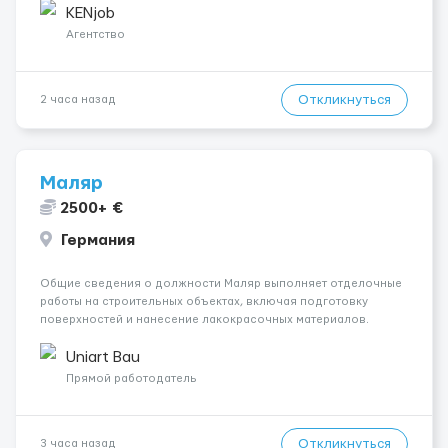
одного до трех месяцев. Мед. страховка. Высокая зарплат...
KENjob
Агентство
Откликнуться
2 часа назад
Маляр
2500+ €
Германия
Общие сведения о должности Маляр выполняет отделочные
работы на строительных объектах, включая подготовку
поверхностей и нанесение лакокрасочных материалов.
Основная работа выполняется в Берлине. Ищем
профессионалов на месте, приглашения делаем только для
Uniart Bau
профессионалов с доказательным портф...
Прямой работодатель
Откликнуться
3 часа назад