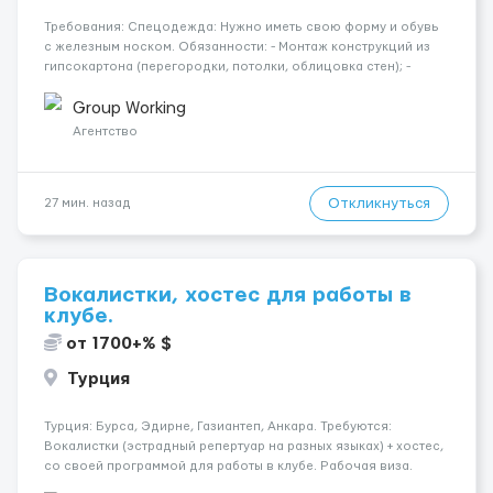
Требования: Спецодежда: Нужно иметь свою форму и обувь
с железным носком. Обязанности: - Монтаж конструкций из
гипсокартона (перегородки, потолки, облицовка стен); -
Подготовка поверхностей под отделку; - Выполнение
малярных работ (шпатлевка, грунтовка, покраска); -
Group Working
Штукатурные работы ...
Агентство
Откликнуться
27 мин. назад
Вокалистки, хостес для работы в
клубе.
от 1700+% $
Турция
Турция: Бурса, Эдирне, Газиантеп, Анкара. Требуются:
Вокалистки (эстрадный репертуар на разных языках) + хостеc,
со своей программой для работы в клубе. Рабочая виза.
Контракт от четырех месяцев до года. Короткий контракт от