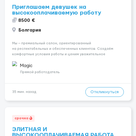
Приглашаем девушек на
высокооплачиваемую работу
8500 €
Болгария
Мы — премиальный салон, ориентированный
на респектабельных и обеспеченных клиентов. Создаём
комфортные условия работы и ценим уважительное
отношение к каждой сотруднице. Что мы предлагаем:
💎 Высокий доход — от 2000 € в неделю и выше 💎 Честная
Magic
сис...
Прямой работодатель
Откликнуться
35 мин. назад
срочно
ЭЛИТНАЯ И
ВЫСОКООПЛАЧИВАЕМАЯ РАБОТА