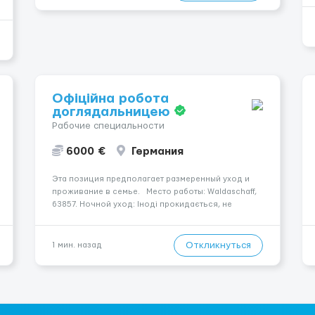
Офіційна робота
доглядальницею
Рабочие специальности
6000 €
Германия
Эта позиция предполагает размеренный уход и
проживание в семье. Место работы: Waldaschaff,
63857. Ночной уход: Іноді прокидається, не
щодня. Уход осуществляется за чоловіком.
Заработная плата — 1600 €. Мобильность
пациента: Прикутий до ліжка (можливість сидіти є).
Откликнуться
1 мин. назад
Психо...