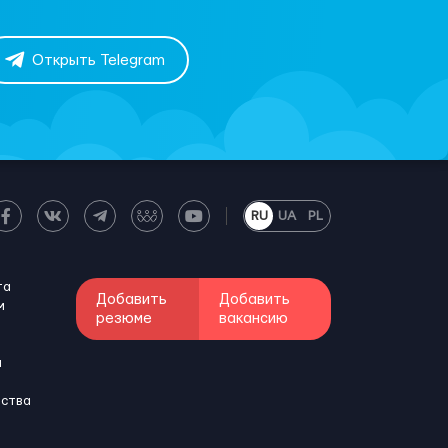
Открыть Telegram
RU
UA
PL
та
Добавить
Добавить
м
резюме
вакансию
и
бства