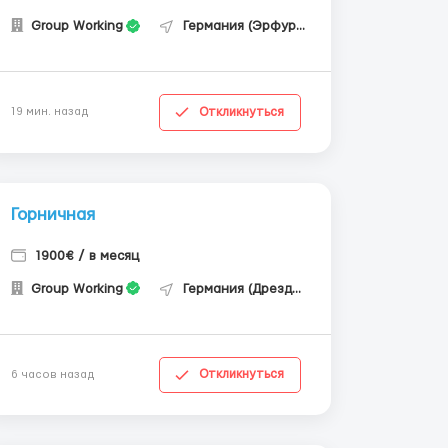
Group Working
Германия (Эрфурт)
Откликнуться
19 мин. назад
Горничная
1900€ / в месяц
Group Working
Германия (Дрезден)
Откликнуться
6 часов назад