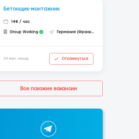
Бетонщик-монтажник
14€ / час
Group Working
Германия (Франкфурт-на-Майне)
Откликнуться
20 мин. назад
Все похожие вакансии