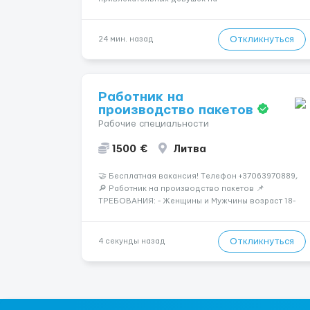
высокооплачиваемую работу в солнечной Греции!
🔹 Если ты любишь подарки, комфорт, внимание и
хорошие деньги 💶 — это предложение для тебя! 🔹
Откликнуться
24 мин. назад
Требования: ✔️ Возраст от ...
Работник на
производство пакетов
Рабочие специальности
1500 €
Литва
🤝 Бесплатная вакансия! Tелефон +37063970889,
🔎 Работник на производство пакетов 📌
ТРЕБОВАНИЯ: - Женщины и Мужчины возраст 18-
58 лет - опыт работы НЕ нужен 📆 ГРАФИК
РАБОТЫ: - выходные СБ, ВС - график работы (в
зависимости от отдела и должност...
Откликнуться
4 секунды назад