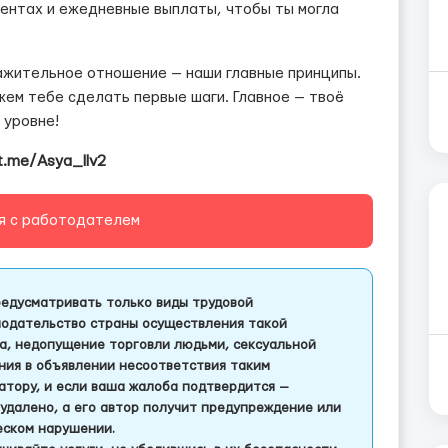
ентах и ежедневные выплаты, чтобы ты могла
ажительное отношение — наши главные принципы.
жем тебе сделать первые шаги. Главное — твоё
 уровне!
t.me/Asya_llv2
я с работодателем
едусматривать только виды трудовой
одательство страны осуществления такой
а, недопущение торговли людьми, сексуальной
ления в объявлении несоответствия таким
тору, и если ваша жалоба подтвердится —
удалено, а его автор получит предупреждение или
еском нарушении.