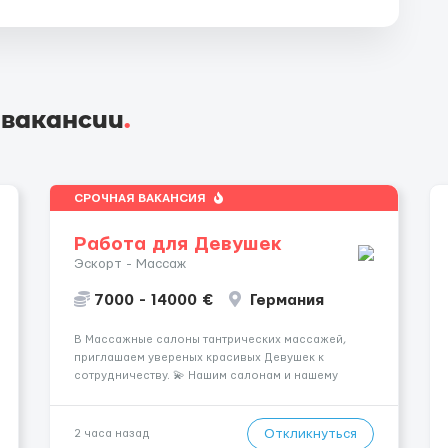
 вакансии
.
СРОЧНАЯ ВАКАНСИЯ
Работа для Девушек
Эскорт - Массаж
7000 - 14000 €
Германия
В Массажные салоны тантрических массажей,
приглашаем увереных красивых Девушек к
сотрудничеству. 💫 Нашим салонам и нашему
имени больше 13лет 💫 Мы находимся в городе
Берлин 💜Прямой работодатель 💙Большая
заработная плата 💚Мы гарантируем Наличие
Откликнуться
2 часа назад
работы. Поток 💝 incall / Out...