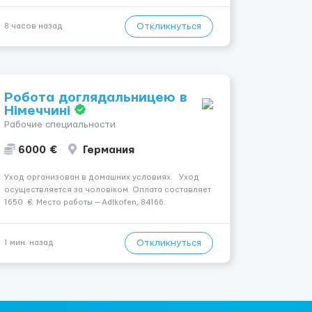
изменить всё уже сейчас. 🔥 ПОЧЕМУ ИМЕННО МЫ:
— Опытная команда с годами практики —
Откликнуться
8 часов назад
Стабильный поток клиентов (без ...
Робота доглядальницею в
Німеччині
Рабочие специальности
6000 €
Германия
Уход организован в домашних условиях. Уход
осуществляется за чоловіком. Оплата составляет
1650 €. Место работы — Adlkofen, 84166.
Мобильность пациента: Чоловік мобільний з
ходунками (ролатор, палиця). Ночной уход:
Чоловік безперервний сон без перерв. Услови...
Откликнуться
1 мин. назад