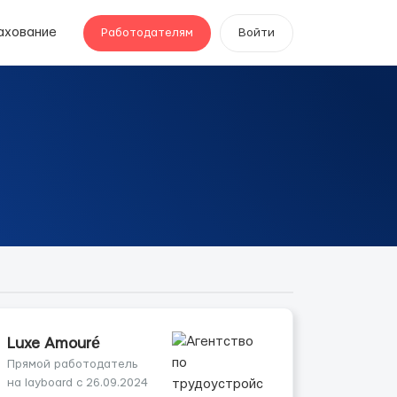
ахование
Работодателям
Войти
Luxe Amouré
Прямой работодатель
на layboard с 26.09.2024