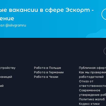
е вакансии в сфере Эскорт -
чение
ал @slivgramru
стройству
Работа в Польше
Публичная офер
Работа в Германии
Как мы проверяе
раницей
Работа в Чехии
работодателей
Отказ от
ий
ответственност
Современное
утверждение ра
Политика жалоб
Кодекс этики