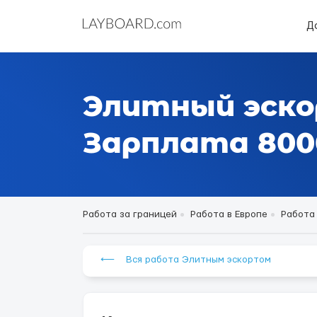
Д
Элитный эско
Зарплата 8000
Работа за границей
Работа в Европе
Работа
⟵ Вся работа Элитным эскортом