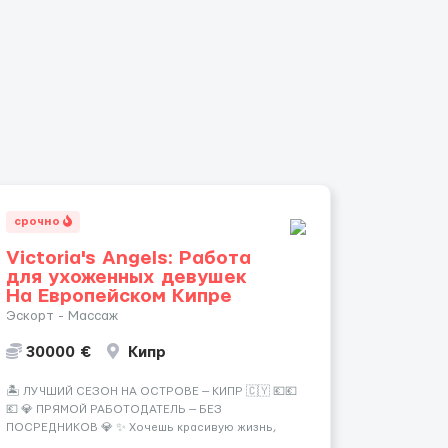
срочно
Victoria's Angels: Работа
для ухоженных девушек
На Европейском Кипре
Эскорт - Массаж
30000 €
Кипр
🏝️ ЛУЧШИЙ СЕЗОН НА ОСТРОВЕ — КИПР 🇨🇾 💶💶
💶 💎 ПРЯМОЙ РАБОТОДАТЕЛЬ — БЕЗ
ПОСРЕДНИКОВ 💎 ✨ Хочешь красивую жизнь,
путешествия и высокий доход? Это твой шанс