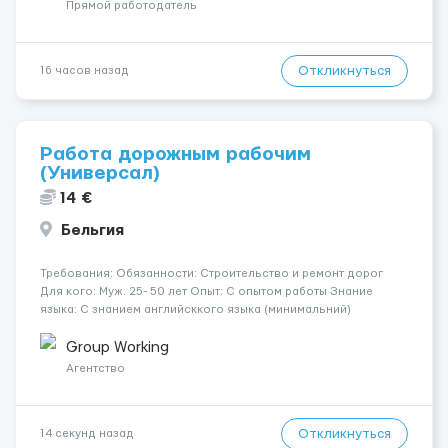
сис...
Прямой работодатель
Откликнуться
16 часов назад
Работа дорожным рабочим
(Универсал)
14 €
Бельгия
Требования: Обязанности: Строительство и ремонт дорог
Для кого: Муж. 25- 50 лет Опыт: С опытом работы Знание
языка: С знанием английсккого языка (минимальний)
Дополнительно: Паспорт ЕС/польская виза/карта побыту/
биометрический паспорт (для граждан Украины) Где
Group Working
работать? ...
Агентство
Откликнуться
14 секунд назад