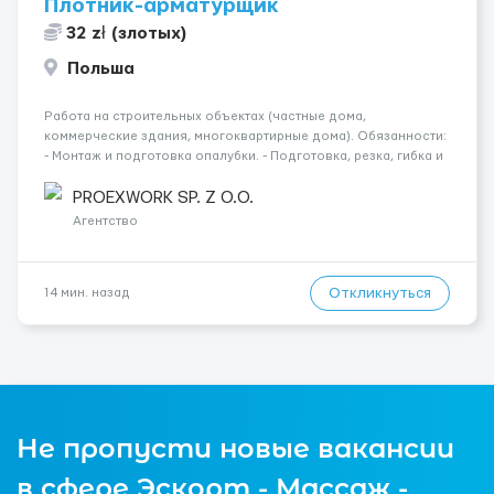
Плотник-арматурщик
32 zł (злотых)
Польша
Работа на строительных объектах (частные дома,
коммерческие здания, многоквартирные дома). Обязанности:
- Монтаж и подготовка опалубки. - Подготовка, резка, гибка и
монтаж арматуры согласно технической документации. -
Связка арматурных стержней. - Заливка бетона. - Демонтаж
PROEXWORK SP. Z O.O.
опалубки после за...
Агентство
Откликнуться
14 мин. назад
Не пропусти новые вакансии
в сфере Эскорт - Массаж -