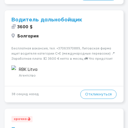
Водитель дальнобойщик
3600 $
Болгария
Бесплатная вакансия, тел. +37063970889, Литовская фирма
ищет водителя категории C+E (международные перевозки) 📍
Заработная плата: 💶 3600 € нетто в месяц 🚛 Что предстоит
делать: Международные перевозки на тентах и
рефрижераторах. В среднем 400–500 км в день. Погрузки и
RBK Litva
разгрузки...
Агентство
Откликнуться
38 секунд назад
срочно