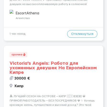
девушек на высокооплачиваемую работу в солнечной
Греции! 🔹 Если ты любишь подарки, комфорт, внимание и
хорошие деньги 💶 — это предложение для тебя! 🔹
EscortAthena
Требования: ✔️ Возраст от ...
Агентство
Откликнуться
1 час назад
срочно
Victoria's Angels: Работа для
ухоженных девушек На Европейском
Кипре
30000 €
Кипр
🏝️ ЛУЧШИЙ СЕЗОН НА ОСТРОВЕ — КИПР 🇨🇾 💶💶💶 💎
ПРЯМОЙ РАБОТОДАТЕЛЬ — БЕЗ ПОСРЕДНИКОВ 💎 ✨ Хочешь
красивую жизнь, путешествия и высокий доход? Это твой