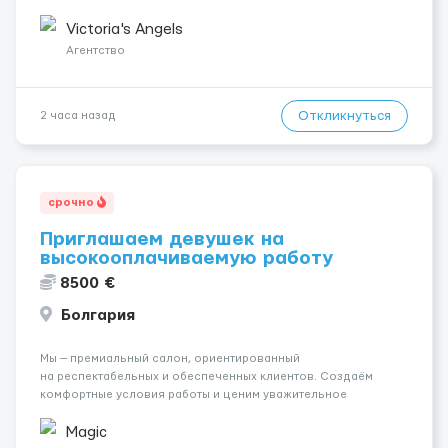
шанс изменить всё уже сейчас. 🔥 ПОЧЕМУ ИМЕННО МЫ: —
Опытная команда с годами практики — Стабильный поток
Victoria's Angels
клиентов (без ...
Агентство
Откликнуться
2 часа назад
срочно
Приглашаем девушек на
высокооплачиваемую работу
8500 €
Болгария
Мы — премиальный салон, ориентированный
на респектабельных и обеспеченных клиентов. Создаём
комфортные условия работы и ценим уважительное
отношение к каждой сотруднице. Что мы предлагаем:
💎 Высокий доход — от 2000 € в неделю и выше 💎 Честная
Magic