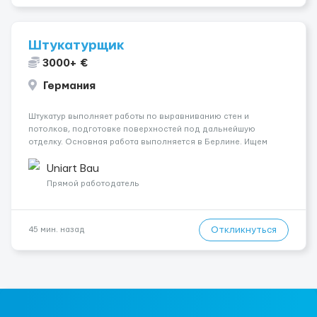
Штукатурщик
3000+ €
Германия
Штукатур выполняет работы по выравниванию стен и
потолков, подготовке поверхностей под дальнейшую
отделку. Основная работа выполняется в Берлине. Ищем
профессионалов на месте, приглашения делаем только для
специалистов с подтверждённым опытом и портфолио.
Uniart Bau
Обязанности Подготовка оснований ...
Прямой работодатель
Откликнуться
45 мин. назад