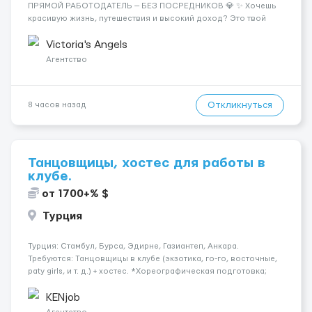
ПРЯМОЙ РАБОТОДАТЕЛЬ — БЕЗ ПОСРЕДНИКОВ 💎 ✨ Хочешь
красивую жизнь, путешествия и высокий доход? Это твой
шанс изменить всё уже сейчас. 🔥 ПОЧЕМУ ИМЕННО МЫ: —
Опытная команда с годами практики — Стабильный поток
Victoria's Angels
клиентов (без ...
Агентство
Откликнуться
8 часов назад
Танцовщицы, хостес для работы в
клубе.
от 1700+% $
Турция
Турция: Стамбул, Бурса, Эдирне, Газиантеп, Анкара.
Требуются: Танцовщицы в клубе (экзотика, го-го, восточные,
paty girls, и т. д.) + хостес. *Хореографическая подготовка;
*Коммуникабельность, умение общаться; *Наличие
загранпаспорта; Рабочая виза. Контракт от четырех месяцев
KENjob
до год...