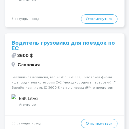
Агентство
Откликнуться
3 секунды назад
Водитель грузовика для поездок по
ЕС
3600 $
Словакия
Бесплатная вакансия, тел. +37063970889, Литовская фирма
ищет водителя категории C+E (международные перевозки) 📍
Заработная плата: 💶 3600 € нетто в месяц 🚛 Что предстоит
делать: Международные перевозки на тентах и
рефрижераторах. В среднем 400–500 км в день. Погрузки и
RBK Litva
разгрузки...
Агентство
Откликнуться
33 секунды назад