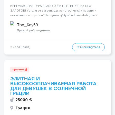
ВЕРНУЛАСЬ ИЗ ТУРА? РАБОТАЙ В ЦЕНТРЕ КИЕВА БЕЗ
ЗАЛОГОВ! Устала от заграницы, залогов, чужих правил и
постоянного стресса? Telegram: @KyivExclusiveJob (пиши
сюда!) Мы предлагаем совсем другие условия: Работа в
самом центре Киева Можно работать в эскорте или в
The_Key69
эротическом массаже (н...
Прямой работодатель
Откликнуться
2 часа назад
срочно
ЭЛИТНАЯ И
ВЫСОКООПЛАЧИВАЕМАЯ РАБОТА
ДЛЯ ДЕВУШЕК В СОЛНЕЧНОЙ
ГРЕЦИИ
25000 €
Греция