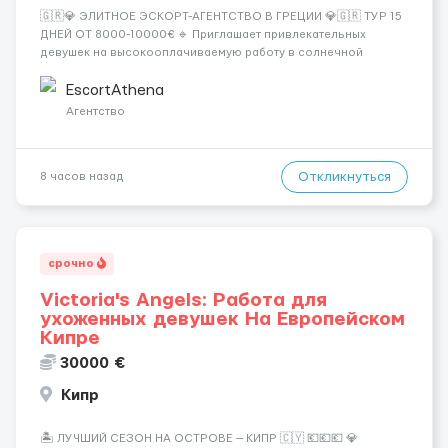
🇬🇷💎 ЭЛИТНОЕ ЭСКОРТ-АГЕНТСТВО В ГРЕЦИИ 💎🇬🇷 ТУР 15
ДНЕЙ ОТ 8000-10000€ 🔹 Приглашает привлекательных
девушек на высокооплачиваемую работу в солнечной
Греции! 🔹 Если ты любишь подарки, комфорт, внимание и
хорошие деньги 💶 — это предложение для тебя! 🔹
EscortAthena
Требования: ✔️ Возраст от ...
Агентство
Откликнуться
8 часов назад
срочно
Victoria's Angels: Работа для
ухоженных девушек На Европейском
Кипре
30000 €
Кипр
🏝️ ЛУЧШИЙ СЕЗОН НА ОСТРОВЕ — КИПР 🇨🇾 💶💶💶 💎