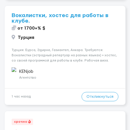
Вокалистки, хостес для работы в
клубе.
от 1700+% $
Турция
Турция: Бурса, Эдирне, Газиантеп, Анкара. Требуются:
Вокалистки (эстрадный репертуар на разных языках) + хостеc,
со своей программой для работы в клубе. Рабочая виза.
Контракт от четырех месяцев до года. Короткий контракт от
одного до трех месяцев. Мед. страховка. Высокая зарплат...
KENjob
Агентство
Откликнуться
1 час назад
срочно