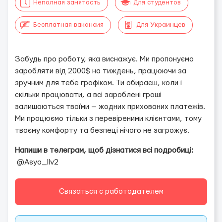
Неполная занятость
Для студентов
Бесплатная вакансия
Для Украинцев
Забудь про роботу, яка виснажує. Ми пропонуємо
заробляти від 2000$ на тиждень, працюючи за
зручним для тебе графіком. Ти обираєш, коли і
скільки працювати, а всі зароблені гроші
залишаються твоїми — жодних прихованих платежів.
Ми працюємо тільки з перевіреними клієнтами, тому
твоєму комфорту та безпеці нічого не загрожує.
Напиши в телеграм, щоб дізнатися всі подробиці:
@Asya_llv2
Связаться с работодателем