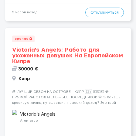
Откликнуться
5 часов назад
срочно
Victoria's Angels: Работа для
ухоженных девушек На Европейском
Кипре
30000 €
Кипр
🏝️ ЛУЧШИЙ СЕЗОН НА ОСТРОВЕ — КИПР 🇨🇾 💶💶💶 💎
ПРЯМОЙ РАБОТОДАТЕЛЬ — БЕЗ ПОСРЕДНИКОВ 💎 ✨ Хочешь
красивую жизнь, путешествия и высокий доход? Это твой
шанс изменить всё уже сейчас. 🔥 ПОЧЕМУ ИМЕННО МЫ: —
Опытная команда с годами практики — Стабильный поток
Victoria's Angels
клиентов (без ...
Агентство