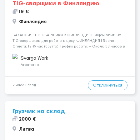
TİG-сварщики в Финляндию
19 €
Финляндия
​​ВАКАНСИЯ: TIG-СВАРЩИКИ В ФИНЛЯНДИЮ. Ищем опытных
TIG-сварщиков для работы в цеху. ФИНЛЯНДИЯ | Raahe
Оплата: 19 €/час (брутто). График работы: — Около 58 часов в
неделю гарантированно. — Возможны дополнительные
переработки. Дата начала: — Как можно скорее....
Svarga Work
Агентство
Откликнуться
2 часа назад
Грузчик на склад
2000 €
Литва