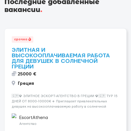
Последние добавленные
вакансии
.
срочно
ЭЛИТНАЯ И
ВЫСОКООПЛАЧИВАЕМАЯ РАБОТА
ДЛЯ ДЕВУШЕК В СОЛНЕЧНОЙ
ГРЕЦИИ
25000 €
Греция
🇬🇷💎 ЭЛИТНОЕ ЭСКОРТ-АГЕНТСТВО В ГРЕЦИИ 💎🇬🇷 ТУР 15
ДНЕЙ ОТ 8000-10000€ 🔹 Приглашает привлекательных
девушек на высокооплачиваемую работу в солнечной
Греции! 🔹 Если ты любишь подарки, комфорт, внимание и
хорошие деньги 💶 — это предложение для тебя! 🔹
EscortAthena
Требования: ✔️ Возраст от ...
Агентство