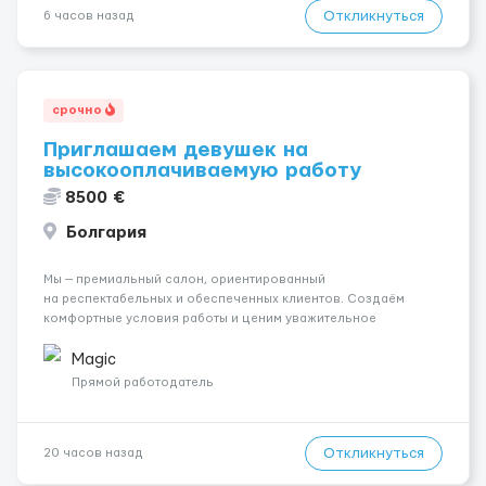
Откликнуться
6 часов назад
срочно
Приглашаем девушек на
высокооплачиваемую работу
8500 €
Болгария
Мы — премиальный салон, ориентированный
на респектабельных и обеспеченных клиентов. Создаём
комфортные условия работы и ценим уважительное
отношение к каждой сотруднице. Что мы предлагаем:
💎 Высокий доход — от 2000 € в неделю и выше 💎 Честная
Magic
сис...
Прямой работодатель
Откликнуться
20 часов назад