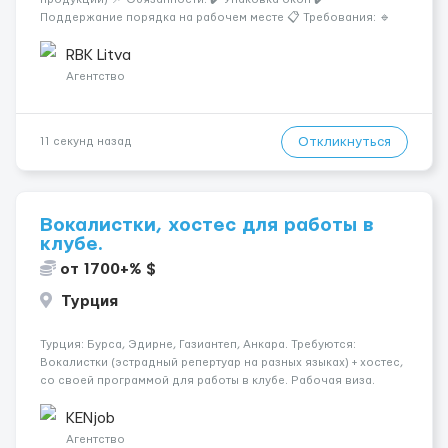
Поддержание порядка на рабочем месте 📋 Требования: 🔹
Ответственность и аккуратность 🔹 Желание работать 💰
Условия работы: 🕐 График: 5/2, по 8–10 часов 💶 Оплата: 7 €
RBK Litva
в...
Агентство
Откликнуться
11 секунд назад
Вокалистки, хостес для работы в
клубе.
от 1700+% $
Турция
Турция: Бурса, Эдирне, Газиантеп, Анкара. Требуются:
Вокалистки (эстрадный репертуар на разных языках) + хостеc,
со своей программой для работы в клубе. Рабочая виза.
Контракт от четырех месяцев до года. Короткий контракт от
одного до трех месяцев. Мед. страховка. Высокая зарплат...
KENjob
Агентство