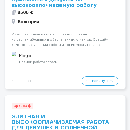
высокооплачиваемую работу
8500 €
Болгария
Мы — премиальный салон, ориентированный
на респектабельных и обеспеченных клиентов. Создаём
комфортные условия работы и ценим уважительное
отношение к каждой сотруднице. Что мы предлагаем:
💎 Высокий доход — от 2000 € в неделю и выше 💎 Честная
Magic
сис...
Прямой работодатель
Откликнуться
4 часа назад
срочно
ЭЛИТНАЯ И
ВЫСОКООПЛАЧИВАЕМАЯ РАБОТА
ДЛЯ ДЕВУШЕК В СОЛНЕЧНОЙ