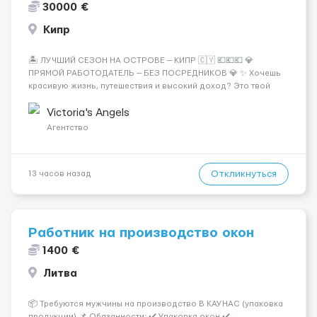
30000 €
Кипр
🏝️ ЛУЧШИЙ СЕЗОН НА ОСТРОВЕ — КИПР 🇨🇾 💶💶💶 💎
ПРЯМОЙ РАБОТОДАТЕЛЬ — БЕЗ ПОСРЕДНИКОВ 💎 ✨ Хочешь
красивую жизнь, путешествия и высокий доход? Это твой
шанс изменить всё уже сейчас. 🔥 ПОЧЕМУ ИМЕННО МЫ: —
Опытная команда с годами практики — Стабильный поток
Victoria's Angels
клиентов (без ...
Агентство
Откликнуться
13 часов назад
Работник на производство окон
1400 €
Литва
📦 Требуются мужчины на производство В КАУНАС (упаковка
продукции) 📌 Обязанности: ✔️ Упаковка окон ✔️