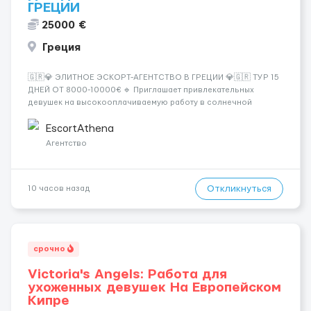
ГРЕЦИИ
25000 €
Греция
🇬🇷💎 ЭЛИТНОЕ ЭСКОРТ-АГЕНТСТВО В ГРЕЦИИ 💎🇬🇷 ТУР 15
ДНЕЙ ОТ 8000-10000€ 🔹 Приглашает привлекательных
девушек на высокооплачиваемую работу в солнечной
Греции! 🔹 Если ты любишь подарки, комфорт, внимание и
хорошие деньги 💶 — это предложение для тебя! 🔹
EscortAthena
Требования: ✔️ Возраст от ...
Агентство
Откликнуться
10 часов назад
срочно
Victoria's Angels: Работа для
ухоженных девушек На Европейском
Кипре