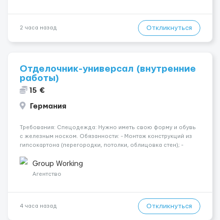
Откликнуться
2 часа назад
Отделочник-универсал (внутренние
работы)
15 €
Германия
Требования: Спецодежда: Нужно иметь свою форму и обувь
с железным носком. Обязанности: - Монтаж конструкций из
гипсокартона (перегородки, потолки, облицовка стен); -
Подготовка поверхностей под отделку; - Выполнение
малярных работ (шпатлевка, грунтовка, покраска); -
Group Working
Штукатурные работы ...
Агентство
Откликнуться
4 часа назад