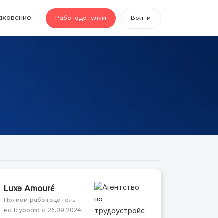
ахование
Работодателям
Войти
Luxe Amouré
Прямой работодатель
на layboard с 26.09.2024