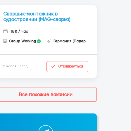
Сварщик-монтажник в
судостроении (MAG-сварка)
15€ / час
Group Working
Германия (Падерборн)
Откликнуться
5 часов назад
Все похожие вакансии