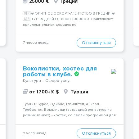
25000 €
Греция
🇬🇷💎 ЭЛИТНОЕ ЭСКОРТ-АГЕНТСТВО В ГРЕЦИИ 💎
🇬🇷 ТУР 15 ДНЕЙ ОТ 8000-10000€ 🔹 Приглашает
привлекательных девушек на
высокооплачиваемую работу в солнечной Греции!
🔹 Если ты любишь подарки, комфорт, внимание и
хорошие деньги 💶 — это предложение для тебя! 🔹
Откликнуться
7 часов назад
Требования: ✔️ Возраст от ...
Вокалистки, хостес для
работы в клубе.
Культура - Сфера услуг
от 1700+% $
Турция
Турция: Бурса, Эдирне, Газиантеп, Анкара.
Требуются: Вокалистки (эстрадный репертуар на
разных языках) + хостеc, со своей программой для
работы в клубе. Рабочая виза. Контракт от четырех
месяцев до года. Короткий контракт от одного до
трех месяцев. Мед. страховка. Высокая зарплат...
Откликнуться
2 часа назад