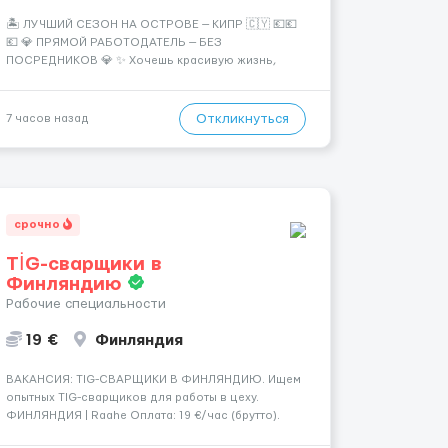
🏝️ ЛУЧШИЙ СЕЗОН НА ОСТРОВЕ — КИПР 🇨🇾 💶💶
💶 💎 ПРЯМОЙ РАБОТОДАТЕЛЬ — БЕЗ
ПОСРЕДНИКОВ 💎 ✨ Хочешь красивую жизнь,
путешествия и высокий доход? Это твой шанс
изменить всё уже сейчас. 🔥 ПОЧЕМУ ИМЕННО МЫ:
— Опытная команда с годами практики —
Откликнуться
7 часов назад
Стабильный поток клиентов (без ...
срочно
TİG-сварщики в
Финляндию
Рабочие специальности
19 €
Финляндия
​​ВАКАНСИЯ: TIG-СВАРЩИКИ В ФИНЛЯНДИЮ. Ищем
опытных TIG-сварщиков для работы в цеху.
ФИНЛЯНДИЯ | Raahe Оплата: 19 €/час (брутто).
График работы: — Около 58 часов в неделю