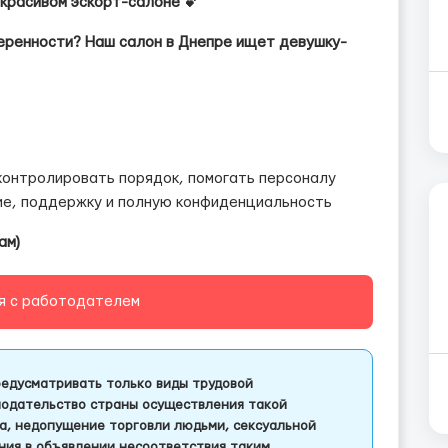
красивом эскорт-салоне 💕
еренности? Наш салон в Днепре ищет девушку-
 контролировать порядок, помогать персоналу
ние, поддержку и полную конфиденциальность
ам)
я с работодателем
едусматривать только виды трудовой
одательство страны осуществления такой
а, недопущение торговли людьми, сексуальной
ления в объявлении несоответствия таким