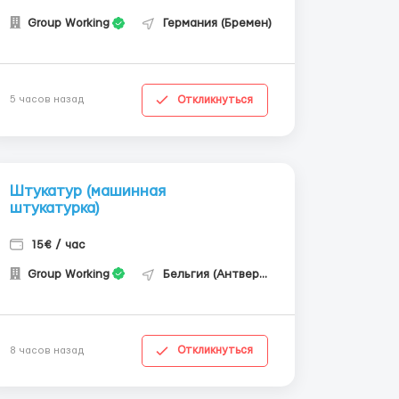
Group Working
Германия (Бремен)
Откликнуться
5 часов назад
Штукатур (машинная
штукатурка)
15€ / час
Group Working
Бельгия (Антверпен)
Откликнуться
8 часов назад