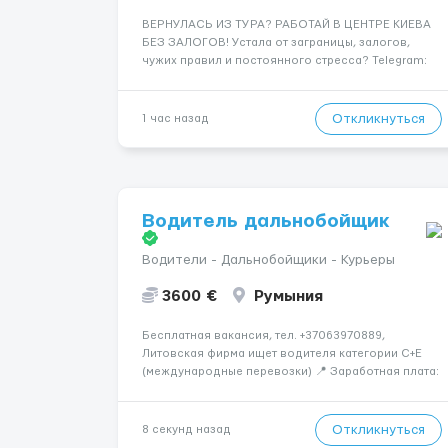
ВЕРНУЛАСЬ ИЗ ТУРА? РАБОТАЙ В ЦЕНТРЕ КИЕВА
БЕЗ ЗАЛОГОВ! Устала от заграницы, залогов,
чужих правил и постоянного стресса? Telegram:
@KyivExclusiveJob (пиши сюда!) Мы предлагаем
совсем другие условия: Работа в самом центре
Киева Можно работать в эскорте или в
Откликнуться
1 час назад
эротическом массаже (н...
Водитель дальнобойщик
Водители - Дальнобойщики - Курьеры
3600 €
Румыния
Бесплатная вакансия, тел. +37063970889,
Литовская фирма ищет водителя категории C+E
(международные перевозки) 📍 Заработная плата:
💶 3600 € нетто в месяц 🚛 Что предстоит делать:
Международные перевозки на тентах и
рефрижераторах. В среднем 400–500 км в день.
Откликнуться
8 секунд назад
Погрузки и разгрузки...