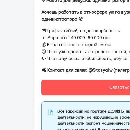
✨ Работа для девушки: администратор в 
Хочешь работать в атмосфере уюта и ув
администратора 🌸
📅 График: гибкий, по договорённости
💵 Зарплата: 40 000–60 000 грн
💰 Выплаты: после каждой смены
🪞 Что нужно делать: встречать гостей,
💎 Что получаешь: стабильность, обуче
📲 Контакт для связи: @Stasyallw (телегр
Связатьс
Все вакансии на портале ДОЛЖНЫ пр
деятельности, не нарушающие закон
деятельности (запрет мошенничеств
эксплуатации и т.д.). В случае выяв