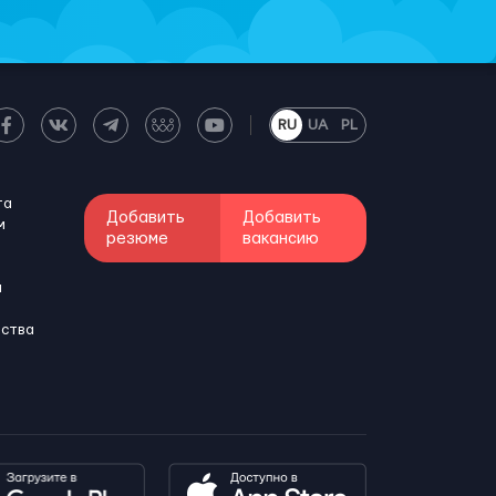
RU
UA
PL
та
Добавить
Добавить
м
резюме
вакансию
и
бства