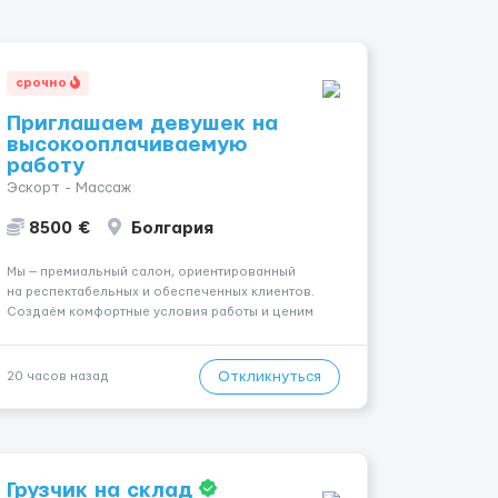
срочно
Приглашаем девушек на
высокооплачиваемую
работу
Эскорт - Массаж
8500 €
Болгария
Мы — премиальный салон, ориентированный
на респектабельных и обеспеченных клиентов.
Создаём комфортные условия работы и ценим
уважительное отношение к каждой сотруднице.
Что мы предлагаем: 💎 Высокий доход — от 2000 €
в неделю и выше 💎 Честная сис...
Откликнуться
20 часов назад
Грузчик на склад