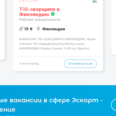
TİG-сварщики в
Финляндию
Рабочие специальности
19 €
Финляндия
​​ВАКАНСИЯ: TIG-СВАРЩИКИ В ФИНЛЯНДИЮ. Ищем
опытных TIG-сварщиков для работы в цеху.
ФИНЛЯНДИЯ | Raahe Оплата: 19 €/час (брутто).
График работы: — Около 58 часов в неделю
гарантированно. — Возможны дополнительные
переработки. Дата начала: — Как можно скорее....
Откликнуться
2 часа назад
е вакансии в сфере Эскорт -
чение