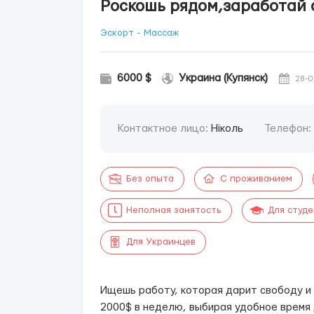
Роскошь рядом,заработай о
Эскорт - Массаж
6000 $
Украина (Купянск)
28-0
Контактное лицо:
Ніколь
Телефон:
Без опыта
С проживанием
Неполная занятость
Для студ
Для Украинцев
Ищешь работу, которая дарит свободу и
2000$ в неделю, выбирая удобное время 