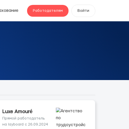
ахование
Работодателям
Войти
Luxe Amouré
Прямой работодатель
на layboard с 26.09.2024