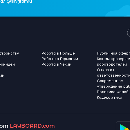
ал @slivgramru
стройству
Работа в Польше
Публичная офер
Работа в Германии
Как мы проверяе
раницей
Работа в Чехии
работодателей
Отказ от
ий
ответственност
Современное
утверждение ра
Политика жалоб
Кодекс этики
 от
LAYBOARD.com