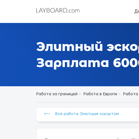
Д
Элитный эско
Зарплата 6000
Работа за границей
Работа в Европе
Работа
⟵ Вся работа Элитным эскортом