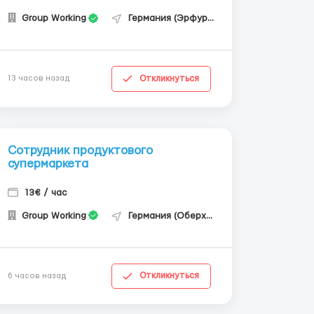
Group Working
Германия (Эрфурт)
Откликнуться
13 часов назад
Сотрудник продуктового
супермаркета
13€ / час
Group Working
Германия (Оберхаузен)
Откликнуться
6 часов назад