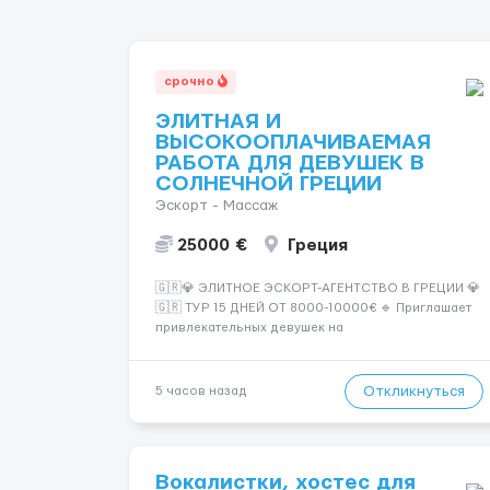
срочно
ЭЛИТНАЯ И
ВЫСОКООПЛАЧИВАЕМАЯ
РАБОТА ДЛЯ ДЕВУШЕК В
СОЛНЕЧНОЙ ГРЕЦИИ
Эскорт - Массаж
25000 €
Греция
🇬🇷💎 ЭЛИТНОЕ ЭСКОРТ-АГЕНТСТВО В ГРЕЦИИ 💎
🇬🇷 ТУР 15 ДНЕЙ ОТ 8000-10000€ 🔹 Приглашает
привлекательных девушек на
высокооплачиваемую работу в солнечной Греции!
🔹 Если ты любишь подарки, комфорт, внимание и
хорошие деньги 💶 — это предложение для тебя! 🔹
Откликнуться
5 часов назад
Требования: ✔️ Возраст от ...
Вокалистки, хостес для