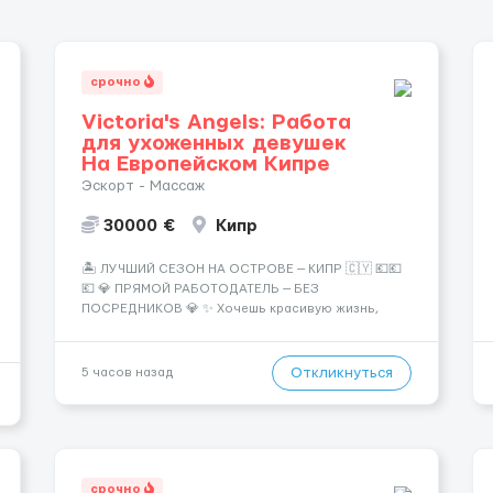
срочно
Victoria's Angels: Работа
для ухоженных девушек
На Европейском Кипре
Эскорт - Массаж
30000 €
Кипр
🏝️ ЛУЧШИЙ СЕЗОН НА ОСТРОВЕ — КИПР 🇨🇾 💶💶
💶 💎 ПРЯМОЙ РАБОТОДАТЕЛЬ — БЕЗ
ПОСРЕДНИКОВ 💎 ✨ Хочешь красивую жизнь,
путешествия и высокий доход? Это твой шанс
изменить всё уже сейчас. 🔥 ПОЧЕМУ ИМЕННО МЫ:
— Опытная команда с годами практики —
Откликнуться
5 часов назад
Стабильный поток клиентов (без ...
срочно