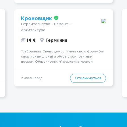
Крановщик
Строительство - Ремонт -
Архитектура
14 €
Германия
Требования: Спецодежда: Иметь свою форму (не
спортивные штаны) и обувь с композитным
носком. Обязанности: -Управление краном
-Выполнение подъемно-транспортных работ на
строительных объектах, -Соблюдение правил и
инструкций по безопасности. -Опыт управления
Откликнуться
2 часа назад
различными типами кранов (моб...