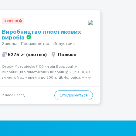
срочно
Виробництво пластикових
виробів
Заводы - Производство - Индустрия
5275 zł (злотых)
Польша
Ostrów Mazowiecka (100 км від Варшави) 🔹
Виробництво пластикових виробів 💰 23,50–31,40
зл нетто/год + премія до 300 зл 👥 Чоловіки, жінки,
сімейні пари (18–55 років) 🕒 Робота у 2–3 зміни 🏠
Житло — 650 зл/міс. Компенсація за власне житло
— 400 зл. 📦 Обов...
Откликнуться
2 часа назад