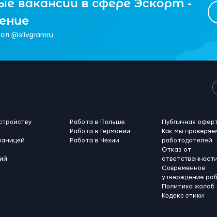
е вакансии в сфере Эскорт -
чение
ал @slivgramru
стройству
Работа в Польше
Публичная офер
Работа в Германии
Как мы проверяе
раницей
Работа в Чехии
работодателей
Отказ от
ий
ответственност
Современное
утверждение ра
Политика жалоб
Кодекс этики