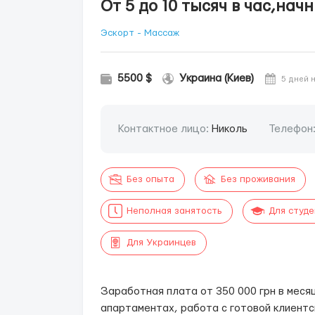
От 5 до 10 тысяч в час,на
Эскорт - Массаж
5500 $
Украина (Киев)
5 дней 
Контактное лицо:
Николь
Телефон
Без опыта
Без проживания
Неполная занятость
Для студ
Для Украинцев
Заработная плата от 350 000 грн в меся
апартаментах, работа с готовой клиентс