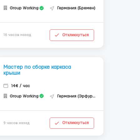
Group Working
Германия (Бремен)
Откликнуться
16 часов назад
Мастер по сборке каркаса
крыши
14€ / час
Group Working
Германия (Эрфурт)
Откликнуться
9 часов назад