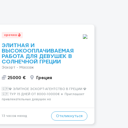
срочно
ЭЛИТНАЯ И
ВЫСОКООПЛАЧИВАЕМАЯ
РАБОТА ДЛЯ ДЕВУШЕК В
СОЛНЕЧНОЙ ГРЕЦИИ
Эскорт - Массаж
25000 €
Греция
🇬🇷💎 ЭЛИТНОЕ ЭСКОРТ-АГЕНТСТВО В ГРЕЦИИ 💎
🇬🇷 ТУР 15 ДНЕЙ ОТ 8000-10000€ 🔹 Приглашает
привлекательных девушек на
высокооплачиваемую работу в солнечной Греции!
🔹 Если ты любишь подарки, комфорт, внимание и
хорошие деньги 💶 — это предложение для тебя! 🔹
Откликнуться
13 часов назад
Требования: ✔️ Возраст от ...