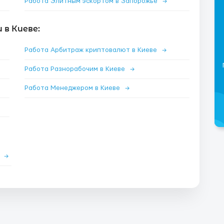
Работа Элитным эскортом в Запорожье
→
в Киеве:
Работа Арбитраж криптовалют в Киеве
→
Работа Разнорабочим в Киеве
→
Работа Менеджером в Киеве
→
е
→