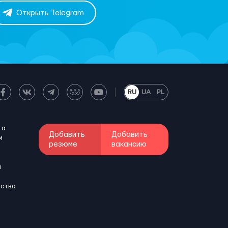
Открыть Telegram
RU
UA
PL
та
Добавить
Добавить
м
резюме
вакансию
и
бства