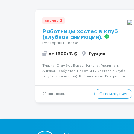
срочно
Работницы хостес в клуб
(клубная анимация).
Рестораны - кафе
от 1600+% $
Турция
Турция: Стамбул, Бурса, Эдирне, Газиантеп,
Анкара. Требуются: Работницы хостесc в клубе
(клубная анимация). Рабочая виза. Контракт от
четырех месяцев до года. Короткий контракт от
одного до трех месяцев. Мед. страховка. Высокая
зарплата + %. Легально. Безопасно.
Откликнуться
26 мин. назад
*Коммуникабел...