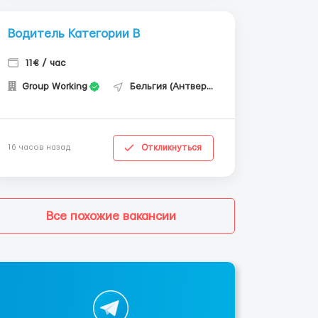
Водитель Категории В
11€ / час
Group Working
Бельгия (Антверпен)
Откликнуться
16 часов назад
Все похожие вакансии