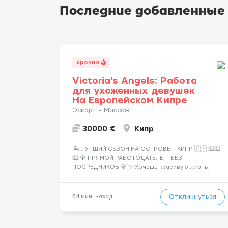
Последние добавленные
срочно
Victoria's Angels: Работа
для ухоженных девушек
На Европейском Кипре
Эскорт - Массаж
30000 €
Кипр
🏝️ ЛУЧШИЙ СЕЗОН НА ОСТРОВЕ — КИПР 🇨🇾 💶💶
💶 💎 ПРЯМОЙ РАБОТОДАТЕЛЬ — БЕЗ
ПОСРЕДНИКОВ 💎 ✨ Хочешь красивую жизнь,
путешествия и высокий доход? Это твой шанс
изменить всё уже сейчас. 🔥 ПОЧЕМУ ИМЕННО МЫ:
— Опытная команда с годами практики —
Откликнуться
54 мин. назад
Стабильный поток клиентов (без ...