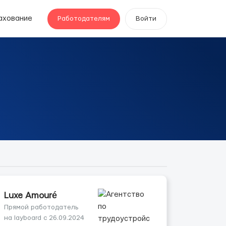
ахование
Работодателям
Войти
Luxe Amouré
Прямой работодатель
на layboard с 26.09.2024