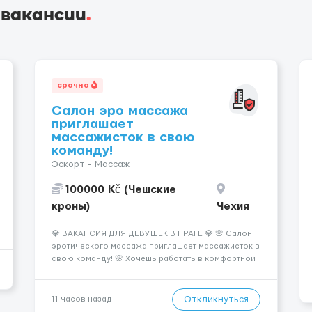
 вакансии
.
срочно
Салон эро массажа
приглашает
массажисток в свою
команду!
Эскорт - Массаж
100000 Kč (Чешские
кроны)
Чехия
💎 ВАКАНСИЯ ДЛЯ ДЕВУШЕК В ПРАГЕ 💎 🌸 Салон
эротического массажа приглашает массажисток в
свою команду! 🌸 Хочешь работать в комфортной
атмосфере, иметь высокий доход и
самостоятельно выбирать удобный график? Тогда
мы ждём именно тебя! 💆‍♀️✨ 💰 ЧТО МЫ ПРЕДЛАГАЕМ:
Откликнуться
11 часов назад
🔥 Доход от 4 000 €...