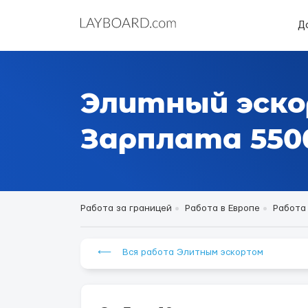
Д
Элитный эско
Зарплата 5500
Работа за границей
Работа в Европе
Работа
⟵ Вся работа Элитным эскортом