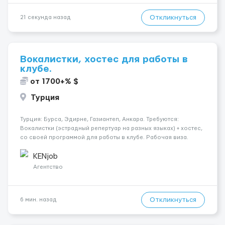
Откликнуться
21 секунда назад
Вокалистки, хостес для работы в
клубе.
от 1700+% $
Турция
Турция: Бурса, Эдирне, Газиантеп, Анкара. Требуются:
Вокалистки (эстрадный репертуар на разных языках) + хостеc,
со своей программой для работы в клубе. Рабочая виза.
Контракт от четырех месяцев до года. Короткий контракт от
одного до трех месяцев. Мед. страховка. Высокая зарплат...
KENjob
Агентство
Откликнуться
6 мин. назад