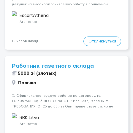
девушек на высокооплачиваемую работу в солнечной
Греции! 🔹 Если ты любишь подарки, комфорт, внимание и
хорошие деньги 💶 — это предложение для тебя! 🔹
EscortAthena
Требования: ✔️ Возраст от ...
Агентство
Откликнуться
19 часов назад
Работник газетного склада
5000 zł (злотых)
Польша
🤝 Официальное трудоустройство по договору, тел.
+48505750030; 📍 МЕСТО РАБОТЫ: Варшава, Жерань 📌
ТРЕБОВАНИЯ: От 25 до 55 лет Опыт приветствуется, но не
обязателен Разговорный польский (уровень А кандидаты:
Мужчины (25-55 лет) язык: разговорный уровень польского 📆
RBK Litva
ГРАФИК РАБОТЫ...
Агентство