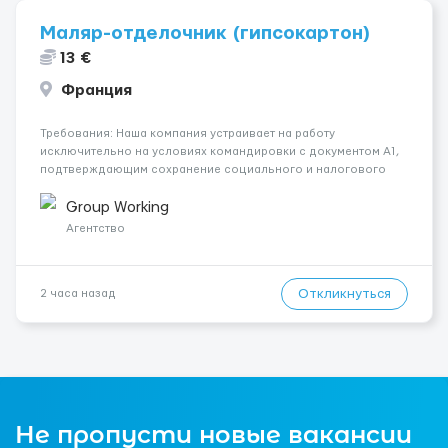
Маляр-отделочник (гипсокартон)
13 €
Франция
Требования: Наша компания устраивает на работу
исключительно на условиях командировки с документом A1,
подтверждающим сохранение социального и налогового
статуса в стране проживания во время работы в ЕС.Документ
A1 могут получить граждане стран с упрощенным доступом к
Group Working
рынку труда ЕС (Укра...
Агентство
Откликнуться
2 часа назад
Не пропусти новые вакансии