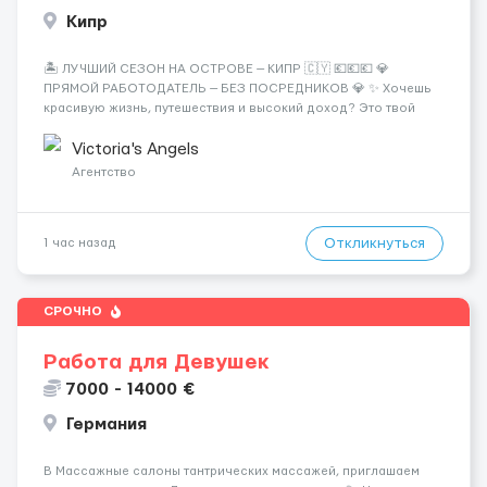
Кипр
🏝️ ЛУЧШИЙ СЕЗОН НА ОСТРОВЕ — КИПР 🇨🇾 💶💶💶 💎
ПРЯМОЙ РАБОТОДАТЕЛЬ — БЕЗ ПОСРЕДНИКОВ 💎 ✨ Хочешь
красивую жизнь, путешествия и высокий доход? Это твой
шанс изменить всё уже сейчас. 🔥 ПОЧЕМУ ИМЕННО МЫ: —
Опытная команда с годами практики — Стабильный поток
Victoria's Angels
клиентов (без ...
Агентство
Откликнуться
1 час назад
СРОЧНО
Работа для Девушек
7000 - 14000 €
Германия
В Массажные салоны тантрических массажей, приглашаем