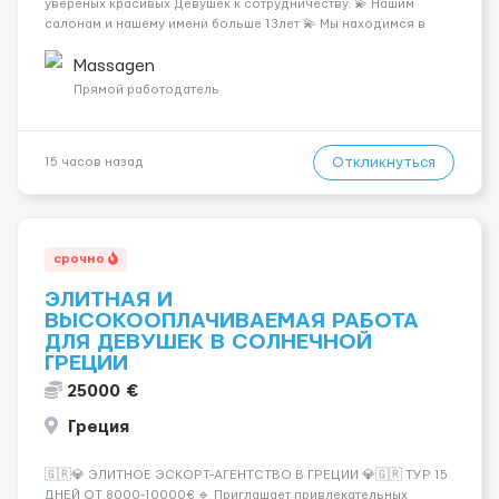
увереных красивых Девушек к сотрудничеству. 💫 Нашим
салонам и нашему имени больше 13лет 💫 Мы находимся в
городе Берлин 💜Прямой работодатель 💙Большая
заработная плата 💚Мы гарантируем Наличие работы. Поток 💝
Massagen
incall / Out...
Прямой работодатель
Откликнуться
15 часов назад
срочно
ЭЛИТНАЯ И
ВЫСОКООПЛАЧИВАЕМАЯ РАБОТА
ДЛЯ ДЕВУШЕК В СОЛНЕЧНОЙ
ГРЕЦИИ
25000 €
Греция
🇬🇷💎 ЭЛИТНОЕ ЭСКОРТ-АГЕНТСТВО В ГРЕЦИИ 💎🇬🇷 ТУР 15
ДНЕЙ ОТ 8000-10000€ 🔹 Приглашает привлекательных