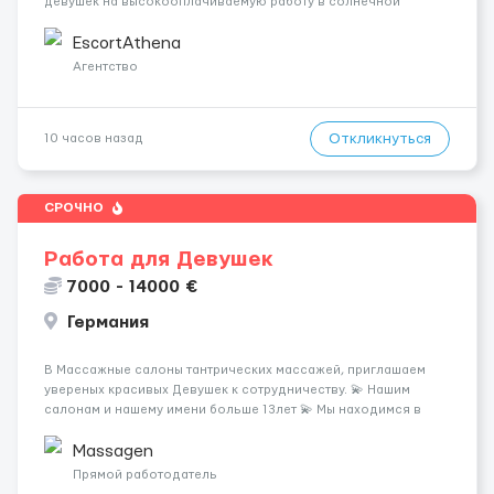
девушек на высокооплачиваемую работу в солнечной
Греции! 🔹 Если ты любишь подарки, комфорт, внимание и
хорошие деньги 💶 — это предложение для тебя! 🔹
EscortAthena
Требования: ✔️ Возраст от ...
Агентство
Откликнуться
10 часов назад
СРОЧНО
Работа для Девушек
7000 - 14000 €
Германия
В Массажные салоны тантрических массажей, приглашаем
увереных красивых Девушек к сотрудничеству. 💫 Нашим
салонам и нашему имени больше 13лет 💫 Мы находимся в
городе Берлин 💜Прямой работодатель 💙Большая
заработная плата 💚Мы гарантируем Наличие работы. Поток 💝
Massagen
incall / Out...
Прямой работодатель