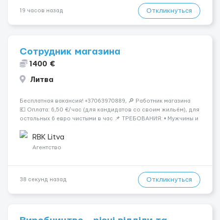
Откликнуться
19 часов назад
Сотрудник магазина
1400 €
Литва
Бесплатная вакансия! +37063970889, 🔎 Работник магазина
💶 Оплата: 6,50 €/час (для кандидатов со своим жильём), для
остальных 6 евро чистыми в час 📌 ТРЕБОВАНИЯ: • Мужчины и
женщины • Без опыта работы • Ответственность и желание
работать &bul...
RBK Litva
Агентство
Откликнуться
38 секунд назад