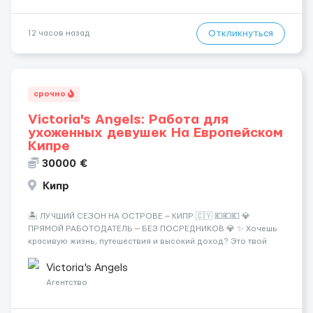
Откликнуться
12 часов назад
срочно
Victoria's Angels: Работа для
ухоженных девушек На Европейском
Кипре
30000 €
Кипр
🏝️ ЛУЧШИЙ СЕЗОН НА ОСТРОВЕ — КИПР 🇨🇾 💶💶💶 💎
ПРЯМОЙ РАБОТОДАТЕЛЬ — БЕЗ ПОСРЕДНИКОВ 💎 ✨ Хочешь
красивую жизнь, путешествия и высокий доход? Это твой
шанс изменить всё уже сейчас. 🔥 ПОЧЕМУ ИМЕННО МЫ: —
Опытная команда с годами практики — Стабильный поток
Victoria's Angels
клиентов (без ...
Агентство