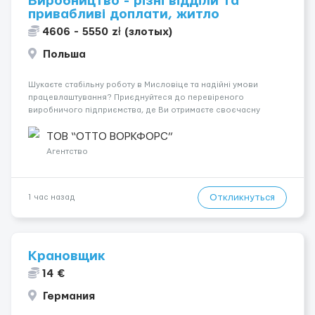
Виробництво - різні відділи та
привабливі доплати, житло
4606 - 5550 zł (злотых)
Польша
Шукаєте стабільну роботу в Мисловіце та надійні умови
працевлаштування? Приєднуйтеся до перевіреного
виробничого підприємства, де Ви отримаєте своєчасну
заробітну плату, навчання з першого дня та можливість
підібрати посаду відповідно до Ваших навичок
ТОВ “ОТТО ВОРКФОРС”
Локація: Мисловіце Форма пр...
Агентство
Откликнуться
1 час назад
Крановщик
14 €
Германия