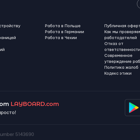
стройству
Работа в Польше
Публичная офер
Работа в Германии
Как мы проверяе
раницей
Работа в Чехии
работодателей
Отказ от
ий
ответственност
Современное
утверждение ра
Политика жалоб
Кодекс этики
 от
LAYBOARD.com
просто!
umber 5143690