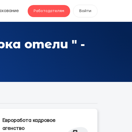
ахование
Работодателям
Войти
рка отели " -
Евроработа кадровое
агенство