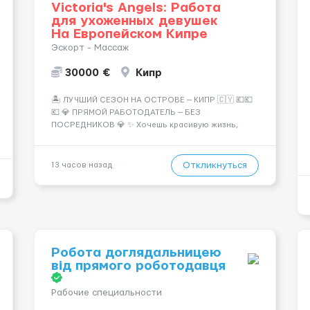
Victoria's Angels: Работа
для ухоженных девушек
На Европейском Кипре
Эскорт - Массаж
30000 €
Кипр
🏝️ ЛУЧШИЙ СЕЗОН НА ОСТРОВЕ — КИПР 🇨🇾 💶💶
💶 💎 ПРЯМОЙ РАБОТОДАТЕЛЬ — БЕЗ
ПОСРЕДНИКОВ 💎 ✨ Хочешь красивую жизнь,
путешествия и высокий доход? Это твой шанс
изменить всё уже сейчас. 🔥 ПОЧЕМУ ИМЕННО МЫ:
— Опытная команда с годами практики —
Откликнуться
13 часов назад
Стабильный поток клиентов (без ...
Робота доглядальницею
від прямого роботодавця
Рабочие специальности