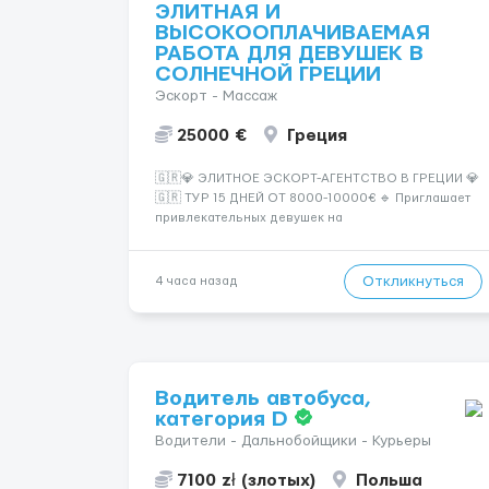
ЭЛИТНАЯ И
ВЫСОКООПЛАЧИВАЕМАЯ
РАБОТА ДЛЯ ДЕВУШЕК В
СОЛНЕЧНОЙ ГРЕЦИИ
Эскорт - Массаж
25000 €
Греция
🇬🇷💎 ЭЛИТНОЕ ЭСКОРТ-АГЕНТСТВО В ГРЕЦИИ 💎
🇬🇷 ТУР 15 ДНЕЙ ОТ 8000-10000€ 🔹 Приглашает
привлекательных девушек на
высокооплачиваемую работу в солнечной Греции!
🔹 Если ты любишь подарки, комфорт, внимание и
хорошие деньги 💶 — это предложение для тебя! 🔹
Откликнуться
4 часа назад
Требования: ✔️ Возраст от ...
Водитель автобуса,
категория D
Водители - Дальнобойщики - Курьеры
7100 zł (злотых)
Польша