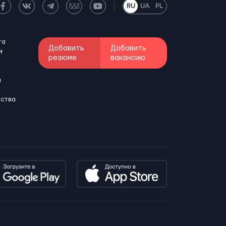
RU
UA
PL
та
Добавить
Добавить
м
резюме
вакансию
и
бства