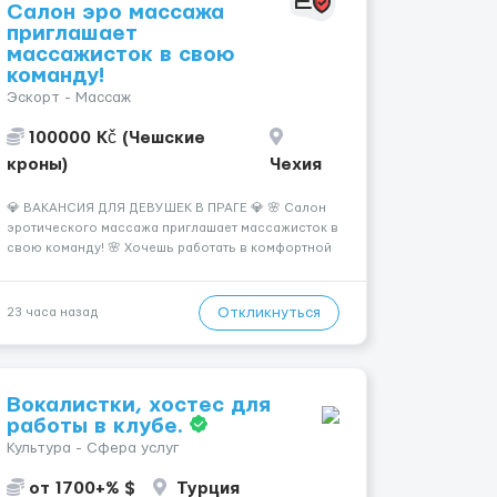
Салон эро массажа
приглашает
массажисток в свою
команду!
Эскорт - Массаж
100000 Kč (Чешские
кроны)
Чехия
💎 ВАКАНСИЯ ДЛЯ ДЕВУШЕК В ПРАГЕ 💎 🌸 Салон
эротического массажа приглашает массажисток в
свою команду! 🌸 Хочешь работать в комфортной
атмосфере, иметь высокий доход и
самостоятельно выбирать удобный график? Тогда
мы ждём именно тебя! 💆‍♀️✨ 💰 ЧТО МЫ ПРЕДЛАГАЕМ:
Откликнуться
23 часа назад
🔥 Доход от 4 000 €...
Вокалистки, хостес для
работы в клубе.
Культура - Сфера услуг
от 1700+% $
Турция