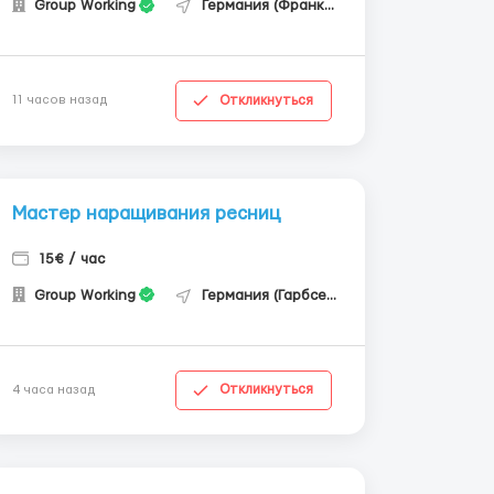
Group Working
Германия (Франкфурт-на-Майне)
Откликнуться
11 часов назад
Мастер наращивания ресниц
15€ / час
Group Working
Германия (Гарбсен)
Откликнуться
4 часа назад