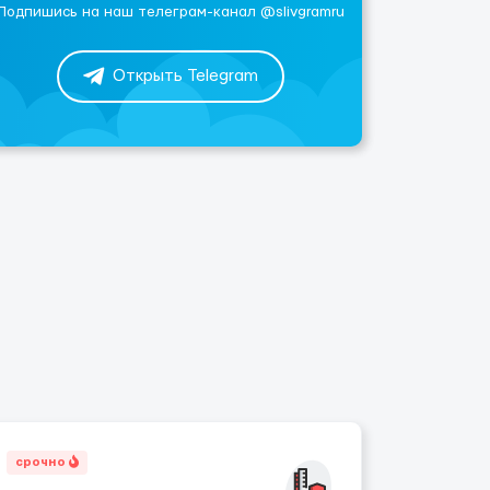
Подпишись на наш телеграм-канал @slivgramru
Открыть Telegram
срочно