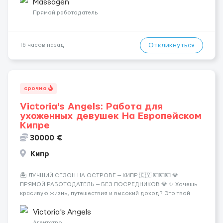
заработная плата 💚Мы гарантируем Наличие работы. Поток 💝
Massagen
incall / Out...
Прямой работодатель
Откликнуться
16 часов назад
срочно
Victoria's Angels: Работа для
ухоженных девушек На Европейском
Кипре
30000 €
Кипр
🏝️ ЛУЧШИЙ СЕЗОН НА ОСТРОВЕ — КИПР 🇨🇾 💶💶💶 💎
ПРЯМОЙ РАБОТОДАТЕЛЬ — БЕЗ ПОСРЕДНИКОВ 💎 ✨ Хочешь
красивую жизнь, путешествия и высокий доход? Это твой
шанс изменить всё уже сейчас. 🔥 ПОЧЕМУ ИМЕННО МЫ: —
Опытная команда с годами практики — Стабильный поток
Victoria's Angels
клиентов (без ...
Агентство