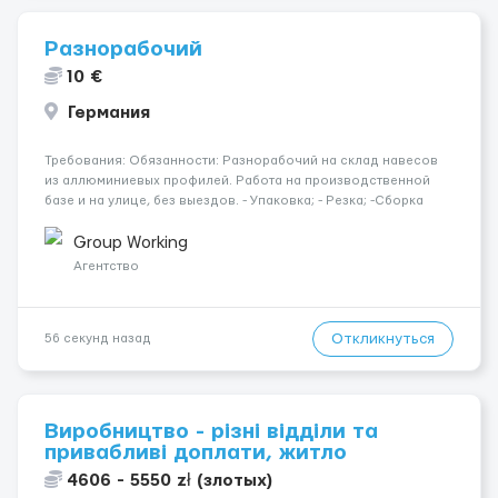
Разнорабочий
10 €
Германия
Требования: Обязанности: Разнорабочий на склад навесов
из аллюминиевых профилей. Работа на производственной
базе и на улице, без выездов. - Упаковка; - Резка; -Сборка
алюминиевых профилей; - Необходимо иметь опыт работы с
инструментами. Для кого: Муж. до 40 лет Опыт: Без опыта
Group Working
рабо...
Агентство
Откликнуться
56 секунд назад
Виробництво - різні відділи та
привабливі доплати, житло
4606 - 5550 zł (злотых)