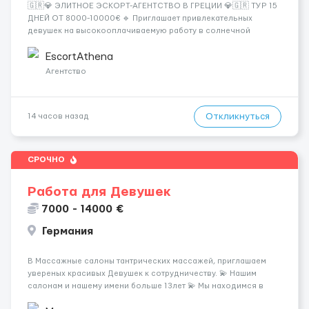
🇬🇷💎 ЭЛИТНОЕ ЭСКОРТ-АГЕНТСТВО В ГРЕЦИИ 💎🇬🇷 ТУР 15
ДНЕЙ ОТ 8000-10000€ 🔹 Приглашает привлекательных
девушек на высокооплачиваемую работу в солнечной
Греции! 🔹 Если ты любишь подарки, комфорт, внимание и
хорошие деньги 💶 — это предложение для тебя! 🔹
EscortAthena
Требования: ✔️ Возраст от ...
Агентство
Откликнуться
14 часов назад
СРОЧНО
Работа для Девушек
7000 - 14000 €
Германия
В Массажные салоны тантрических массажей, приглашаем
увереных красивых Девушек к сотрудничеству. 💫 Нашим
салонам и нашему имени больше 13лет 💫 Мы находимся в
городе Берлин 💜Прямой работодатель 💙Большая