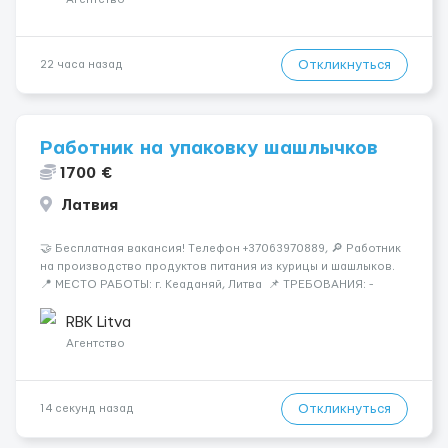
Откликнуться
22 часа назад
Работник на упаковку шашлычков
1700 €
Латвия
🤝 Бесплатная вакансия! Tелефон +37063970889, 🔎 Работник
на производство продуктов питания из курицы и шашлыков.
📍 МЕСТО РАБОТЫ: г. Кеаданяй, Литва 📌 ТРЕБОВАНИЯ: -
Женщины и Мужчины возраст 18-60 лет - опыт работы НЕ
нужен 📆 ГРАФИК РАБОТЫ: - ПН по ВС, выходные плавающие
RBK Litva
&n...
Агентство
Откликнуться
14 секунд назад