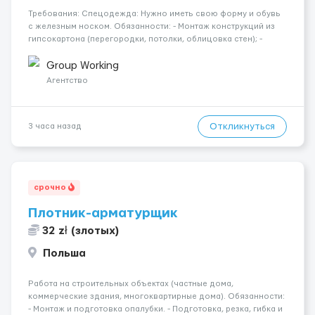
Требования: Спецодежда: Нужно иметь свою форму и обувь
с железным носком. Обязанности: - Монтаж конструкций из
гипсокартона (перегородки, потолки, облицовка стен); -
Подготовка поверхностей под отделку; - Выполнение
малярных работ (шпатлевка, грунтовка, покраска); -
Group Working
Штукатурные работы ...
Агентство
Откликнуться
3 часа назад
срочно
Плотник-арматурщик
32 zł (злотых)
Польша
Работа на строительных объектах (частные дома,
коммерческие здания, многоквартирные дома). Обязанности:
- Монтаж и подготовка опалубки. - Подготовка, резка, гибка и