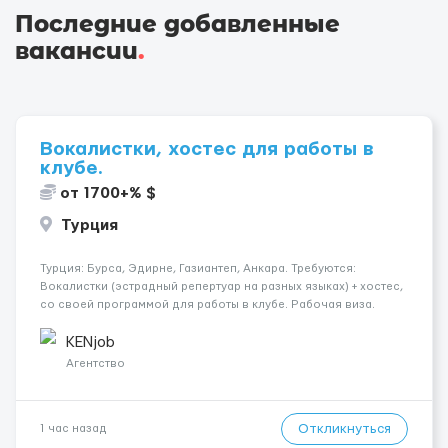
Последние добавленные
вакансии
.
Вокалистки, хостес для работы в
клубе.
от 1700+% $
Турция
Турция: Бурса, Эдирне, Газиантеп, Анкара. Требуются:
Вокалистки (эстрадный репертуар на разных языках) + хостеc,
со своей программой для работы в клубе. Рабочая виза.
Контракт от четырех месяцев до года. Короткий контракт от
одного до трех месяцев. Мед. страховка. Высокая зарплат...
KENjob
Агентство
Откликнуться
1 час назад