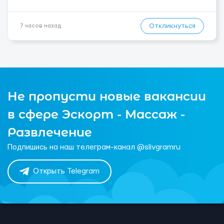
Откликнуться
7 часов назад
Не пропусти новые вакансии
в сфере Эскорт - Массаж -
Развлечение
Подпишись на наш телеграм-канал @slivgramru
Открыть Telegram