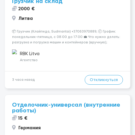
Грузчик на склад
2000 €
Литва
📦 Грузчик (Клайпеда, Sudmantai) +37063970889; 🕗 График:
понедельник–пятница, с 08:00 до 17:00 💼 Что нужно делать:
разгрузка и погрузка машин и контейнеров (вручную);
сортировка товара; поддержание порядка на складе;
выполнение других поручений заведующего складом. ✅
RBK Litva
Требования: ...
Агентство
Откликнуться
3 часа назад
Отделочник-универсал (внутренние
работы)
15 €
Германия