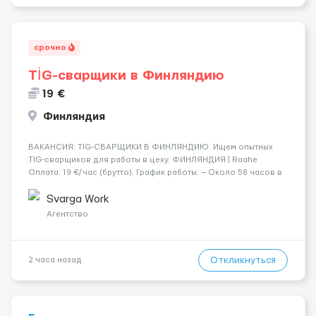
срочно
TİG-сварщики в Финляндию
19 €
Финляндия
​​ВАКАНСИЯ: TIG-СВАРЩИКИ В ФИНЛЯНДИЮ. Ищем опытных
TIG-сварщиков для работы в цеху. ФИНЛЯНДИЯ | Raahe
Оплата: 19 €/час (брутто). График работы: — Около 58 часов в
неделю гарантированно. — Возможны дополнительные
переработки. Дата начала: — Как можно скорее....
Svarga Work
Агентство
Откликнуться
2 часа назад