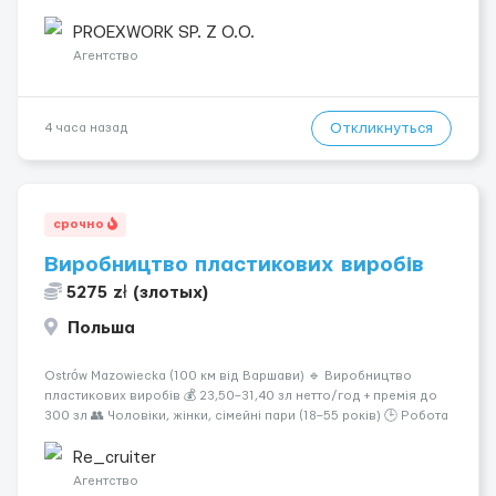
монтаж арматуры согласно технической документации. -
Связка арматурных стержней. - Заливка бетона. - Демонтаж
PROEXWORK SP. Z O.O.
опалубки после за...
Агентство
Откликнуться
4 часа назад
срочно
Виробництво пластикових виробів
5275 zł (злотых)
Польша
Ostrów Mazowiecka (100 км від Варшави) 🔹 Виробництво
пластикових виробів 💰 23,50–31,40 зл нетто/год + премія до
300 зл 👥 Чоловіки, жінки, сімейні пари (18–55 років) 🕒 Робота
у 2–3 зміни 🏠 Житло — 650 зл/міс. Компенсація за власне
житло — 400 зл. 📦 Обов...
Re_cruiter
Агентство