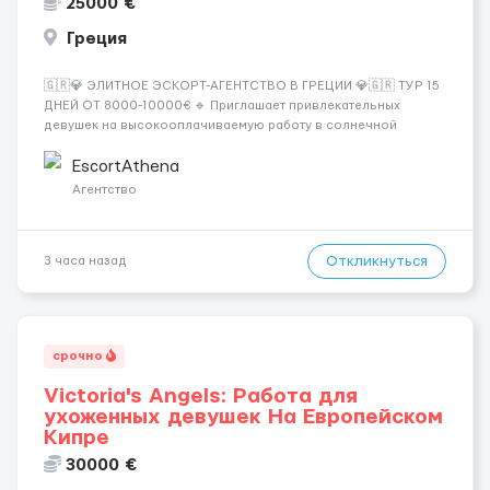
25000 €
Греция
🇬🇷💎 ЭЛИТНОЕ ЭСКОРТ-АГЕНТСТВО В ГРЕЦИИ 💎🇬🇷 ТУР 15
ДНЕЙ ОТ 8000-10000€ 🔹 Приглашает привлекательных
девушек на высокооплачиваемую работу в солнечной
Греции! 🔹 Если ты любишь подарки, комфорт, внимание и
хорошие деньги 💶 — это предложение для тебя! 🔹
EscortAthena
Требования: ✔️ Возраст от ...
Агентство
Откликнуться
3 часа назад
срочно
Victoria's Angels: Работа для
ухоженных девушек На Европейском
Кипре
30000 €