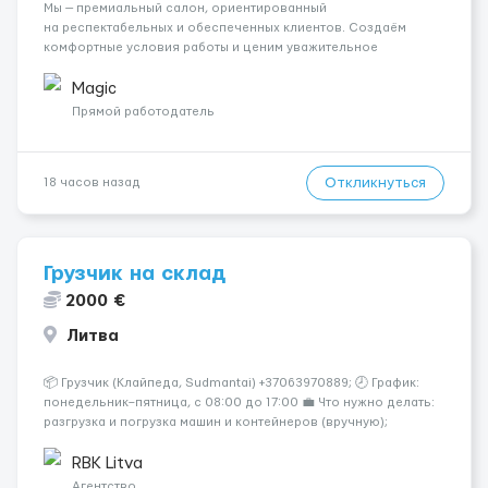
Мы — премиальный салон, ориентированный
на респектабельных и обеспеченных клиентов. Создаём
комфортные условия работы и ценим уважительное
отношение к каждой сотруднице. Что мы предлагаем:
💎 Высокий доход — от 2000 € в неделю и выше 💎 Честная
Magic
сис...
Прямой работодатель
Откликнуться
18 часов назад
Грузчик на склад
2000 €
Литва
📦 Грузчик (Клайпеда, Sudmantai) +37063970889; 🕗 График:
понедельник–пятница, с 08:00 до 17:00 💼 Что нужно делать:
разгрузка и погрузка машин и контейнеров (вручную);
сортировка товара; поддержание порядка на складе;
выполнение других поручений заведующего складом. ✅
RBK Litva
Требования: ...
Агентство