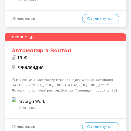
Откликнуться
48 мин. назад
СРОЧНО
Автомаляр в Вантаа
19 €
Финляндия
🧰 ВАКАНСИЯ: Автомаляр в Финляндию ВАНТАА, Koivuhaka -
ВАХТОВЫЙ МЕТОД 2 НЕДЕЛИ РАБОТА\ 2 НЕДЕЛИ ДОМ 📍
Локация: столтчный регион, Вантаа, Финляндия 👌🏻вахта : 2\2
недели 📅 Старт: как только вас утверждают 💶 Зарплата: 19 €/
час брутто 🏠 Жильё: предоставляется БЕСПЛАТНО 📞
Svarga Work
Контакт: +3725672...
Агентство
Откликнуться
55 мин. назад