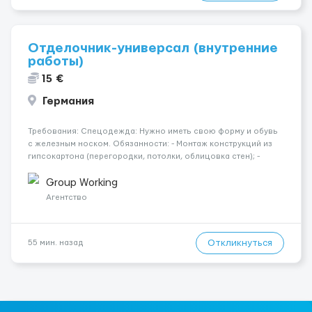
Отделочник-универсал (внутренние
работы)
15 €
Германия
Требования: Спецодежда: Нужно иметь свою форму и обувь
с железным носком. Обязанности: - Монтаж конструкций из
гипсокартона (перегородки, потолки, облицовка стен); -
Подготовка поверхностей под отделку; - Выполнение
малярных работ (шпатлевка, грунтовка, покраска); -
Group Working
Штукатурные работы ...
Агентство
Откликнуться
55 мин. назад