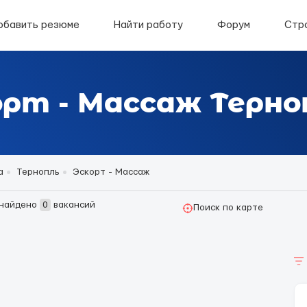
обавить резюме
Найти работу
Форум
Стр
орт - Массаж Терно
а
Тернопль
Эскорт - Массаж
найдено
0
вакансий
Поиск по карте