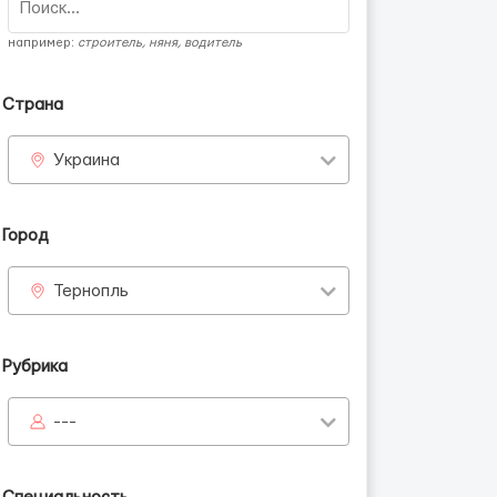
например:
строитель, няня, водитель
Страна
Украина
Город
Тернопль
Рубрика
---