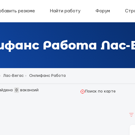
обавить резюме
Найти работу
Форум
Стр
ифанс Работа Лас-
Лас-Вегас
Онлифанс Работа
айдено
0
вакансий
Поиск по карте