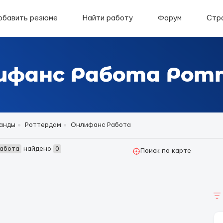
обавить резюме
Найти работу
Форум
Стр
лифанс Работа Ро
анды
Роттердам
Онлифанс Работа
Работа
найдено
0
Поиск по карте