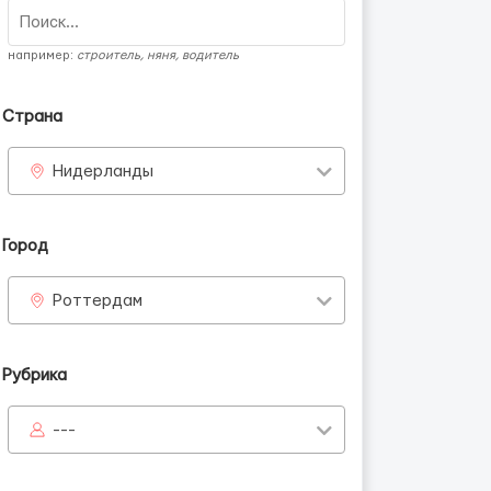
например:
строитель, няня, водитель
Страна
Нидерланды
Город
Роттердам
Рубрика
---