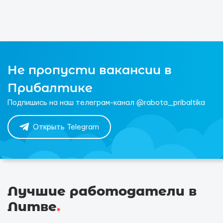
Не пропусти вакансии в
Прибалтике
Подпишись на наш телеграм-канал @rabota_pribaltika
Открыть Telegram
Лучшие работодатели в
Литве
.