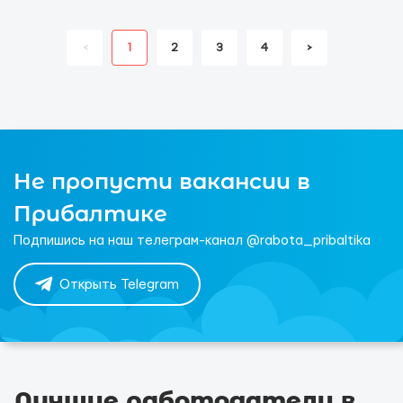
<
1
2
3
4
>
Не пропусти вакансии в
Прибалтике
Подпишись на наш телеграм-канал @rabota_pribaltika
Открыть Telegram
Лучшие работодатели в