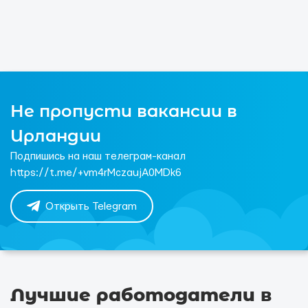
Не пропусти вакансии в
Ирландии
Подпишись на наш телеграм-канал
https://t.me/+vm4rMczaujA0MDk6
Открыть Telegram
Лучшие работодатели в