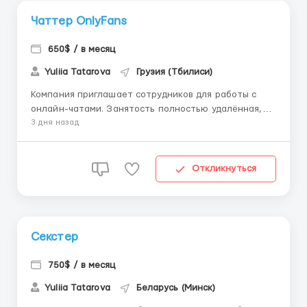
Чаттер OnlyFans
650$ / в месяц
Yuliia Tatarova
Грузия (Тбилиси)
Компания приглашает сотрудников для работы с
онлайн-чатами. Занятость полностью удалённая,
возможна работа из любой локации. Условия
3 дня назад
работы: ✔️ обучение и адаптация для новых
сотрудников ✔️ уровень дохода от $900, без
верхнего ограничения ✔️ график работы 6/1, смены
Откликнуться
на выбор ✔️ выплаты зараб...
Секстер
750$ / в месяц
Yuliia Tatarova
Беларусь (Минск)