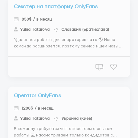
Секстер на платформу OnlyFans
850$ / в месяц
Yuliia Tatarova
Словакия (Братислава)
Удалённая работа для операторов чата 🌎 Наша
команда расширяется, поэтому сейчас ищем новых
сотрудников для долгосрочного сотрудничества. Что
тебя ждёт: 🔹 Полностью удалённая работа 🔹
Обучение даже для новичков 🔹 Помощь
наставников на всех этапах 🔹 Стартовый доход от
$500 🔹 Средний зараб...
Operator OnlyFans
1200$ / в месяц
Yuliia Tatarova
Украина (Киев)
В команду требуются чат-операторы с опытом
работы 💻 Рассматриваем только кандидатов с