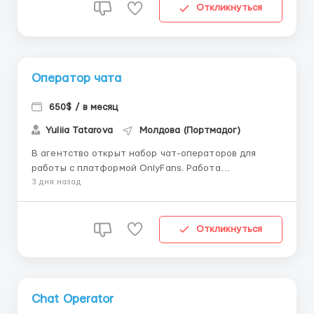
страны 🔸 Бесплатное обучение и помощь на всех
Откликнуться
этапах...
Оператор чата
650$ / в месяц
Yuliia Tatarova
Молдова (Портмадог)
В агентство открыт набор чат-операторов для
работы с платформой OnlyFans. Работа
осуществляется удалённо, без привязки к месту
3 дня назад
проживания. Что предлагаем: Обучение с нуля,
предыдущий опыт не требуется Уровень дохода —
от $900, с возможностью роста (топ-сотрудники
Откликнуться
зарабатыв...
Chat Operator