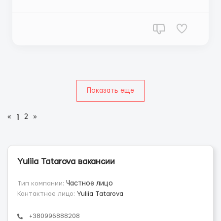
опытом работы в сфере от 3 месяцев. Если ты уже
работал(а) в adult-индустрии и понимаешь
специфику общения — будем рады сотрудничеству
🤝 Что предлагаем: 🔸 Полностью удалённую работу
из любой страны ...
Показать еще
«
2
»
1
Yuliia Tatarova вакансии
Тип компании:
Частное лицо
Контактное лицо:
Yuliia Tatarova
+380996888208