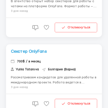
В агентство открыт набор секстеров для работы с
чатами на платформе OnlyFans. Формат работы —
полностью удалённый, можно работать из любой
3 дня назад
точки мира 🌍 🔹 Опыт не требуется —
предусмотрено обучение с нуля 🔹 Доход от $900,
без ограничений по росту (топ-операторы —
Откликнуться
$2000+) ...
Секстер OnlyFans
700$ / в месяц
Yuliia Tatarova
Болгария (Варна)
Рассматриваем кандидатов для удалённой работы в
международном проекте. Работа ведётся в
текстовом формате, без аудио- видеозвонков. 🔹
3 дня назад
Опыт не требуется, предусмотрено обучение 🔹
Доход от $600, возможен рост до $2000+ 🔹 График
6/1, утренние, дневные и ночные смены 🔹 Выплаты
Откликнуться
два раза в мес...