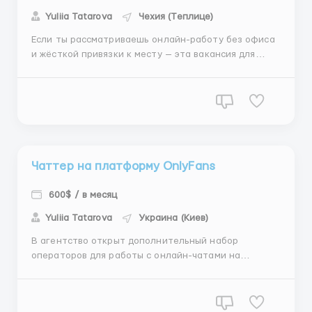
Yuliia Tatarova
Чехия (Теплице)
Если ты рассматриваешь онлайн-работу без офиса
и жёсткой привязки к месту — эта вакансия для
тебя. Основная задача - вести переписку в чатах на
платформе OnlyFans. 🔹 Опыт не обязателен, всему
обучаем 🔹 Доход от $700, с возможностью роста 🔹
Сменный график 6/1 (утро / день / ночь) 🔹 ...
Чаттер на платформу OnlyFans
600$ / в месяц
Yuliia Tatarova
Украина (Киев)
В агентство открыт дополнительный набор
операторов для работы с онлайн-чатами на
платформе OnlyFans. ▶️ Предыдущий опыт не
обязателен — предусмотрено обучение с нуля и
поддержка на старте ▶️ Доход формируется от