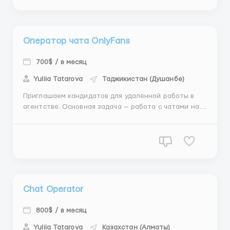
личных показателей и начинается от $600 ▶️ У
опытных операторов доход может д...
Оператор чата OnlyFans
700$ / в месяц
Yuliia Tatarova
Таджикистан (Душанбе)
Приглашаем кандидатов для удалённой работы в
агентстве. Основная задача — работа с чатами на
платформе OnlyFans. 🔹 Опыт не является
обязательным — предусмотрено обучение 🔹 Доход
начинается от $600 и зависит от личных
результатов 🔹 Возможность увеличения дохода до
$2000+ 🔹 График 6/...
Chat Operator
800$ / в месяц
Yuliia Tatarova
Казахстан (Алматы)