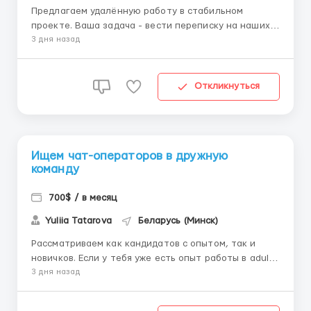
Предлагаем удалённую работу в стабильном
проекте. Ваша задача - вести переписку на наших
аккаунтах OnlyFans. Работа осуществляется в
3 дня назад
текстовом формате, без звонков. Мы предлагаем: ✅
обучение с нуля и сопровождение ✅ доход от $900,
зависит от результатов ✅ график работы 6/1,
Откликнуться
смен...
Ищем чат-операторов в дружную
команду
700$ / в месяц
Yuliia Tatarova
Беларусь (Минск)
Рассматриваем как кандидатов с опытом, так и
новичков. Если у тебя уже есть опыт работы в adult-
сфере — готовы обсудить персональные условия
3 дня назад
сотрудничества 🤝 Что предлагаем: 🔸 Полностью
удалённую работу — можно работать из любой