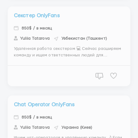
Секстер OnlyFans
850$ / в месяц
Yuliia Tatarova
Узбекистан (Ташкент)
Удалённая работа секстером 💻 Сейчас расширяем
команду и ищем ответственных людей для
долгосрочного сотрудничества. Что получаешь: ✨
Работу полностью онлайн ✨ Обучение даже без
опыта ✨ Поддержку наставников 24/7 ✨ Доход от
$500 на старте ✨ Бонусы и процент от продаж ✨
Средний заработ...
Chat Operator OnlyFans
850$ / в месяц
Yuliia Tatarova
Украина (Киев)
Ищем чат-операторов в удалённую команду 🌙 Если