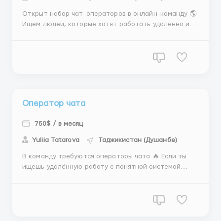
Открыт набор чат-операторов в онлайн-команду 🌎
Ищем людей, которые хотят работать удалённо и
выйти на достойный уровень дохода. Опыт
приветствуется, но если его нет — всему обучим с
нуля. Что тебя ждёт: ✨ Работа полностью из дома ✨
Обучение и поддержка от команды ✨ Доход от $500
уже...
Оператор чата
750$ / в месяц
Yuliia Tatarova
Таджикистан (Душанбе)
В команду требуются операторы чата 🔥 Если ты
ищешь удалённую работу с понятной системой
заработка и возможностью хорошо расти по доходу
— возможно, мы ищем именно тебя. Что предлагаем
сотрудникам: 🔹 Работа из любой точки мира 🔹
Полностью удалённый формат 🔹 Обучение с нуля и
помощь н...