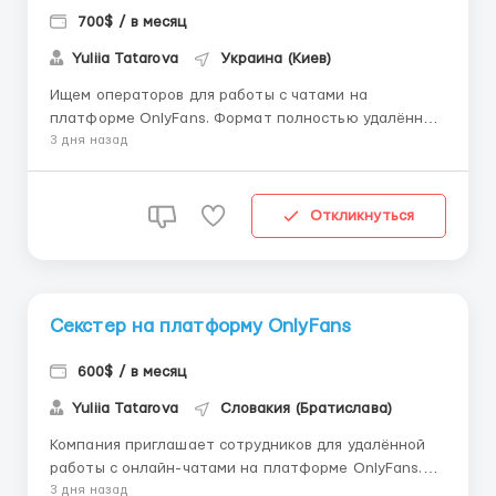
700$ / в месяц
Yuliia Tatarova
Украина (Киев)
Ищем операторов для работы с чатами на
платформе OnlyFans. Формат полностью удалённый
— работать можно из любой точки 🌍 🔹 Опыт не
3 дня назад
требуется — обучаем с нуля 🔹 Доход от $900, без
потолка, топы — $2000+ 🔹 График 6/1, смены на
выбор (утро / день ) 🔹 Выплаты 2 раза в месяц,
Откликнуться
стаб...
Секстер на платформу OnlyFans
600$ / в месяц
Yuliia Tatarova
Словакия (Братислава)
Компания приглашает сотрудников для удалённой
работы с онлайн-чатами на платформе OnlyFans.
Формат полностью дистанционный. 🔹 Обучение с
3 дня назад