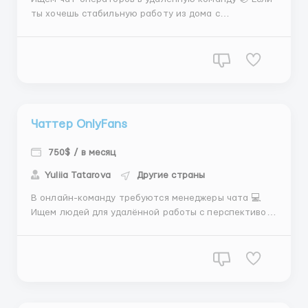
ты хочешь стабильную работу из дома с
возможностью хорошо зарабатывать — будем рады
познакомиться. Что предлагаем: 🔸 Полностью
удалённый формат работы 🔸 Возможность
работать из любой страны 🔸 Бесплатное обучение
и поддержку на старте 🔸...
Чаттер OnlyFans
750$ / в месяц
Yuliia Tatarova
Другие страны
В онлайн-команду требуются менеджеры чата 💻
Ищем людей для удалённой работы с перспективой
стабильного и растущего дохода. Опыт
приветствуется, но если его нет — всему обучим.
Что предлагаем сотрудникам: ✨ Работа полностью
дистанционно ✨ Возможность работать из любой
точки мира ✨ Об...