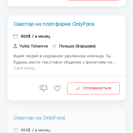
Секстер на платформе OnlyFans
800$ / в месяц
Yuliia Tatarova
Польша (Варшава)
Ищем людей в надёжную удалённую команду. Ты
будешь вести текстовое общение с фанатами на
наших аккаунтах OnlyFans — чисто чат, без голоса и
3 дня назад
видео. Мы обеспечиваем: ✅ Обучение с оплатой +
наставник с первого дня ✅ Доход от $900 (реально
зависит от твоих усилий) ✅ График 6/1 — утр...
Откликнуться
Секстер на OnlyFans
850$ / в месяц