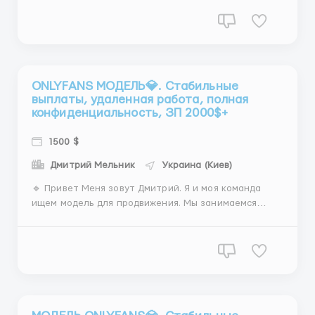
платформе OnlyFans. Имеем большой опыт в данной
сфере и, соответственно, у нас есть множество
проверенных связей для рекламы и взаимных SFS
публикаций с другими анкетам...
ONLYFANS МОДЕЛЬ💎. Стабильные
выплаты, удаленная работа, полная
конфиденциальность, ЗП 2000$+
1500 $
Дмитрий Мельник
Украина (Киев)
🔹 Привет Меня зовут Дмитрий. Я и моя команда
ищем модель для продвижения. Мы занимаемся
созданием, рекламой и управлением анкет на
платформе OnlyFans. Имеем большой опыт в данной
сфере и, соответственно, у нас есть множество
проверенных связей для рекламы и взаимных SFS
публикаций с другими анкетам...