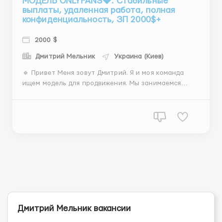
МОДЕЛЬ ONLYFANS💎. Стабильные
выплаты, удаленная работа, полная
конфиденциальность, ЗП 2000$+
2000 $
Дмитрий Мельник
Украина (Киев)
🔹 Привет Меня зовут Дмитрий. Я и моя команда
ищем модель для продвижения. Мы занимаемся
созданием, рекламой и управлением анкет на
платформе OnlyFans. Имеем большой опыт в данной
сфере и, соответственно, у нас есть множество
проверенных связей для рекламы и взаимных SFS
публикаций с другими анкетам...
Дмитрий Мельник вакансии