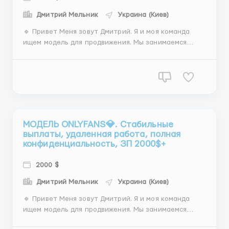
Дмитрий Мельник
Украина (Киев)
🔹 Привет Меня зовут Дмитрий. Я и моя команда
ищем модель для продвижения. Мы занимаемся
созданием, рекламой и управлением анкет на
платформе OnlyFans. Имеем большой опыт в данной
сфере и, соответственно, у нас есть множество
проверенных связей для рекламы и взаимных SFS
публикаций с другими анкетам...
МОДЕЛЬ ONLYFANS💎. Стабильные
выплаты, удаленная работа, полная
конфиденциальность, ЗП 2000$+
2000 $
Дмитрий Мельник
Украина (Киев)
🔹 Привет Меня зовут Дмитрий. Я и моя команда
ищем модель для продвижения. Мы занимаемся
созданием, рекламой и управлением анкет на