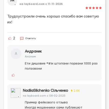
УМ
на layboard.com c 11-11-2024
Трудоустроили очень хорошо спасибо вам советую
их!
2
Ответить
Андраник
А
Аноним
Ети дишовие *#!и штопани порвани 1000 раз
ползовони
NadiiaSilchenko Сільченко
2.6K
на layboard.com c 08-02-2025
Пример фейкового отзыва
Иногда мошенники сами публикуют