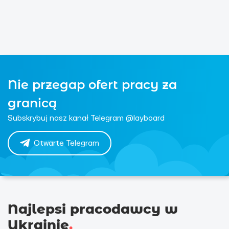
Nie przegap ofert pracy za
granicą
Subskrybuj nasz kanał Telegram @layboard
Otwarte Telegram
Najlepsi pracodawcy w
Ukrainie
.