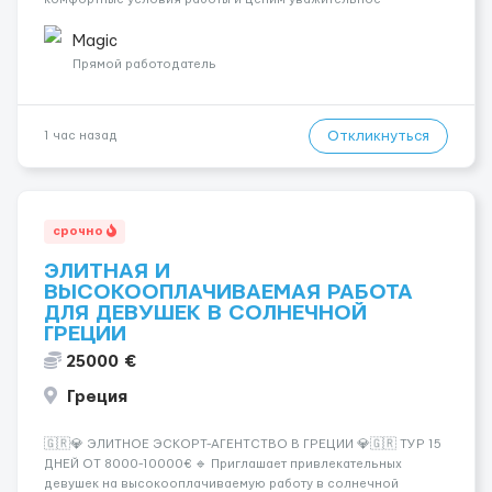
отношение к каждой сотруднице. Что мы предлагаем:
💎 Высокий доход — от 2000 € в неделю и выше 💎 Честная
Magic
сис...
Прямой работодатель
Откликнуться
1 час назад
срочно
ЭЛИТНАЯ И
ВЫСОКООПЛАЧИВАЕМАЯ РАБОТА
ДЛЯ ДЕВУШЕК В СОЛНЕЧНОЙ
ГРЕЦИИ
25000 €
Греция
🇬🇷💎 ЭЛИТНОЕ ЭСКОРТ-АГЕНТСТВО В ГРЕЦИИ 💎🇬🇷 ТУР 15
ДНЕЙ ОТ 8000-10000€ 🔹 Приглашает привлекательных
девушек на высокооплачиваемую работу в солнечной