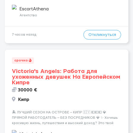
Греции! 🔹 Если ты любишь подарки, комфорт, внимание и
хорошие деньги 💶 — это предложение для тебя! 🔹
EscortAthena
Требования: ✔️ Возраст от ...
Агентство
Откликнуться
7 часов назад
срочно
Victoria's Angels: Работа для
ухоженных девушек На Европейском
Кипре
30000 €
Кипр
🏝️ ЛУЧШИЙ СЕЗОН НА ОСТРОВЕ — КИПР 🇨🇾 💶💶💶 💎
ПРЯМОЙ РАБОТОДАТЕЛЬ — БЕЗ ПОСРЕДНИКОВ 💎 ✨ Хочешь
красивую жизнь, путешествия и высокий доход? Это твой
шанс изменить всё уже сейчас. 🔥 ПОЧЕМУ ИМЕННО МЫ: —