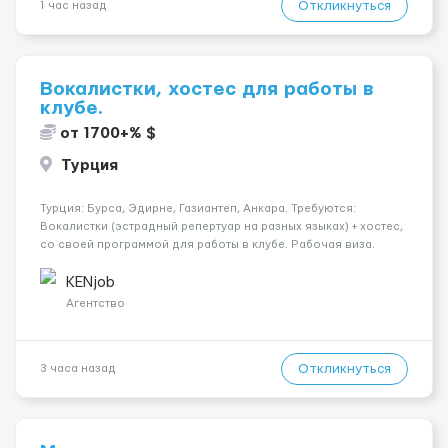
Откликнуться
1 час назад
Вокалистки, хостес для работы в
клубе.
от 1700+% $
Турция
Турция: Бурса, Эдирне, Газиантеп, Анкара. Требуются:
Вокалистки (эстрадный репертуар на разных языках) + хостеc,
со своей программой для работы в клубе. Рабочая виза.
Контракт от четырех месяцев до года. Короткий контракт от
одного до трех месяцев. Мед. страховка. Высокая зарплат...
KENjob
Агентство
Откликнуться
3 часа назад