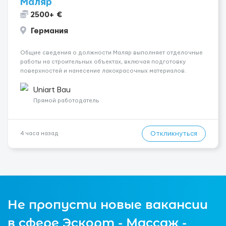
Маляр
2500+ €
Германия
Общие сведения о должности Маляр выполняет отделочные
работы на строительных объектах, включая подготовку
поверхностей и нанесение лакокрасочных материалов.
Основная работа выполняется в Берлине. Ищем
профессионалов на месте, приглашения делаем только для
Uniart Bau
профессионалов с доказательным портф...
Прямой работодатель
Откликнуться
4 часа назад
Не пропусти новые вакансии
в сфере Эскорт - Массаж -