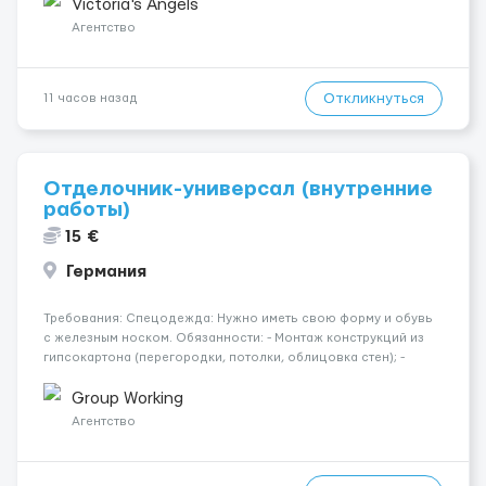
Опытная команда с годами практики — Стабильный поток
Victoria's Angels
клиентов (без ...
Агентство
Откликнуться
11 часов назад
Отделочник-универсал (внутренние
работы)
15 €
Германия
Требования: Спецодежда: Нужно иметь свою форму и обувь
с железным носком. Обязанности: - Монтаж конструкций из
гипсокартона (перегородки, потолки, облицовка стен); -
Подготовка поверхностей под отделку; - Выполнение
малярных работ (шпатлевка, грунтовка, покраска); -
Group Working
Штукатурные работы ...
Агентство