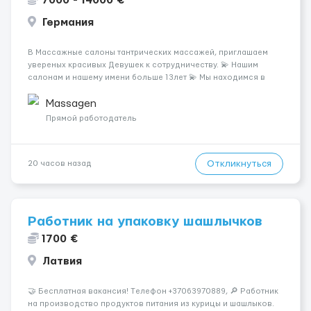
7000 - 14000 €
Германия
В Массажные салоны тантрических массажей, приглашаем
увереных красивых Девушек к сотрудничеству. 💫 Нашим
салонам и нашему имени больше 13лет 💫 Мы находимся в
городе Берлин 💜Прямой работодатель 💙Большая
заработная плата 💚Мы гарантируем Наличие работы. Поток 💝
Massagen
incall / Out...
Прямой работодатель
Откликнуться
20 часов назад
Работник на упаковку шашлычков
1700 €
Латвия
🤝 Бесплатная вакансия! Tелефон +37063970889, 🔎 Работник
на производство продуктов питания из курицы и шашлыков.