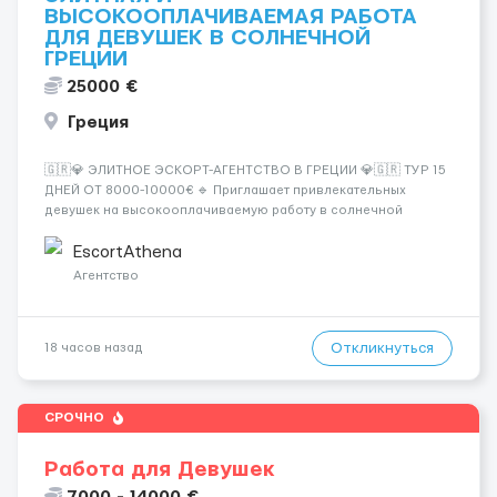
ВЫСОКООПЛАЧИВАЕМАЯ РАБОТА
ДЛЯ ДЕВУШЕК В СОЛНЕЧНОЙ
ГРЕЦИИ
25000 €
Греция
🇬🇷💎 ЭЛИТНОЕ ЭСКОРТ-АГЕНТСТВО В ГРЕЦИИ 💎🇬🇷 ТУР 15
ДНЕЙ ОТ 8000-10000€ 🔹 Приглашает привлекательных
девушек на высокооплачиваемую работу в солнечной
Греции! 🔹 Если ты любишь подарки, комфорт, внимание и
хорошие деньги 💶 — это предложение для тебя! 🔹
EscortAthena
Требования: ✔️ Возраст от ...
Агентство
Откликнуться
18 часов назад
СРОЧНО
Работа для Девушек