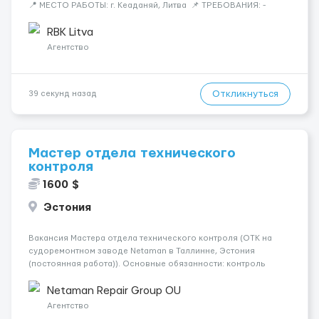
📍 МЕСТО РАБОТЫ: г. Кеаданяй, Литва 📌 ТРЕБОВАНИЯ: -
Женщины и Мужчины возраст 18-60 лет - опыт работы НЕ
нужен 📆 ГРАФИК РАБОТЫ: - ПН по ВС, выходные плавающие
RBK Litva
&n...
Агентство
Откликнуться
39 секунд назад
Мастер отдела технического
контроля
1600 $
Эстония
Вакансия Мастера отдела технического контроля (ОТК на
судоремонтном заводе Netaman в Таллинне, Эстония
(постоянная работа)). Основные обязанности: контроль
качества выполнения ремонтных работ; контроль ремонта и
монтажа люковых закрытий; контроль корпусных работ;
Netaman Repair Group OU
контроль трубопроводн...
Агентство