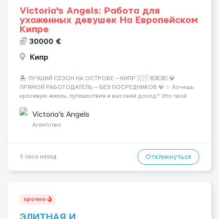
Victoria's Angels: Работа для
ухоженных девушек На Европейском
Кипре
30000 €
Кипр
🏝️ ЛУЧШИЙ СЕЗОН НА ОСТРОВЕ — КИПР 🇨🇾 💶💶💶 💎
ПРЯМОЙ РАБОТОДАТЕЛЬ — БЕЗ ПОСРЕДНИКОВ 💎 ✨ Хочешь
красивую жизнь, путешествия и высокий доход? Это твой
шанс изменить всё уже сейчас. 🔥 ПОЧЕМУ ИМЕННО МЫ: —
Опытная команда с годами практики — Стабильный поток
Victoria's Angels
клиентов (без ...
Агентство
Откликнуться
3 часа назад
срочно
ЭЛИТНАЯ И