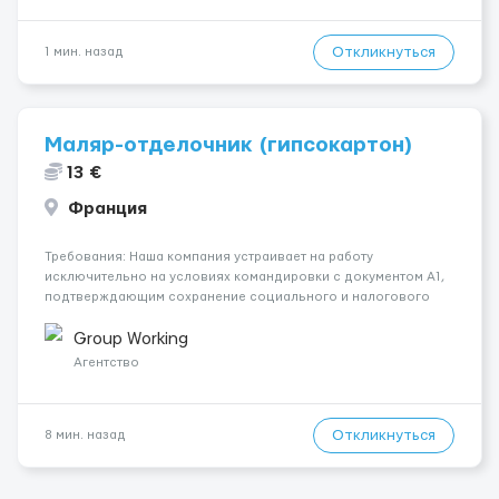
Откликнуться
1 мин. назад
Маляр-отделочник (гипсокартон)
13 €
Франция
Требования: Наша компания устраивает на работу
исключительно на условиях командировки с документом A1,
подтверждающим сохранение социального и налогового
статуса в стране проживания во время работы в ЕС.Документ
A1 могут получить граждане стран с упрощенным доступом к
Group Working
рынку труда ЕС (Укра...
Агентство
Откликнуться
8 мин. назад