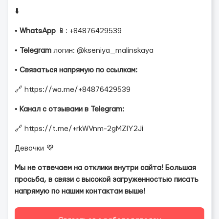
⬇️
•
WhatsApp
📱: +84876429539
•
Telegram
логин: @kseniya_malinskaya
•
Связаться напрямую по ссылкам:
🔗 https://wa.me/+84876429539
•
Канал с отзывами в Telegram:
🔗 https://t.me/+rkWVnm-2gMZlY2Ji
Девочки 💜
Мы не отвечаем на отклики внутри сайта! Большая
просьба, в связи с высокой загруженностью писать
напрямую по нашим контактам выше!