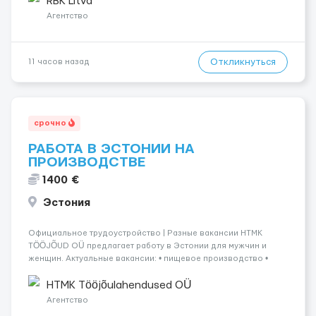
RBK Litva
разгрузки...
Агентство
Откликнуться
11 часов назад
срочно
РАБОТА В ЭСТОНИИ НА
ПРОИЗВОДСТВЕ
1400 €
Эстония
Официальное трудоустройство | Разные вакансии HTMK
TÖÖJÕUD OÜ предлагает работу в Эстонии для мужчин и
женщин. Актуальные вакансии: • пищевое производство •
упаковка продукции • деревообработка • работа на линии •
склады и логистика • п...
HTMK Tööjõulahendused OÜ
Агентство