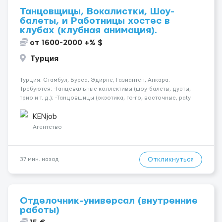
Танцовщицы, Вокалистки, Шоу-
балеты, и Работницы хостес в
клубах (клубная анимация).
от 1600-2000 +% $
Турция
Турция: Стамбул, Бурса, Эдирне, Газиантеп, Анкара.
Требуются: -Танцевальные коллективы (шоу-балеты, дуэты,
трио и т. д.); -Танцовщицы (экзотика, го-го, восточные, paty
girls, и т. д.); -Вокалистки (эстрадный репертуар на разных
языках); -Гимнастки; -Работницы хостесc в кл...
KENjob
Агентство
Откликнуться
37 мин. назад
Отделочник-универсал (внутренние
работы)