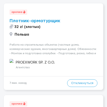
срочно
Плотник-арматурщик
32 zł (злотых)
Польша
Работа на строительных объектах (частные дома,
коммерческие здания, многоквартирные дома). Обязанности:
- Монтаж и подготовка опалубки. - Подготовка, резка, гибка и
монтаж арматуры согласно технической документации. -
Связка арматурных стержней. - Заливка бетона. - Демонтаж
PROEXWORK SP. Z O.O.
опалубки после за...
Агентство
Откликнуться
7 мин. назад
срочно