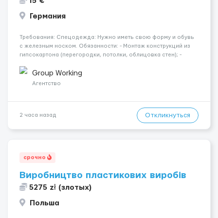
15 €
Германия
Требования: Спецодежда: Нужно иметь свою форму и обувь
с железным носком. Обязанности: - Монтаж конструкций из
гипсокартона (перегородки, потолки, облицовка стен); -
Подготовка поверхностей под отделку; - Выполнение
малярных работ (шпатлевка, грунтовка, покраска); -
Group Working
Штукатурные работы ...
Агентство
Откликнуться
2 часа назад
срочно
Виробництво пластикових виробів
5275 zł (злотых)
Польша