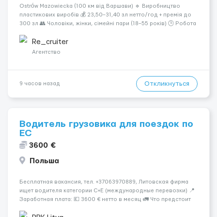
Ostrów Mazowiecka (100 км від Варшави) 🔹 Виробництво
пластикових виробів 💰 23,50–31,40 зл нетто/год + премія до
300 зл 👥 Чоловіки, жінки, сімейні пари (18–55 років) 🕒 Робота
у 2–3 зміни 🏠 Житло — 650 зл/міс. Компенсація за власне
житло — 400 зл. 📦 Обов...
Re_cruiter
Агентство
Откликнуться
9 часов назад
Водитель грузовика для поездок по
ЕС
3600 €
Польша
Бесплатная вакансия, тел. +37063970889, Литовская фирма
ищет водителя категории C+E (международные перевозки) 📍
Заработная плата: 💶 3600 € нетто в месяц 🚛 Что предстоит
делать: Международные перевозки на тентах и
рефрижераторах. В среднем 400–500 км в день. Погрузки и