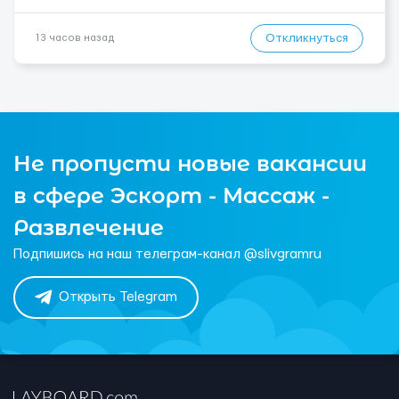
Откликнуться
13 часов назад
Не пропусти новые вакансии
в сфере Эскорт - Массаж -
Развлечение
Подпишись на наш телеграм-канал @slivgramru
Открыть Telegram