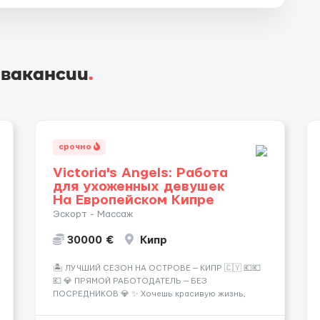
 вакансии
.
срочно
Victoria's Angels: Работа
для ухоженных девушек
На Европейском Кипре
Эскорт - Массаж
30000 €
Кипр
🏝️ ЛУЧШИЙ СЕЗОН НА ОСТРОВЕ — КИПР 🇨🇾 💶💶
💶 💎 ПРЯМОЙ РАБОТОДАТЕЛЬ — БЕЗ
ПОСРЕДНИКОВ 💎 ✨ Хочешь красивую жизнь,
путешествия и высокий доход? Это твой шанс
изменить всё уже сейчас. 🔥 ПОЧЕМУ ИМЕННО МЫ: