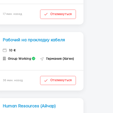
Откликнуться
17 мин. назад
Рабочий на прокладку кабеля
10 €
Group Working
Германия (Хаген)
Откликнуться
36 мин. назад
Human Resources (Айчар)