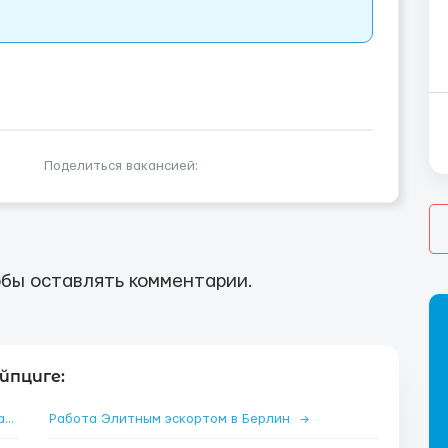
Поделиться вакансией:
бы оставлять комментарии.
йпциге:
Работа Элитным эскортом в Франкфурт-на-Майне
→
Работа Элитным эскортом в Берлин
→