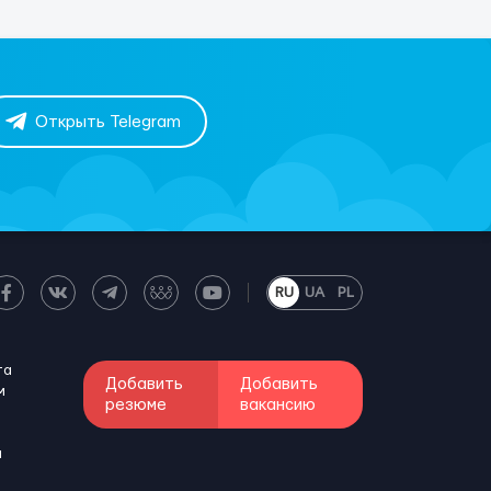
Открыть Telegram
RU
UA
PL
та
Добавить
Добавить
м
резюме
вакансию
и