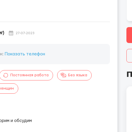
г)
27-07-2023
н:
Показать телефон
П
Постоянная работа
Без языка
женщин
орим и обсудим