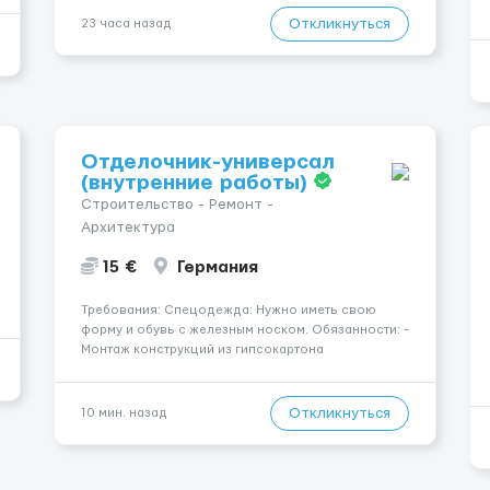
— Опытная команда с годами практики —
Откликнуться
23 часа назад
Стабильный поток клиентов (без ...
Отделочник-универсал
(внутренние работы)
Строительство - Ремонт -
Архитектура
15 €
Германия
Требования: Спецодежда: Нужно иметь свою
форму и обувь с железным носком. Обязанности: -
Монтаж конструкций из гипсокартона
(перегородки, потолки, облицовка стен); -
Подготовка поверхностей под отделку; -
Выполнение малярных работ (шпатлевка,
Откликнуться
10 мин. назад
грунтовка, покраска); - Штукатурные работы ...