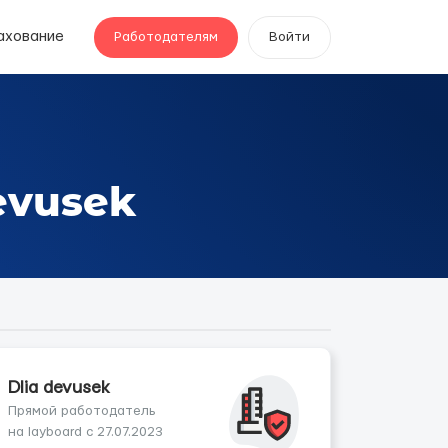
ахование
Работодателям
Войти
evusek
Dlia devusek
Прямой работодатель
на layboard с 27.07.2023