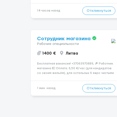
высокооплачиваемую работу в солнечной Греции!
🔹 Если ты любишь подарки, комфорт, внимание и
хорошие деньги 💶 — это предложение для тебя! 🔹
Откликнуться
14 часов назад
Требования: ✔️ Возраст от ...
Сотрудник магазина
Рабочие специальности
1400 €
Литва
Бесплатная вакансия! +37063970889, 🔎 Работник
магазина 💶 Оплата: 6,50 €/час (для кандидатов
со своим жильём), для остальных 6 евро чистыми
в час 📌 ТРЕБОВАНИЯ: • Мужчины и женщины • Без
опыта работы • Ответственность и желание
работать &bul...
Откликнуться
1 мин. назад