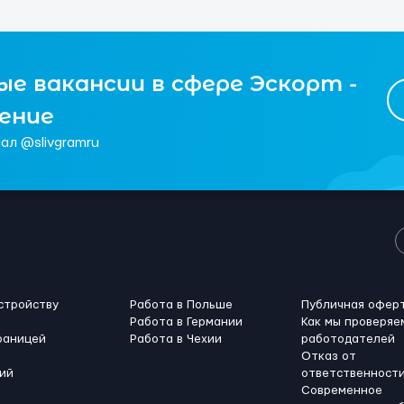
е вакансии в сфере Эскорт -
чение
ал @slivgramru
стройству
Работа в Польше
Публичная офер
Работа в Германии
Как мы проверяе
раницей
Работа в Чехии
работодателей
Отказ от
ий
ответственност
Современное