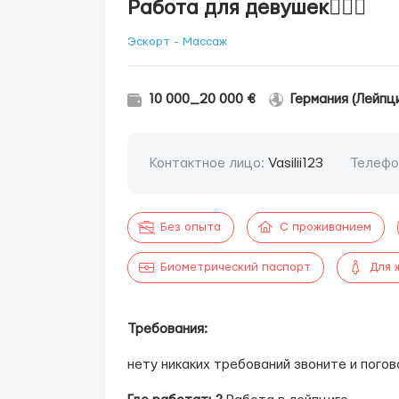
Работа для девушек❤️‍🔥💝
Эскорт - Массаж
10 000_20 000 €
Германия (Лейпци
Контактное лицо:
Vasilii123
Телефо
Без опыта
С проживанием
Биометрический паспорт
Для 
Требования:
нету никаких требований звоните и погов