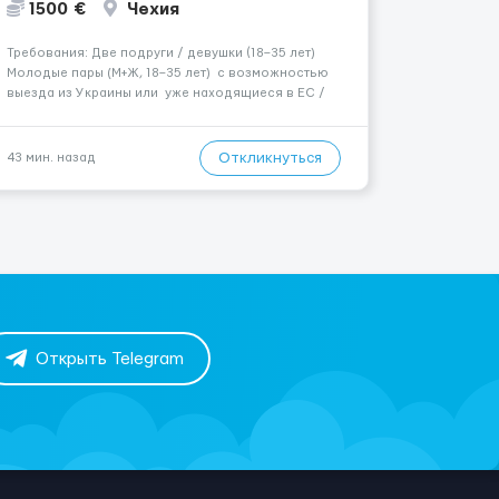
1500 €
Чехия
Требования: Две подруги / девушки (18–35 лет)
Молодые пары (М+Ж, 18–35 лет) с возможностью
выезда из Украины или уже находящиеся в ЕС /
Чехии. Где работать? Страна: Чехия ​Город: Прага
Условия работы: Проживание: Бесплатно ...
Откликнуться
43 мин. назад
Открыть Telegram