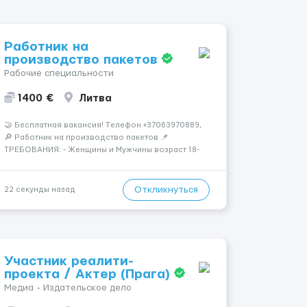
Работник на
производство пакетов
Рабочие специальности
1400 €
Литва
🤝 Бесплатная вакансия! Tелефон +37063970889,
🔎 Работник на производство пакетов 📌
ТРЕБОВАНИЯ: - Женщины и Мужчины возраст 18-
58 лет - опыт работы НЕ нужен 📆 ГРАФИК
РАБОТЫ: - график работы (в зависимости от
отдела и должности), смены по 11-12 часов 💳
Откликнуться
22 секунды назад
ОПЛАТА ...
Участник реалити-
проекта / Актер (Прага)
Медиа - Издательское дело