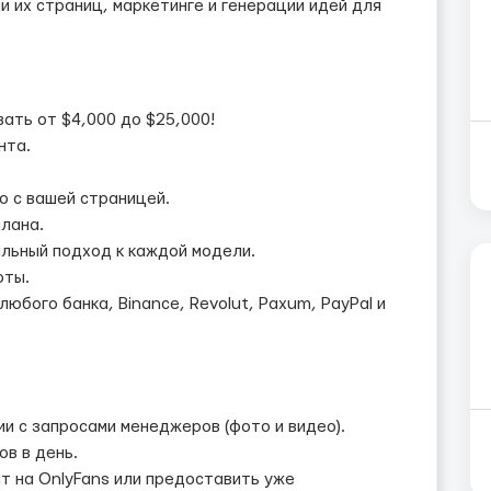
 их страниц, маркетинге и генерации идей для
ать от $4,000 до $25,000!
нта.
о с вашей страницей.
лана.
льный подход к каждой модели.
оты.
юбого банка, Binance, Revolut, Paxum, PayPal и
и с запросами менеджеров (фото и видео).
ов в день.
т на OnlyFans или предоставить уже