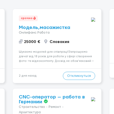
срочно
Модель,масажистка
Онлифанс Работа
25000 €
Словакия
Шукаємо моделей для співпраці!Запрошуємо
дівчат від 18 років для роботи у сфері створення
фото- та відеоконтенту. Досвід не обов’язковий —
навчаємо та супроводжуємо на всіх етапах.
Пропонуємо гнучкий графік, стабільний дохід,
конфіденційність і професійну підтримку.
Откликнуться
2 дня назад
Працюємо офіційно, поважаємо особ...
CNC-оператор — работа в
Германии
Строительство - Ремонт -
Архитектура