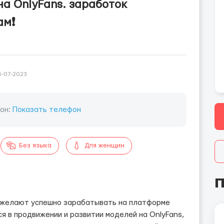
а OnlyFans. заработок
м❗️
6-07-2023
он:
Показать телефон
Без языка
Для женщин
П
е желают успешно зарабатывать на платформе
я в продвижении и развитии моделей на OnlyFans,