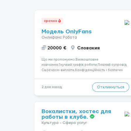
срочно
Модель OnlyFans
Онлифанс Работа
20000 €
Словакия
Що ми пропонуємо:Безкоштовне
навчання.Гнучкий графік роботи.Повний супровід
Своєчасні виплати.Конфіденційність і безпечні
умови співпраці.Вимоги:Вік від 18
років.Відповідальність.Бажання працювати та
розвиватися.Досвід не обов’язковий.Якщо вас
Откликнуться
2 дня назад
зацікавила вакансія — залишайте відгук, і ми
зв’яжемося ...
Вокалистки, хостес для
работы в клубе.
Культура - Сфера услуг