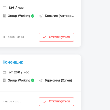
13€ / час
Group Working
Бельгия (Антверпен)
Откликнуться
11 часов назад
Каменщик
от 20€ / час
Group Working
Германия (Хаген)
Откликнуться
4 часа назад