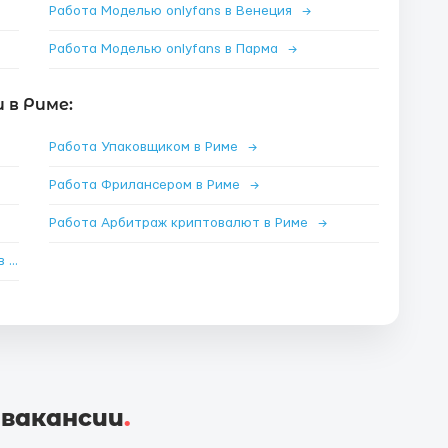
Работа Моделью onlyfans в Венеция
→
Работа Моделью onlyfans в Парма
→
 в Риме:
Работа Упаковщиком в Риме
→
Работа Фрилансером в Риме
→
Работа Арбитраж криптовалют в Риме
→
Работа Специалистом по nft и криптовалюте в Риме
→
 вакансии
.