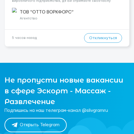
виробничого підприємства, де Ви отримаєте своєчасну
заробітну плату, навчання з першого дня та можливість
підібрати посаду відповідно до Ваших навичок
ТОВ “ОТТО ВОРКФОРС”
Локація: Мисловіце Форма пр...
Агентство
Откликнуться
5 часов назад
Не пропусти новые вакансии
в сфере Эскорт - Массаж -
Развлечение
Подпишись на наш телеграм-канал @slivgramru
Открыть Telegram