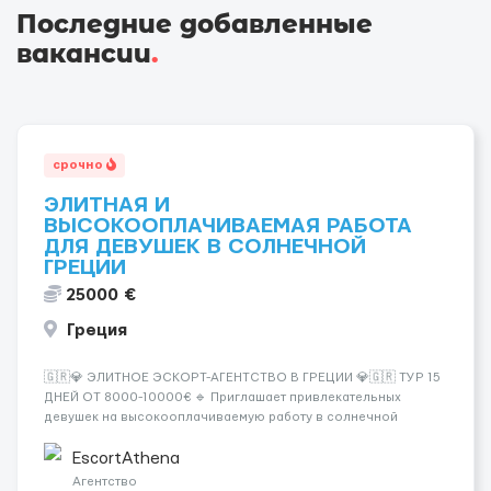
Последние добавленные
вакансии
.
срочно
ЭЛИТНАЯ И
ВЫСОКООПЛАЧИВАЕМАЯ РАБОТА
ДЛЯ ДЕВУШЕК В СОЛНЕЧНОЙ
ГРЕЦИИ
25000 €
Греция
🇬🇷💎 ЭЛИТНОЕ ЭСКОРТ-АГЕНТСТВО В ГРЕЦИИ 💎🇬🇷 ТУР 15
ДНЕЙ ОТ 8000-10000€ 🔹 Приглашает привлекательных
девушек на высокооплачиваемую работу в солнечной
Греции! 🔹 Если ты любишь подарки, комфорт, внимание и
хорошие деньги 💶 — это предложение для тебя! 🔹
EscortAthena
Требования: ✔️ Возраст от ...
Агентство