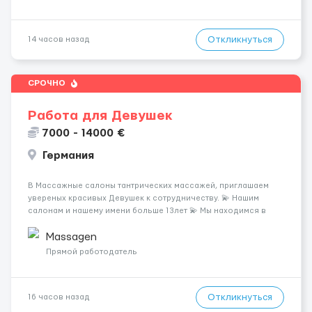
Откликнуться
14 часов назад
СРОЧНО
Работа для Девушек
7000 - 14000 €
Германия
В Массажные салоны тантрических массажей, приглашаем
увереных красивых Девушек к сотрудничеству. 💫 Нашим
салонам и нашему имени больше 13лет 💫 Мы находимся в
городе Берлин 💜Прямой работодатель 💙Большая
заработная плата 💚Мы гарантируем Наличие работы. Поток 💝
Massagen
incall / Out...
Прямой работодатель
Откликнуться
16 часов назад