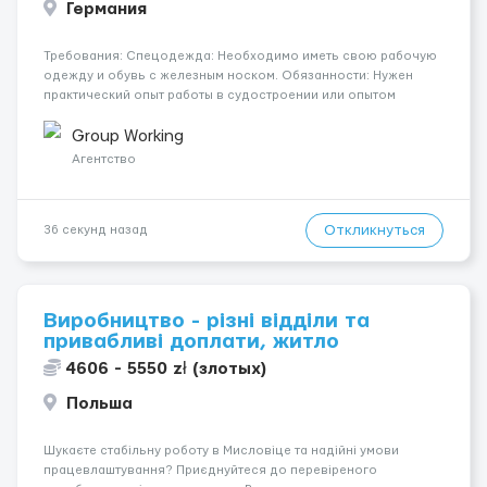
Германия
Требования: Спецодежда: Необходимо иметь свою рабочую
одежду и обувь с железным носком. Обязанности: Нужен
практический опыт работы в судостроении или опытом
сварочных работ на судах в стадии чернового строительства.
Работа выполняется в черновой зоне, где ещё нет готовых
Group Working
полов, облицовки ...
Агентство
Откликнуться
36 секунд назад
Виробництво - різні відділи та
привабливі доплати, житло
4606 - 5550 zł (злотых)
Польша
Шукаєте стабільну роботу в Мисловіце та надійні умови
працевлаштування? Приєднуйтеся до перевіреного