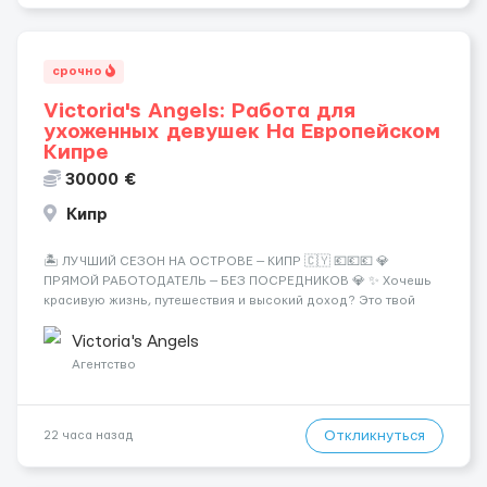
срочно
Victoria's Angels: Работа для
ухоженных девушек На Европейском
Кипре
30000 €
Кипр
🏝️ ЛУЧШИЙ СЕЗОН НА ОСТРОВЕ — КИПР 🇨🇾 💶💶💶 💎
ПРЯМОЙ РАБОТОДАТЕЛЬ — БЕЗ ПОСРЕДНИКОВ 💎 ✨ Хочешь
красивую жизнь, путешествия и высокий доход? Это твой
шанс изменить всё уже сейчас. 🔥 ПОЧЕМУ ИМЕННО МЫ: —
Опытная команда с годами практики — Стабильный поток
Victoria's Angels
клиентов (без ...
Агентство
Откликнуться
22 часа назад