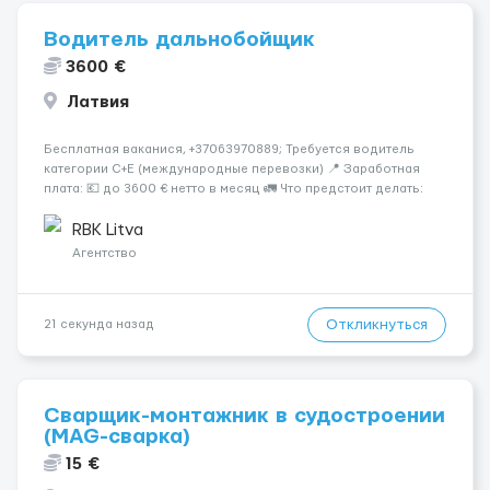
Водитель дальнобойщик
3600 €
Латвия
Бесплатная ваканися, +37063970889; Требуется водитель
категории C+E (международные перевозки) 📍 Заработная
плата: 💶 до 3600 € нетто в месяц 🚛 Что предстоит делать:
Международные перевозки на тентах и рефрижераторах. В
среднем 400–500 км в день. Погр...
RBK Litva
Агентство
Откликнуться
21 секунда назад
Сварщик-монтажник в судостроении
(MAG-сварка)
15 €