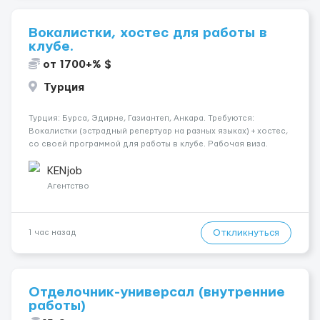
Вокалистки, хостес для работы в
клубе.
от 1700+% $
Турция
Турция: Бурса, Эдирне, Газиантеп, Анкара. Требуются:
Вокалистки (эстрадный репертуар на разных языках) + хостеc,
со своей программой для работы в клубе. Рабочая виза.
Контракт от четырех месяцев до года. Короткий контракт от
одного до трех месяцев. Мед. страховка. Высокая зарплат...
KENjob
Агентство
Откликнуться
1 час назад
Отделочник-универсал (внутренние
работы)