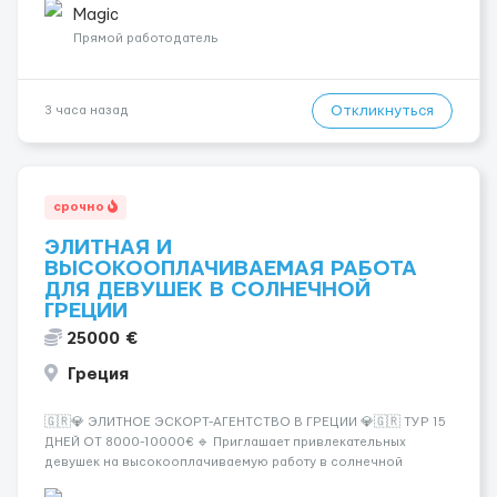
💎 Высокий доход — от 2000 € в неделю и выше 💎 Честная
Magic
сис...
Прямой работодатель
Откликнуться
3 часа назад
срочно
ЭЛИТНАЯ И
ВЫСОКООПЛАЧИВАЕМАЯ РАБОТА
ДЛЯ ДЕВУШЕК В СОЛНЕЧНОЙ
ГРЕЦИИ
25000 €
Греция
🇬🇷💎 ЭЛИТНОЕ ЭСКОРТ-АГЕНТСТВО В ГРЕЦИИ 💎🇬🇷 ТУР 15
ДНЕЙ ОТ 8000-10000€ 🔹 Приглашает привлекательных
девушек на высокооплачиваемую работу в солнечной
Греции! 🔹 Если ты любишь подарки, комфорт, внимание и