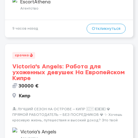
хорошие деньги 💶 — это предложение для тебя! 🔹
EscortAthena
Требования: ✔️ Возраст от ...
Агентство
Откликнуться
9 часов назад
срочно
Victoria's Angels: Работа для
ухоженных девушек На Европейском
Кипре
30000 €
Кипр
🏝️ ЛУЧШИЙ СЕЗОН НА ОСТРОВЕ — КИПР 🇨🇾 💶💶💶 💎
ПРЯМОЙ РАБОТОДАТЕЛЬ — БЕЗ ПОСРЕДНИКОВ 💎 ✨ Хочешь
красивую жизнь, путешествия и высокий доход? Это твой
шанс изменить всё уже сейчас. 🔥 ПОЧЕМУ ИМЕННО МЫ: —
Опытная команда с годами практики — Стабильный поток
Victoria's Angels
клиентов (без ...