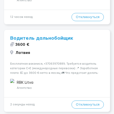
Агентство
Откликнуться
12 часов назад
Водитель дальнобойщик
3600 €
Латвия
Бесплатная ваканися, +37063970889; Требуется водитель
категории C+E (международные перевозки) 📍 Заработная
плата: 💶 до 3600 € нетто в месяц 🚛 Что предстоит делать:
Международные перевозки на тентах и рефрижераторах. В
среднем 400–500 км в день. Погр...
RBK Litva
Агентство
Откликнуться
2 секунды назад