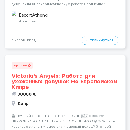
девушек на высокооплачиваемую работу в солнечной
Греции! 🔹 Если ты любишь подарки, комфорт, внимание и
хорошие деньги 💶 — это предложение для тебя! 🔹
EscortAthena
Требования: ✔️ Возраст от ...
Агентство
Откликнуться
6 часов назад
срочно
Victoria's Angels: Работа для
ухоженных девушек На Европейском
Кипре
30000 €
Кипр
🏝️ ЛУЧШИЙ СЕЗОН НА ОСТРОВЕ — КИПР 🇨🇾 💶💶💶 💎
ПРЯМОЙ РАБОТОДАТЕЛЬ — БЕЗ ПОСРЕДНИКОВ 💎 ✨ Хочешь
красивую жизнь, путешествия и высокий доход? Это твой