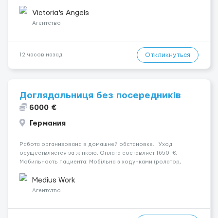
шанс изменить всё уже сейчас. 🔥 ПОЧЕМУ ИМЕННО МЫ: —
Опытная команда с годами практики — Стабильный поток
Victoria's Angels
клиентов (без ...
Агентство
Откликнуться
12 часов назад
Доглядальниця без посередників
6000 €
Германия
Работа организована в домашней обстановке. Уход
осуществляется за жінкою. Оплата составляет 1650 €.
Мобильность пациента: Мобільна з ходунками (ролатор,
палиця). Место работы — München , 81825. Ночной уход:
Безперервний сон без пробуджень. Условия и тр...
Medius Work
Агентство