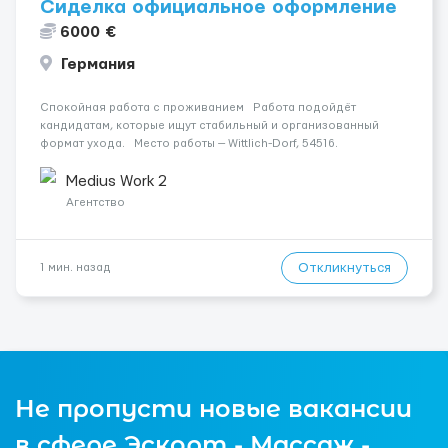
Сиделка официальное оформление
6000 €
Германия
Спокойная работа с проживанием Работа подойдёт
кандидатам, которые ищут стабильный и организованный
формат ухода. Место работы — Wittlich-Dorf, 54516.
Заработная плата составляет 1600 €. Уход осуществляется
за жінкою. Мобильность пациента: Мобільни...
Medius Work 2
Агентство
Откликнуться
1 мин. назад
Не пропусти новые вакансии
в сфере Эскорт - Массаж -