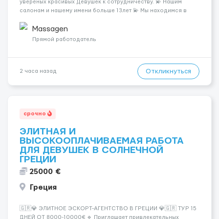
увереных красивых Девушек к сотрудничеству. 💫 Нашим
салонам и нашему имени больше 13лет 💫 Мы находимся в
городе Берлин 💜Прямой работодатель 💙Большая
заработная плата 💚Мы гарантируем Наличие работы. Поток 💝
Massagen
incall / Out...
Прямой работодатель
Откликнуться
2 часа назад
срочно
ЭЛИТНАЯ И
ВЫСОКООПЛАЧИВАЕМАЯ РАБОТА
ДЛЯ ДЕВУШЕК В СОЛНЕЧНОЙ
ГРЕЦИИ
25000 €
Греция
🇬🇷💎 ЭЛИТНОЕ ЭСКОРТ-АГЕНТСТВО В ГРЕЦИИ 💎🇬🇷 ТУР 15
ДНЕЙ ОТ 8000-10000€ 🔹 Приглашает привлекательных