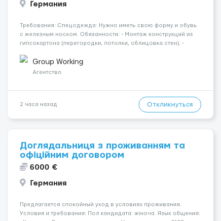
Германия
Требования: Спецодежда: Нужно иметь свою форму и обувь
с железным носком. Обязанности: - Монтаж конструкций из
гипсокартона (перегородки, потолки, облицовка стен); -
Подготовка поверхностей под отделку; - Выполнение
малярных работ (шпатлевка, грунтовка, покраска); -
Group Working
Штукатурные работы ...
Агентство
Откликнуться
2 часа назад
Доглядальниця з проживанням та
офіційним договором
6000 €
Германия
Предлагается спокойный уход в условиях проживания.
Условия и требования: Пол кандидата: жіноча. Язык общения: