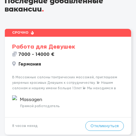
Последние добавленные
вакансии
.
СРОЧНО
Работа для Девушек
7000 - 14000 €
Германия
В Массажные салоны тантрических массажей, приглашаем
увереных красивых Девушек к сотрудничеству. 💫 Нашим
салонам и нашему имени больше 13лет 💫 Мы находимся в
городе Берлин 💜Прямой работодатель 💙Большая
заработная плата 💚Мы гарантируем Наличие работы. Поток 💝
Massagen
incall / Out...
Прямой работодатель
Откликнуться
8 часов назад