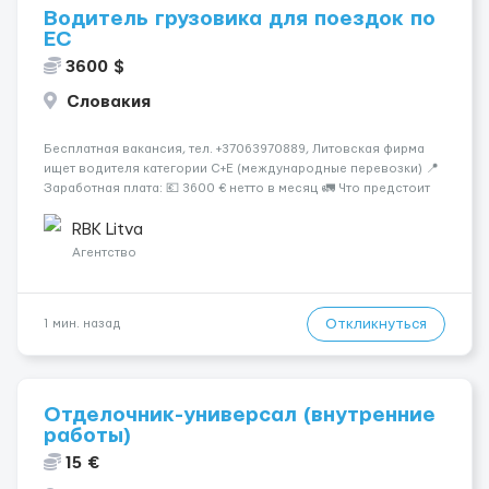
Водитель грузовика для поездок по
ЕС
3600 $
Словакия
Бесплатная вакансия, тел. +37063970889, Литовская фирма
ищет водителя категории C+E (международные перевозки) 📍
Заработная плата: 💶 3600 € нетто в месяц 🚛 Что предстоит
делать: Международные перевозки на тентах и
рефрижераторах. В среднем 400–500 км в день. Погрузки и
RBK Litva
разгрузки...
Агентство
Откликнуться
1 мин. назад
Отделочник-универсал (внутренние
работы)
15 €