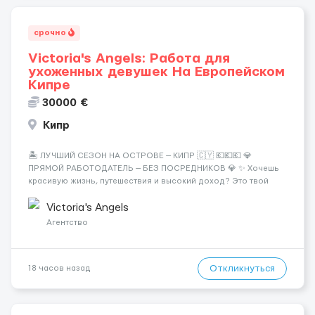
срочно
Victoria's Angels: Работа для
ухоженных девушек На Европейском
Кипре
30000 €
Кипр
🏝️ ЛУЧШИЙ СЕЗОН НА ОСТРОВЕ — КИПР 🇨🇾 💶💶💶 💎
ПРЯМОЙ РАБОТОДАТЕЛЬ — БЕЗ ПОСРЕДНИКОВ 💎 ✨ Хочешь
красивую жизнь, путешествия и высокий доход? Это твой
шанс изменить всё уже сейчас. 🔥 ПОЧЕМУ ИМЕННО МЫ: —
Опытная команда с годами практики — Стабильный поток
Victoria's Angels
клиентов (без ...
Агентство
Откликнуться
18 часов назад