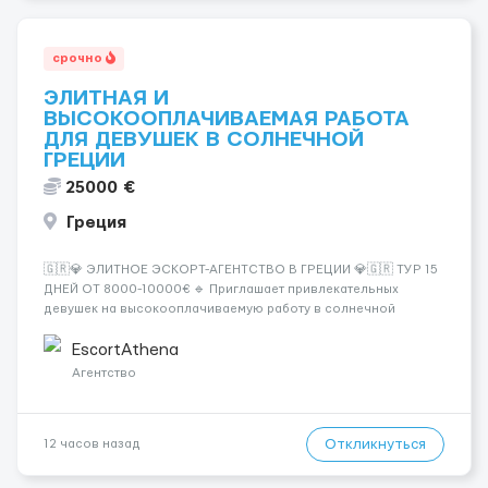
срочно
ЭЛИТНАЯ И
ВЫСОКООПЛАЧИВАЕМАЯ РАБОТА
ДЛЯ ДЕВУШЕК В СОЛНЕЧНОЙ
ГРЕЦИИ
25000 €
Греция
🇬🇷💎 ЭЛИТНОЕ ЭСКОРТ-АГЕНТСТВО В ГРЕЦИИ 💎🇬🇷 ТУР 15
ДНЕЙ ОТ 8000-10000€ 🔹 Приглашает привлекательных
девушек на высокооплачиваемую работу в солнечной
Греции! 🔹 Если ты любишь подарки, комфорт, внимание и
хорошие деньги 💶 — это предложение для тебя! 🔹
EscortAthena
Требования: ✔️ Возраст от ...
Агентство
Откликнуться
12 часов назад