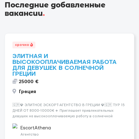
Последние добавленные
вакансии
.
срочно
ЭЛИТНАЯ И
ВЫСОКООПЛАЧИВАЕМАЯ РАБОТА
ДЛЯ ДЕВУШЕК В СОЛНЕЧНОЙ
ГРЕЦИИ
25000 €
Греция
🇬🇷💎 ЭЛИТНОЕ ЭСКОРТ-АГЕНТСТВО В ГРЕЦИИ 💎🇬🇷 ТУР 15
ДНЕЙ ОТ 8000-10000€ 🔹 Приглашает привлекательных
девушек на высокооплачиваемую работу в солнечной
Греции! 🔹 Если ты любишь подарки, комфорт, внимание и
хорошие деньги 💶 — это предложение для тебя! 🔹
EscortAthena
Требования: ✔️ Возраст от ...
Агентство