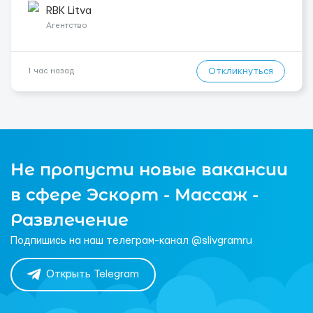
рефрижераторах. В среднем 400–500 км в день. Погрузки и
RBK Litva
разгрузки ...
Агентство
Откликнуться
1 час назад
Не пропусти новые вакансии
в сфере Эскорт - Массаж -
Развлечение
Подпишись на наш телеграм-канал @slivgramru
Открыть Telegram