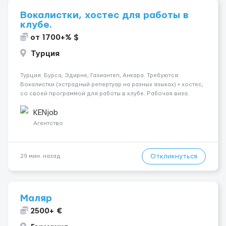
Вокалистки, хостес для работы в
клубе.
от 1700+% $
Турция
Турция: Бурса, Эдирне, Газиантеп, Анкара. Требуются:
Вокалистки (эстрадный репертуар на разных языках) + хостеc,
со своей программой для работы в клубе. Рабочая виза.
Контракт от четырех месяцев до года. Короткий контракт от
одного до трех месяцев. Мед. страховка. Высокая зарплат...
KENjob
Агентство
Откликнуться
29 мин. назад
Маляр
2500+ €