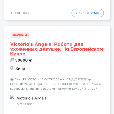
Откликнуться
4 часа назад
срочно
Victoria's Angels: Работа для
ухоженных девушек На Европейском
Кипре
30000 €
Кипр
🏝️ ЛУЧШИЙ СЕЗОН НА ОСТРОВЕ — КИПР 🇨🇾 💶💶💶 💎
ПРЯМОЙ РАБОТОДАТЕЛЬ — БЕЗ ПОСРЕДНИКОВ 💎 ✨ Хочешь
красивую жизнь, путешествия и высокий доход? Это твой
шанс изменить всё уже сейчас. 🔥 ПОЧЕМУ ИМЕННО МЫ: —
Опытная команда с годами практики — Стабильный поток
Victoria's Angels
клиентов (без ...
Агентство