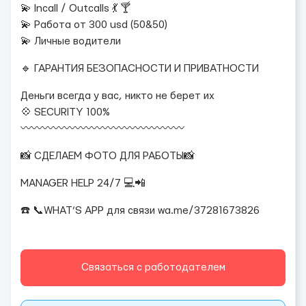
💫 Incall / Outcalls 💃 🍸
💫 Работа от 300 usd (50&50)
💫 Личные водители
🔹 ГАРАНТИЯ БЕЗОПАСНОСТИ И ПРИВАТНОСТИ
Деньги всегда у вас, никто не берет их
💠 SECURITY 100%
〰️〰️〰️〰️〰️〰️〰️〰️〰️〰️〰️〰️〰️〰️〰️
📸 СДЕЛАЕМ ФОТО ДЛЯ РАБОТЫ📸
MANAGER HELP 24/7 💻📲
☎️ 📞WHAT’S APP для связи wa.me/37281673826
Связаться с работодателем