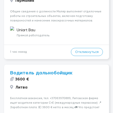
Германия
Общие сведения о должности Маляр выполняет отделочные
работы на строительных объектах, включая подготовку
поверхностей и нанесение лакокрасочных материалов.
Основная работа выполняется в Берлине. Ищем
профессионалов на месте, приглашения делаем только для
Uniart Bau
профессионалов с доказательным портф...
Прямой работодатель
Откликнуться
1 час назад
Водитель дальнобойщик
3600 €
Литва
Бесплатная вакансия, тел. +37063970889, Литовская фирма
ищет водителя категории C+E (международные перевозки) 📍
Заработная плата: 💶 3600 € нетто в месяц 🚛 Что предстоит
делать: Международные перевозки на тентах и