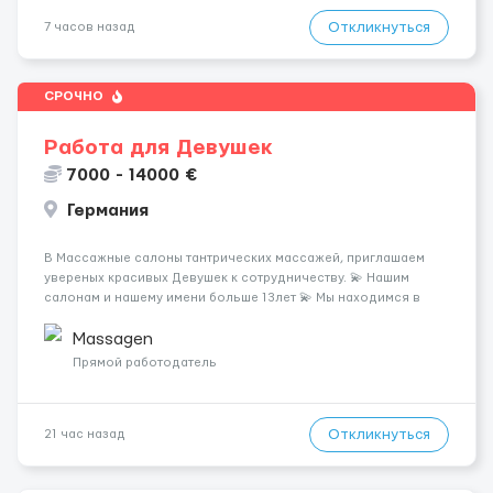
Откликнуться
7 часов назад
СРОЧНО
Работа для Девушек
7000 - 14000 €
Германия
В Массажные салоны тантрических массажей, приглашаем
увереных красивых Девушек к сотрудничеству. 💫 Нашим
салонам и нашему имени больше 13лет 💫 Мы находимся в
городе Берлин 💜Прямой работодатель 💙Большая
заработная плата 💚Мы гарантируем Наличие работы. Поток 💝
Massagen
incall / Out...
Прямой работодатель
Откликнуться
21 час назад